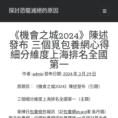
探討恐龍滅絕的原因
開
啟
主
要
選
單
《機會之城2024》陳述
發布 三個覓包養網心得
細分維度上海排名全國
第一
作者:
admin
發佈日期:
2024 年 3 月 29 日
原題目：《機會之城2024》陳述發布（引題）
三個細分維度上海排名全國第一（主題）
束縛日
包養條件
報訊（記
包養網dcard
者 吳丹璐）
昨天
包養網
，中國
包養網
成
包養價格ptt
長研討基金會