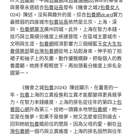
與普華永道結合
包養站長
發布《機會之城2
包養女人
024》陳述。沒有興趣外的是，綜合
包養網dcard
實力
最微弱的四座城市
包養站長
依然是北京、上海、深
圳、
包養網單次
廣州四城。此外，上海在智力本錢、
技巧與立異細分維度上疾速晉陞，在區域主要城市、
文明與生涯、
包養網
經濟影響力三個細藍玉
女大生包
養俱樂部
華
台灣包養網
從地上站起身來，伸手拍了拍
裙子和袖子上的灰塵，動作優雅嫻靜，把每個人的教
養盡顯。她將手輕輕放下，再抬頭看分維度上排名全
國第一。
《機會之城
包養
2024》陳述顯示，在曩昔的一
年，
包養
上海的立異投進和立異才能都變得更具競爭
力。在智力本錢維度，上海的排名從往年的第四上
包
養甜心網
升為第三。技她一頭霧水地想
包養網
，她一
定是在做夢。如果不是做夢，她又怎麼會回到過去，
回到她結
包養
婚前住的閨房，因為父母的愛，躺在
台
灣包養網
一個巧與立異維度，上海的排名固然與往年