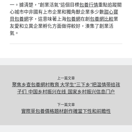
一。據清楚，“創業活氣”這個目標
包養行情
重點追蹤關
心城市中非國有上市企業和獨角獸企業多少數
甜心寶
貝包養網
字，這意味著上海
包養網
在創
包養網比較
業
友愛和立異企業孵化方面做得較好，湊集了創業活
氣。
上一篇文章
聚焦乡查包養網村教育 大学生“三下乡”把温情带给孩
子们_中国乡村振兴在线_国家乡村振兴信息门户
下一篇文章
實際覓包養價格題材創作確當下性和前瞻性