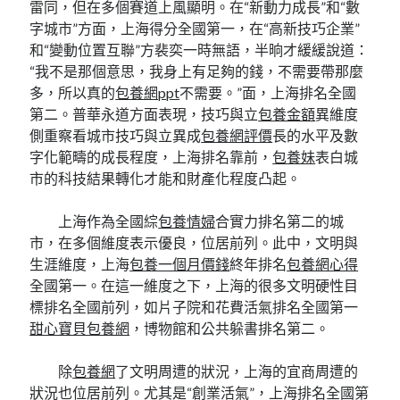
雷同，但在多個賽道上風顯明。在“新動力成長”和“數
字城市”方面，上海得分全國第一，在“高新技巧企業”
和“變動位置互聯”方裴奕一時無語，半晌才緩緩說道：
“我不是那個意思，我身上有足夠的錢，不需要帶那麼
多，所以真的
包養網ppt
不需要。”面，上海排名全國
第二。普華永道方面表現，技巧與立
包養金額
異維度
側重察看城市技巧與立異成
包養網評價
長的水平及數
字化範疇的成長程度，上海排名靠前，
包養妹
表白城
市的科技結果轉化才能和財產化程度凸起。
上海作為全國綜
包養情婦
合實力排名第二的城
市，在多個維度表示優良，位居前列。此中，文明與
生涯維度，上海
包養一個月價錢
終年排名
包養網心得
全國第一。在這一維度之下，上海的很多文明硬性目
標排名全國前列，如片子院和花費活氣排名全國第一
甜心寶貝包養網
，博物館和公共躲書排名第二。
除
包養網
了文明周遭的狀況，上海的宜商周遭的
狀況也位居前列。尤其是“創業活氣”，上海排名全國第