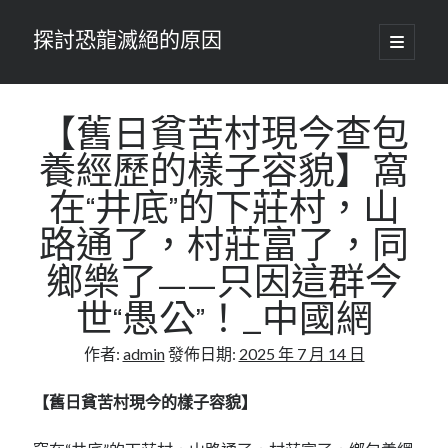
探討恐龍滅絕的原因
開
啟
主
要
選
單
【舊日貧苦村現今查包
養經歷的樣子容貌】窩
在“井底”的下莊村，山
路通了，村莊富了，同
鄉樂了——只因這群今
世“愚公”！_中國網
作者:
admin
發佈日期:
2025 年 7 月 14 日
【舊日貧苦村現今的樣子容貌】