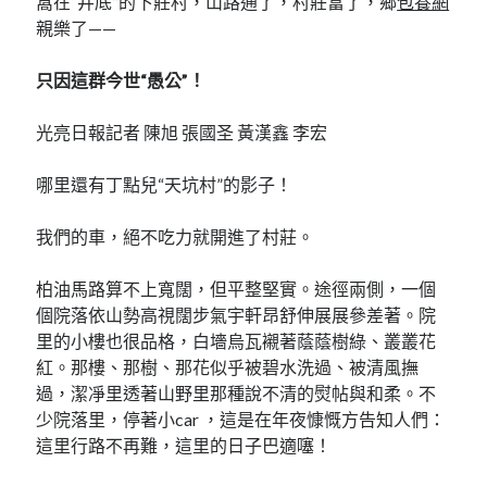
窩在“井底”的下莊村，山路通了，村莊富了，鄉
包養網
親樂了——
只因這群今世“愚公”！
光亮日報記者 陳旭 張國圣 黃漢鑫 李宏
哪里還有丁點兒“天坑村”的影子！
我們的車，絕不吃力就開進了村莊。
柏油馬路算不上寬闊，但平整堅實。途徑兩側，一個
個院落依山勢高視闊步氣宇軒昂舒伸展展參差著。院
里的小樓也很品格，白墻烏瓦襯著蔭蔭樹綠、叢叢花
紅。那樓、那樹、那花似乎被碧水洗過、被清風撫
過，潔凈里透著山野里那種說不清的熨帖與和柔。不
少院落里，停著小car ，這是在年夜慷慨方告知人們：
這里行路不再難，這里的日子巴適噻！