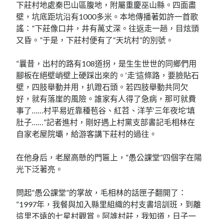
下莊村地處秦巴山區腹地，附屬重慶巫山縣。四面盡
壁，坑底距坑沿有1000多米。本地傳播著如許一首歌
謠：“下莊像口井，井有萬丈深。往返走一趟，目炫頭
又昏。”于是，下莊村便有了“天坑村”的別號。
“曩昔，出村的路有108道拐，是生生世世的同鄉們用
腳板在絕壁峭壁上硬踩出來的。‘走’這條路，要臉貼石
壁，四肢舉動并用，扒蹬石頭。若四肢舉動共同欠
好，就有落崖的風險。誰家有人得了急病，那可就費
事了……村平易近靠種苞谷、紅苕、洋芋‘三年夜坨’填
肚子……”記者進村，剛好遇上村黨支部書記毛相林在
自家老屋院壩，給游客講下莊村的過往。
在他身后，老屋高懸的門匾上，“愚公課堂”四個字在陽
光下泛著亮。
問起“愚公課堂”的掌故，毛相林的話匣子翻開了：
“1997年，我餐與加入縣里組織的村支書培訓班，到離
這里不遠的七星村觀賞。阿誰村莊，我知道，日子一