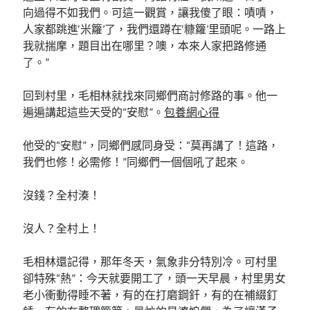
向過得不如我們。可這一觀賞，讓我傻了眼：嘖嘖，
人家都跳進‘米籮’了，我們還蹲在‘糠籮’里頭呢。一路上
我就揣摩，題目出在哪里？噢，本來人家把路修通
了。”
回到村里，毛相林就找來同鄉們商討修路的事。他一
遍遍講起這些天受的“安慰”。
包養網心得
他受的“安慰”，同鄉們感同身受：“莫再講了！這路，
我們也修！必需修！”同鄉們一個個吼了起來。
沒錢？全村湊！
沒人？全村上！
毛相林還記得，那年冬天，氣象非分特別冷。可村里
卻特殊“熱”：今天就要開工了，頭一天早晨，村里男女
老小衝動得睡不著，有的在打磨鋼釬，有的在補綴釘