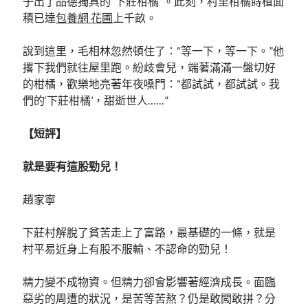
子出了品德獨具的“下莊柑橘”。此刻，村里柑橘蒔植面
積已達
包養網 花圃
上千畝。
說到這里，毛相林忽然頓住了：“等一下，等一下。”他
撂下我們就往屋里跑。紛歧會兒，端著滿滿一盤切好
的柑橘，歡樂地亮著年夜嗓門：“都試試，都試試。我
們的‘下莊柑橘’，甜逝世人……”
【短評】
就是要有這股勁兒！
趙家寧
下莊村解脫了貧苦走上了富路，最基礎的一條，就是
村平易近身上有股不服輸、不認命的勁兒！
精力變不成物資。但精力卻會影響著經濟成長。面臨
惡劣的周遭的狀況，是苦等苦熬？仍是敢闖敢拼？分