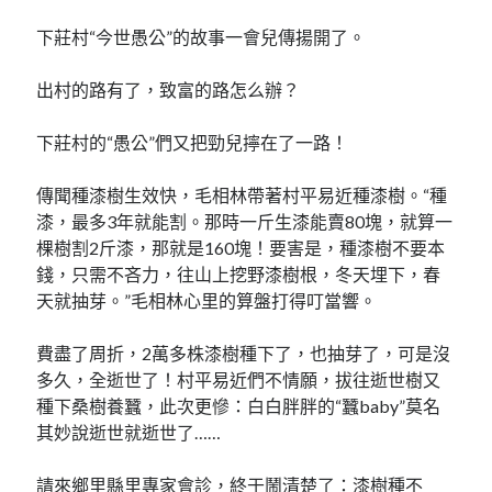
下莊村“今世愚公”的故事一會兒傳揚開了。
出村的路有了，致富的路怎么辦？
下莊村的“愚公”們又把勁兒擰在了一路！
傳聞種漆樹生效快，毛相林帶著村平易近種漆樹。“種
漆，最多3年就能割。那時一斤生漆能賣80塊，就算一
棵樹割2斤漆，那就是160塊！要害是，種漆樹不要本
錢，只需不吝力，往山上挖野漆樹根，冬天埋下，春
天就抽芽。”毛相林心里的算盤打得叮當響。
費盡了周折，2萬多株漆樹種下了，也抽芽了，可是沒
多久，全逝世了！村平易近們不情願，拔往逝世樹又
種下桑樹養蠶，此次更慘：白白胖胖的“蠶baby”莫名
其妙說逝世就逝世了……
請來鄉里縣里專家會診，終于鬧清楚了：漆樹種不