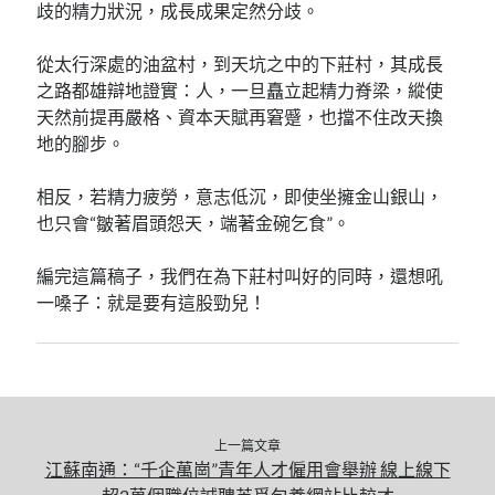
歧的精力狀況，成長成果定然分歧。
從太行深處的油盆村，到天坑之中的下莊村，其成長
之路都雄辯地證實：人，一旦矗立起精力脊梁，縱使
天然前提再嚴格、資本天賦再窘蹙，也擋不住改天換
地的腳步。
相反，若精力疲勞，意志低沉，即使坐擁金山銀山，
也只會“皺著眉頭怨天，端著金碗乞食”。
編完這篇稿子，我們在為下莊村叫好的同時，還想吼
一嗓子：就是要有這股勁兒！
上一篇文章
江蘇南通：“千企萬崗”青年人才僱用會舉辦 線上線下