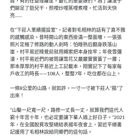
錘，有的在整理籮筐。最忙的是婆娘們，為了讓漢子
們鉚足了勁兒干，煎哩炒哩蒸哩煮哩，忙活到天快
亮……
在“下莊人業績擺設室”，記者對毛相林的話有了直不雅
的感觸感染。昔時開山的東西掛滿一整面墻，一張張
照片定格了修路的動人剎時：怕睡熟后翻身跌落山
崖，村平易近睡覺前就用繩索把本身拴牢；年夜雪彌
漫，村平易近們的被筒讓雪花又嚴嚴實實蓋了一層；
那本厚厚的村平易近上工記載本，翔實記下了每家每
戶收工的時長——108人，整整7年，吃住都在山上。
一條8公里的山路，就如許，一寸一寸被下莊人“摳”了
出來！
“山鑿一尺寬一尺，路修一丈長一丈，就算我們這代人
窮十年苦十年，也必定要讓下輩人過上好日子。”2021
年，在全國脫貧攻堅總結表揚年夜會上，習近平總書
記援用了毛相林說給同鄉們的這句話。