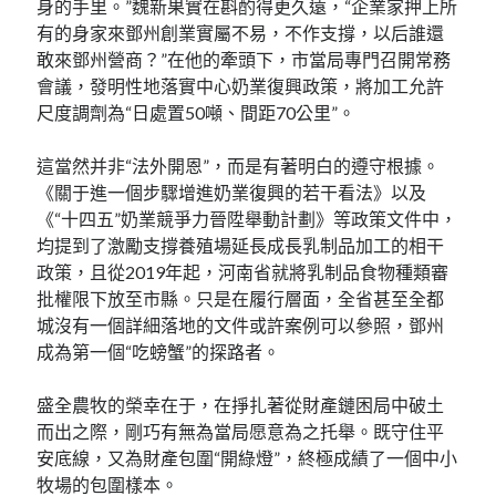
身的手里。”魏新果實在斟酌得更久遠，“企業家押上所
有的身家來鄧州創業實屬不易，不作支撐，以后誰還
敢來鄧州營商？”在他的牽頭下，市當局專門召開常務
會議，發明性地落實中心奶業復興政策，將加工允許
尺度調劑為“日處置50噸、間距70公里”。
這當然并非“法外開恩”，而是有著明白的遵守根據。
《關于進一個步驟增進奶業復興的若干看法》以及
《“十四五”奶業競爭力晉陞舉動計劃》等政策文件中，
均提到了激勵支撐養殖場延長成長乳制品加工的相干
政策，且從2019年起，河南省就將乳制品食物種類審
批權限下放至市縣。只是在履行層面，全省甚至全都
城沒有一個詳細落地的文件或許案例可以參照，鄧州
成為第一個“吃螃蟹”的探路者。
盛全農牧的榮幸在于，在掙扎著從財產鏈困局中破土
而出之際，剛巧有無為當局愿意為之托舉。既守住平
安底線，又為財產包圍“開綠燈”，終極成績了一個中小
牧場的包圍樣本。