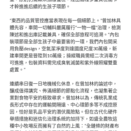
才幹進進后續的生孩子環節。
“東西的品質管控應當表現在每一個細節上。”曾加林具
體先容，車間一切輔料嚴厲履行“一物一檔”治理，檢測
陳述和進出庫記載兼具，確保全部旅程可追溯。“內包
裝環節是全部生孩子中最要害的一環，我們內包間采
用負壓design，空氣潔凈度到達國度尺度30萬級，新
建車間更是晉陞到10萬級；操縱職員需經二次消毒方
可進進，包裝資料需完成臭氧滅菌和紫外線照耀雙重
處置。”
連續串日復一日地機械化休息，在曾加林的論述中，
釀成值得講究、佈滿細節的節點化流程，也凝集著企
業對食物平安的極致尋求。曾加林以為，傳統乳業成
長形式中存在的運輸間隔遠、中心環節多等不成控原
因，恰好是乳品平安的潛伏風險點。但在古代化硬件
舉措措施和迷信化治理系統的加持下，如盛全農牧這
種中小牧場反而擁有了自然的上風：“全鏈條的財產布