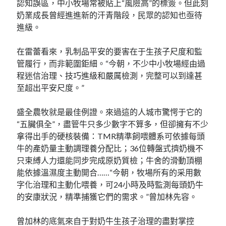
認知誤區，中小牧場常被貼上“風險高”的標簽。但此刻
奶業成長曾經進進新的汗青階段，民眾的認知也亟待
進級。
在雷蕾看來，乳制品平安的要害在于生孩子尺度和監
管履行，而非範圍鉅細。“今朝，不少中小牧場經由過
程迷信治理、技巧進級和嚴厲檢測，完整可以到達甚
至超出平安尺度。”
盛全農牧就是最佳例證。來過這的人城市驚愕于它的
“五臟俱全”，盡管牛只多少數字不算多，但卻擁有不少
拿得出手的硬核裝備：TMR精準飼喂體系可依據每頭
牛的產奶量主動調理養分配比；36位轉盤式擠奶機不
只束縛人力還能同步完成原奶質檢；牛舍的滑動頂棚
能依據溫濕度主動開合……“今朝，牧場所有的采用數
字化治理和主動化喂養，可24小時及時監測每頭奶牛
的安康狀況，精準捕獲它們的需求。”曾加林先容。
曾加林的底氣來自于對奶牛生孩子治理的盡對掌控