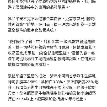
局極年夜地延長了從原奶到製品的經過歷程，有用躲
避了環節連接中的東西的品質隱患。”
乳品平安不克不及僅靠企業自律，更需求當局用體系
性監管筑牢防地。在河南，這一理念已轉化為一套籠
罩全鏈條的數字化監管系統。
“我們樹立了省、市、縣和企業‘三級四層’監管追溯體
系，對一切持證運營的生鮮乳收買站、運輸車和乳企
收奶區完成‘兩點一線’全部旅程監控。”雷蕾先容，每一
滴牛奶從牧場到工場的途徑都被精準記載，任何異常
數據城市觸發追溯機制。
數據印證了監管的成效：近年來河南省參測牛生鮮乳
均勻乳脂率3.98%、乳卵白3.38%、體細胞數為22.8/毫
升，各項養分衛生目標遠高于國度尺度，也優于歐盟
尺度。全省範圍奶牛養殖場生鮮乳抽檢及格率連續堅
持在99.9%以上，犯禁添加物持續16年零檢出。