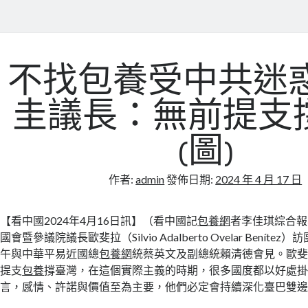
不找包養受中共迷惑
圭議長：無前提支
(圖)
作者:
admin
發佈日期:
2024 年 4 月 17 日
【看中國2024年4月16日訊】（看中國記
包養網
者李佳琪綜合報
國會暨參議院議長歐斐拉（Silvio Adalberto Ovelar Benít
午與中華平易近國總
包養網
統蔡英文及副總統賴清德會見。歐
提支
包養
撐臺灣，在這個實際主義的時期，很多國度都以好處
言，感情、許諾與價值至為主要，他們必定會持續深化臺巴雙