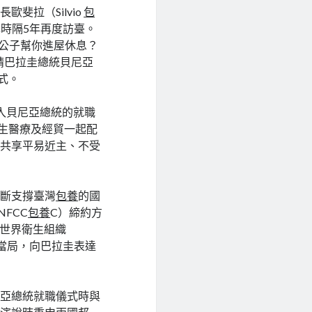
斐拉（Silvio
包
時隔5年再度訪臺。
—公子幫你進屋休息？
請巴拉圭總統貝尼亞
式。
入貝尼亞總統的就職
衛生醫療及經貿一起配
圭共享平易近主、不受
果斷支撐臺灣
包養
的國
FCC
包養
C）締約方
世界衛生組織
當局，向巴拉圭表達
尼亞總統就職儀式時與