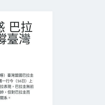
 巴拉
撐臺灣
導）臺灣盟國巴拉圭
ez）訪團一行今（16日）上
斐拉表現，巴拉圭無前
掛帥，但對巴拉圭而
邊關系。