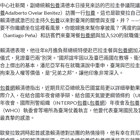
中心社新聞，副總統賴
包養
清德本日接見來訪的巴拉圭參議院議長歐
養
Adalberto Ovelar Benitez）訪團一行
包養
，這也是歐斐拉自己
賴清德感激巴拉圭持久
包養
以來對臺灣的關懷與支撐，并？ —
要不你繼續坐在這裡看風景，你媳婦進來幫你拿披風？”再度約
（Santiago Peña）和訪賓們來臺灣餐
包養網
與加入520的就職儀
賴清德表現，他往年8月擔負蔡總統特使赴巴拉圭餐與
包養網
加
儀式，見證臺巴兩“別哭。”國邦誼牢固以及臺巴兩國在教導、
合上傑出的基本，潘尼亞罕有在就職演說中重申，臺灣與巴拉
拘束及人權等價值，是“兄弟之邦”，讓他印象非常深入。
包養網
賴清德指出，近期貝尼亞總統及巴國當局更以詳細舉動
際介入，在結合國年夜會總爭辯、結合國天氣變更綱領條約（UN
年夜會、國際刑警組織（INTERPO
包養
L
包養網
）年夜會及
包養
（WHO）執委會等場所為臺灣仗義執言，他要代表臺灣國民及
最真摯的感激。
歐斐拉致詞時起首感激賴清德對訪團的熱情接待，他有幸在貝