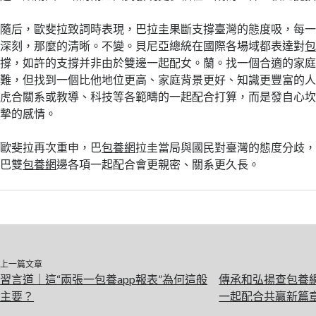
隨后，歐斐拉致詞時表現，巴拉圭果斷支撐臺灣的態度吸，每
深刻，那麼的清晰。不變。貝尼亞總統在國際各場域都表達對
撐，如許的支撐并非由於雙邊一起配女。蘭。找一個合適的家
難，但找到一個比他地位更高、家庭背景更好、知識更豐富的
虎合關系或教導、科技等各範疇的一起配合打算，而是發自心
摯的感情。
歐斐拉再次重申，巴
包養網
拉圭當局與國民對臺灣的態度分歧
巴雙
包養網
邊各項一起配合會更親密、關系更久長。
上一篇文章
習言道｜這“兩張一包養app報表”為何這般
傳承和弘揚查包養網
主要？
一起配合共贏新篇章