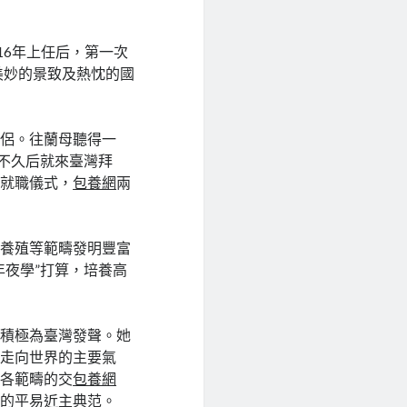
16年上任后，第一次
美妙的景致及熱忱的國
伴侶。往蘭母聽得一
選不久后就來臺灣拜
的就職儀式，
包養網
兩
牧養殖等範疇發明豐富
年夜學”打算，培養高
所積極為臺灣發聲。她
續走向世界的主要氣
在各範疇的交
包養網
扶的平易近主典范。