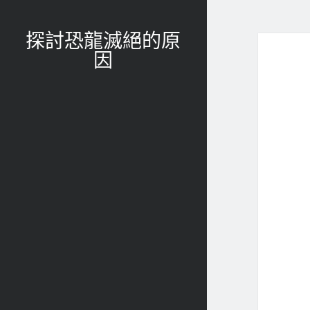
探討恐龍滅絕的原
因