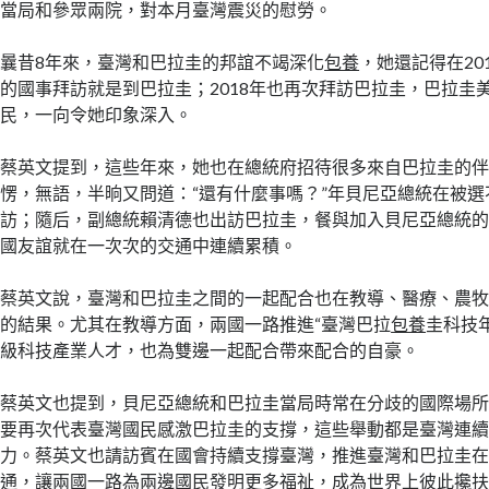
當局和參眾兩院，對本月臺灣震災的慰勞。
曩昔8年來，臺灣和巴拉圭的邦誼不竭深化
包養
，她還記得在20
的國事拜訪就是到巴拉圭；2018年也再次拜訪巴拉圭，巴拉圭
民，一向令她印象深入。
蔡英文提到，這些年來，她也在總統府招待很多來自巴拉圭的
愣，無語，半晌又問道：“還有什麼事嗎？”年貝尼亞總統在被
訪；隨后，副總統賴清德也出訪巴拉圭，餐與加入貝尼亞總統
國友誼就在一次次的交通中連續累積。
蔡英文說，臺灣和巴拉圭之間的一起配合也在教導、醫療、農
的結果。尤其在教導方面，兩國一路推進“臺灣巴拉
包養
圭科技
級科技產業人才，也為雙邊一起配合帶來配合的自豪。
蔡英文也提到，貝尼亞總統和巴拉圭當局時常在分歧的國際場
要再次代表臺灣國民感激巴拉圭的支撐，這些舉動都是臺灣連
力。蔡英文也請訪賓在國會持續支撐臺灣，推進臺灣和巴拉圭
通，讓兩國一路為兩邊國民發明更多福祉，成為世界上彼此攙