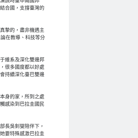
職演說時重申兩國邦
是結合國，支撐臺灣的
是真摯的，盡非機遇主
無論在教導、科技等分
對于維系及深化雙邊邦
期，很多國度都以好處
定會持續深化臺巴雙邊
網
本身的家，所到之處
感觸感染到巴拉圭國民
際部長吳釗燮陪伴下，
，她要特殊感激巴拉圭