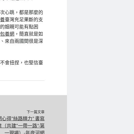
一次心跳，都是那麼的
包養
臺灣充足果斷的支
庭的姻親可能有點困
人
包養網
，簡直就是如
坎、來自兩國間很是深
，不會扭捏，也堅信臺
下一篇文章
心得“絲路精力” 書寫
（共建“一帶一路”·第
一現場）-年夜河網