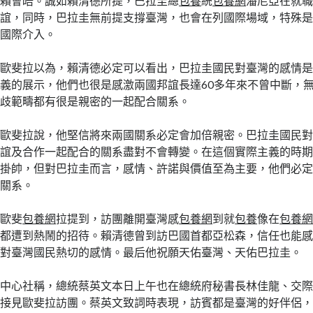
賴會晤。誠如賴清德所提，巴拉圭總
包養
統
包養網
潘尼亞在就
誼，同時，巴拉圭無前提支撐臺灣，也會在列國際場域，特殊
國際介入。
歐斐拉以為，賴清德必定可以看出，巴拉圭國民對臺灣的感情
義的展示，他們也很是感激兩國邦誼長達60多年來不曾中斷，
歧範疇都有很是親密的一起配合關系。
歐斐拉說，他堅信將來兩國關系必定會加倍親密。巴拉圭國民
誼及合作一起配合的關系盡對不會轉變。在這個實際主義的時
掛帥，但對巴拉圭而言，感情、許諾與價值至為主要，他們必
關系。
歐斐
包養網
拉提到，訪團離開臺灣感
包養網
到就
包養
像在
包養
都遭到熱鬧的招待。賴清德曾到訪巴國首都亞松森，信任也能
對臺灣國民熱切的感情。最后他祝願天佑臺灣、天佑巴拉圭。
中心社稱，總統蔡英文本日上午也在總統府秘書長林佳龍、交
接見歐斐拉訪團。蔡英文致詞時表現，訪賓都是臺灣的好伴侶