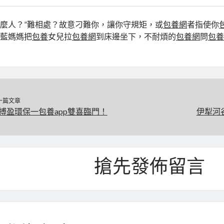
麼人？”難相處？故意刁難你，讓你守規矩，或
包養網
者指使你
藍媽媽把
包養
女兒拉
包養網
到床邊坐下，不耐煩的
包養網
問
包
一篇文章
搏盈環保一包養app雙喜臨門！
伊犁河
搶先發佈留言