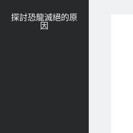
探討恐龍滅絕的原
因