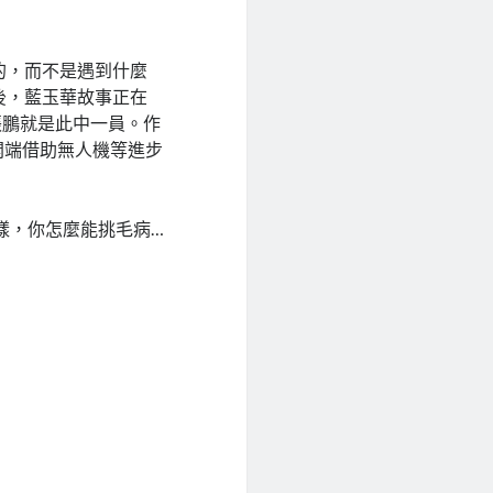
的，而不是遇到什麼
後，藍玉華故事正在
張鵬就是此中一員。作
開端借助無人機等進步
樣，你怎麼能挑毛病…