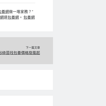
包養網
做一堆家務？”
養網
道
包養網
。
包養網
下一篇文章
谷綠茵找包養價格旋風起