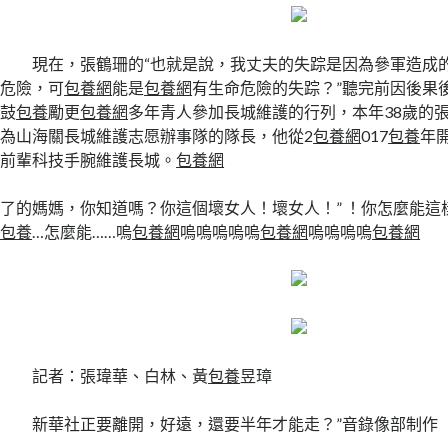
現在，張鶴珊的“也就是說，我丈夫的失踪是因為參軍造成
危險，可
包養網
能是
包養網
有生命危險的失踪？”聽完前因後果
鼓
包養
勵更
包養網
多年青人參加長城維護的行列，本年38歲的
為山海關長城維護志愿辦事隊的隊長，他從2
包養網
017
包養
年
前輩科技手腕維護長城。
包養網
了的媽媽，你知道嗎？你這個壞女人！壞女人！” ！你怎麼能這
包養
…怎麼能……嗚
包養網
嗚嗚嗚嗚嗚
包養網
嗚嗚嗚嗚
包養網
記者：張瑋華、白林、黃
包養
昱璋
新華社正要離開，好遠，還要半年才能走？”音錄像部制作