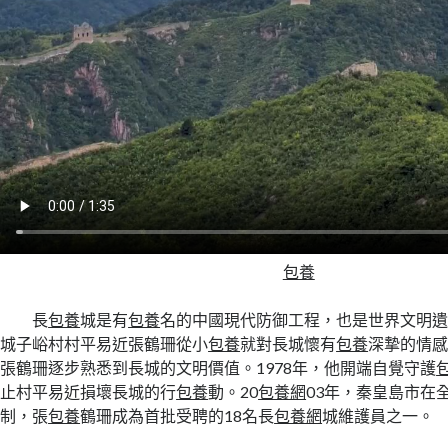
包養
長
包養
城是有
包養
名的中國現代防御工程，也是世界文明
城子峪村村平易近張鶴珊從小
包養
就對長城懷有
包養
深摯的情
張鶴珊逐步熟悉到長城的文明價值。1978年，他開端自覺守護
止村平易近損壞長城的行
包養
動。20
包養網
03年，秦皇島市在
制，張
包養
鶴珊成為首批受聘的18名長
包養網
城維護員之一。