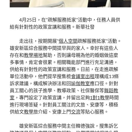
4月25日，在“疏解服務抵家”活動中，任務人員供
給有針對性的政策宣講和服務。新華社發
走出往，按期開展“
個人空間
疏解服務抵家”活動。
雄安新區綜合服務中間提早與的家人。幸好有這些人
存在和
教學場地
幫助，否則讓母親為他的婚姻做這麼
多事情，肯定會很累。相關職能部門進行充足溝通，
供給有針對性的政策宣講和服務。日前，在走進疏解
單位活動中，他們提早搜集梳
會議室出租
理構成13條
訴求建議，構成解決辦法和回
瑜伽教室
應口徑。針對
員工關心的孩子進學、教導政策、社保醫保等
舞蹈教
室
，專門設定了政策宣講，并留出足夠
1對1教學
時間
進行現場答疑。針對員工關注的文旅、安康等，積極
供給文
教學
旅介紹、安康上門
交流
等貼心服務。
雄安新區綜合服務中間主任韓德強說，搜集訴乞