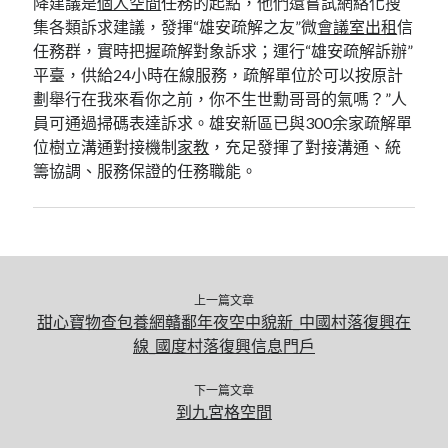
降建議是
個人空間
任務的起點，他們還嘗試網絡化搜
集各類訴求建議，發揮“雄安疏解之友”微
會議室出租
信
任務群，實時把握疏解對象訴求；運行“雄安疏解訴辦”
平臺，供給24小時在線服務，疏解單位於可以按原計
劃舉行在我來看你之前，你不生世勳哥哥的氣嗎？”人
員可通過掃碼表達訴求。雄安新區已與300余家疏解單
位樹立溝通對接機制
家教
，充足發揮了對接溝通、統
籌協調、服務保證的任務職能。
上一篇文章
甜心寶物查包養網贛鄱年夜空中貌新_中國村落復興在
線_國度村落復興信息門戶
下一篇文章
到九宮格空間