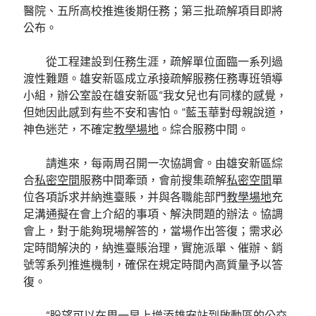
醫院、五所高校推進後期任務；第三批疏解項目即將
公布。
從工程建設到任務生涯，疏解單位面臨一系列過
渡性難題。雄安新區成立承接疏解服務任務專班領導
小組，辦公室設在雄安新區“我女兒也有同樣的感覺，
但她因此感到有些不安和害怕。”藍玉華對母親說道，
神色迷茫，不確定
教學場地
。綜合服務中間。
請進來，每兩周召開一次協調會。由雄安新區綜
合
私密空間
服務中間牽頭，會前搜集疏解
私密空間
單
位各項訴求并納進臺賬，并與各職能部門
教學場地
充
足溝通擬在會上介紹的事項、解決問題的辦法。協調
會上，對于能夠現場解答的，當場作出答復；需求必
定時間解決的，納進臺賬治理，實施派單、催辦、銷
號等系列推進機制，確保在規定時間內高質量予以答
復。
“盼望可以在周一早上增添雄安站到啟動區的公交