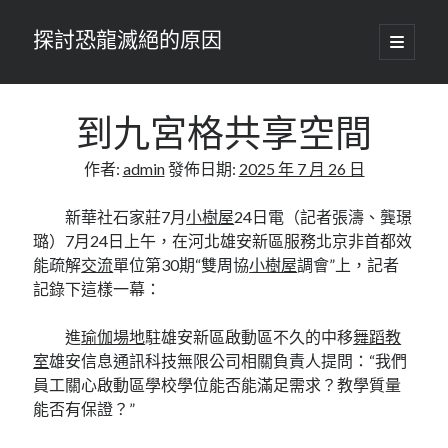
探討恐龍滅絕的原因
開
啟
主
要
選
單
到九宮格共享空間
作者:
admin
發佈日期:
2025 年 7 月 26 日
新華社石家莊7月
小樹屋
24日電（記者張濤、龔璟
璐）7月24日上午，在河北雄安新區服務北京非首都效
能疏解
交流
單位第30期“雙周協
小樹屋
調會”上，記者
記錄下這樣一幕：
進
瑜伽場地
駐雄安新區啟動區不久的中移
舞蹈教
室
雄安信息通訊科技無限公司相關負責人提問：“我們
員工關心啟動區學校學位能否能滿足需求？教學質量
能否有保證？”