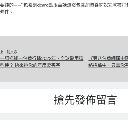
要錢的——”
包養網dcard
藍玉華話還沒
包養網
包養網
說完就被打
條件
。
上一篇文章
一詞描述一包養行情2023年，全球愛用這
《第八包養網屆中
些梗？ 快來挑你的年度要害字
絡招募中，只需你
搶先發佈留言