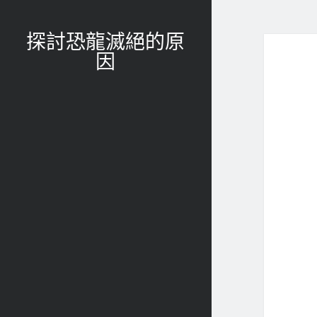
探討恐龍滅絕的原
因