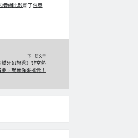
包養網比較
斷了
包養
下一篇文章
國矯牙幻想秀》非常熱
有夢，就等你來挑釁！