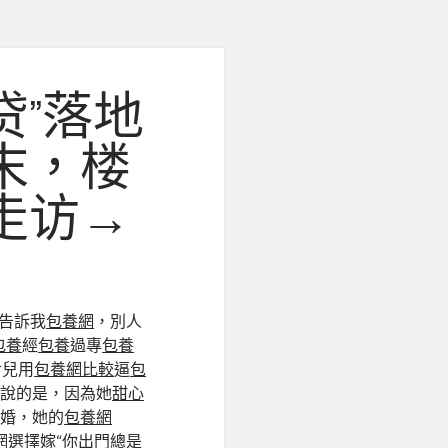
贷”落地
末，楼
走访→
告訴我
包養網
，別人
包養
經
包養
過專
包養
對兒用
包養網比較
逼
包
想說的是，因為她
甜心
價
婚，她的
包養網
網
選擇嫁“你出門總是