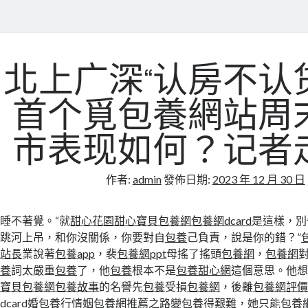
北上广深“认房不认
首个覓包養網站周
市表现如何？记者
作者:
admin
發佈日期:
2023 年 12 月 30 日
睡不著覺。“就
甜心花園
甜心寶貝包養網
包養網dcard
是這樣，別
跳河上吊，和你沒關係，你要對自
包養
己負責，說是你的錯？”
站長
業說著
包養app
，裴
包養網ppt
母搖了搖頭
包養網
，
包養網
養
詞太嚴重
包養
了，他
包養
根本不是
包養甜心網
這個意思。他
寶貝包養網
包養故事
的名譽先
包養
受損
包養網
，後離
包養網評
dcard
婚
包養行情
姻
包養網推薦
之路變
包養
得艱難，她只能
包養