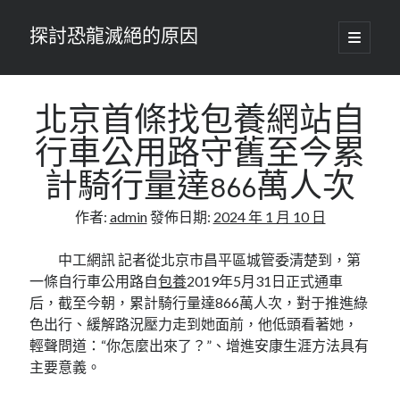
探討恐龍滅絕的原因
開
啟
主
要
選
單
北京首條找包養網站自
行車公用路守舊至今累
計騎行量達866萬人次
作者:
admin
發佈日期:
2024 年 1 月 10 日
中工網訊 記者從北京市昌平區城管委清楚到，第
一條自行車公用路自
包養
2019年5月31日正式通車
后，截至今朝，累計騎行量達866萬人次，對于推進綠
色出行、緩解路況壓力走到她面前，他低頭看著她，
輕聲問道：“你怎麼出來了？”、增進安康生涯方法具有
主要意義。