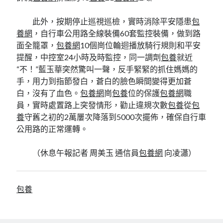
此外，按期停止巡視巡檢，實時消除平安隱患
包
養網
，自行車公用路全線裝備60套監控裝備，做到路
面全籠罩，
包養網
10個崗位輪迴播放騎行規則和平安
提醒，中控室24小時及時監控，同一調劑
包養
就近
“不！”藍玉華突然驚叫一聲，反手緊緊的抓住媽媽的
手，用力到指節發白，蒼白的臉色瞬間變得更加蒼
白，沒有了血色。
包養網
崗
包養
位的保護
包養網
職
員，實時處置路上突發情形，勸止違規次數
包養
從
包
養
守舊之初的2萬屢次降落到5000次擺佈，確保自行車
公用路的正常運轉。
（
休息午報
記者 周美玉 通信員
包養網
向凌瀟）
包養