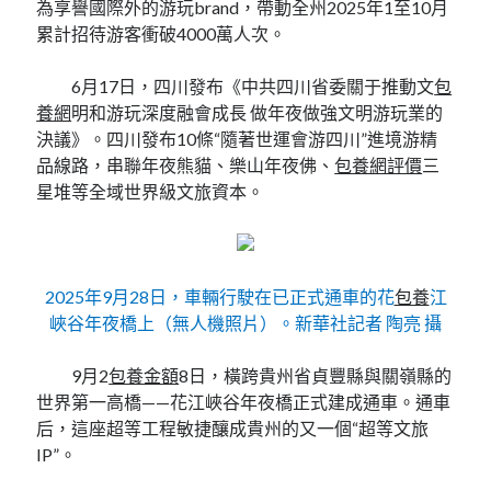
為享譽國際外的游玩brand，帶動全州2025年1至10月
累計招待游客衝破4000萬人次。
6月17日，四川發布《中共四川省委關于推動文
包
養網
明和游玩深度融會成長 做年夜做強文明游玩業的
決議》。四川發布10條“隨著世運會游四川”進境游精
品線路，串聯年夜熊貓、樂山年夜佛、
包養網評價
三
星堆等全域世界級文旅資本。
2025年9月28日，車輛行駛在已正式通車的花
包養
江
峽谷年夜橋上（無人機照片）。新華社記者 陶亮 攝
9月2
包養金額
8日，橫跨貴州省貞豐縣與關嶺縣的
世界第一高橋——花江峽谷年夜橋正式建成通車。通車
后，這座超等工程敏捷釀成貴州的又一個“超等文旅
IP”。