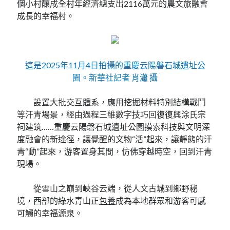
個小村釀成全村年經濟總支出2116萬元的農文旅融會
成長的幸福村。
這是2025年11月4日拍攝的重慶云陽磐石城遺址公
園。新華社記者 肖瀟 攝
設置大批交互體系，應用挖掘材料特別結構戰鬥
等汗青場景，經由過程三維數字技巧回復復興涂氏宗
祠建筑……重慶云陽磐石城遺址公園摸索科技與文明深
度融會的新途徑，讓覺醒的文物“活”起來，讓靜態的汗
青“動”起來，游客置身其間，仿佛穿越時空，回到汗青
現場。
從雪山之巔到峽谷云端，從人文古城到鄉野秘
境，西部的綠水青山正
包養
成為本地群眾和游客可感
可觸的幸福源泉。