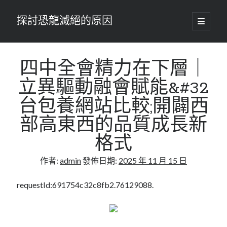
探討恐龍滅絕的原因
開
啟
主
要
選
單
四中全會精力在下層｜
立異驅動融會賦能&#32
台包養網站比較;開闢西
部高東西的品質成長新
格式
作者:
admin
發佈日期:
2025 年 11 月 15 日
requestId:691754c32c8fb2.76129088.