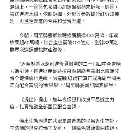
選線上，一筐筐
包養甜心網
獼猴桃顛末拆垛、倒筐，
被送進流水線，依照鉅細、外形等參數被分紅分歧種
別，再進進響應的包裝和發賣渠道。
今朝，周至縣獼猴桃蒔植面積達43.2萬畝，年產
鮮果超60萬噸，綜合產值衝破100億元，全縣32萬名
群眾嵌進獼猴桃財產鏈條。
“周至縣將以深刻進修貫徹黨的二十屆四中全會精
力為引領，推進財產從蒔植泉源到終
包養網比較
端發
賣全鏈條優化進級，讓這顆‘綠寶石’真正成為周至國民
走向配合富饒的‘金果果’。”周至縣委書記聞其偉說。
《提出》提出，加年夜保證和改良平易近生力
度，扎實推動全部國民配合富饒。
傑出生態周遭的狀況是最普惠的平易近生福祉。
在浩瀚的塔克拉瑪干戈壁，一條綠色樊籬彎曲成鏈，