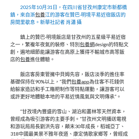
2025年10月31日，在四川省甘孜州康定市新都橋
鎮，來自浙
包養
江的游客在贊巴·明境平易近宿飯店的
房間里歇息。新華社記者 肖瀟 攝
鎮上的贊巴·明境飯店是甘孜州的五星級平易近宿
之一，繁複年夜氣的裝修、特別
包養網
design的特點文
創，遍地細節能讓游客在高原上獲得不輸城市高等飯
店的
包養
進住體驗。
飯店客房東管擁中貝姆先容，飯店淡季的進住率
基礎保持在90%以上，“我們
包養app
為住客不花錢供
給躲家造訪和手工糌粑制作等特點運動，讓游客可以
或許更好地體驗本地的平易近情風氣與文明傳承”。
“甘孜境內豐盛的雪山、湖泊和叢林等天然資本，
曾經成為吸引游客的主要手刺。”甘孜州文明播送電視
和游玩局局長劉洪先容，顛末30年成長，稻城亞丁、
318中國最美景不雅年夜道、康定情歌家鄉等，曾經成