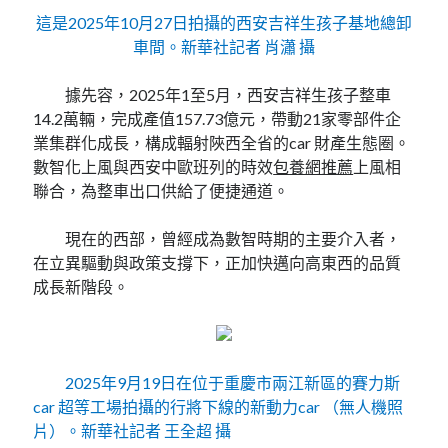
這是2025年10月27日拍攝的西安吉祥生孩子基地總卸
車間。新華社記者 肖瀟 攝
據先容，2025年1至5月，西安吉祥生孩子整車
14.2萬輛，完成產值157.73億元，帶動21家零部件企
業集群化成長，構成輻射陜西全省的car 財產生態圈。
數智化上風與西安中歐班列的時效
包養網推薦
上風相
聯合，為整車出口供給了便捷通道。
現在的西部，曾經成為數智時期的主要介入者，
在立異驅動與政策支撐下，正加快邁向高東西的品質
成長新階段。
2025年9月19日在位于重慶市兩江新區的賽力斯
car 超等工場拍攝的行將下線的新動力car （無人機照
片）。新華社記者 王全超 攝