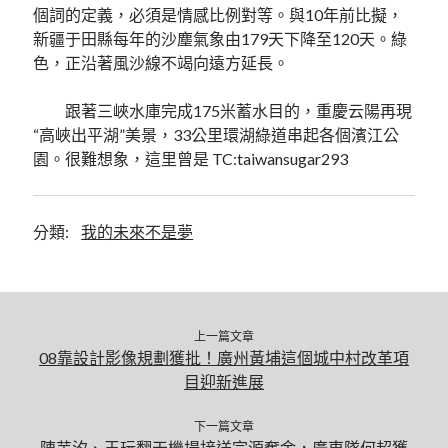
個詞的定義，必須是情感比例對等。與10年前比擬，
新疆于田縣每年的沙塵氣象由179天下降至120天。綠
色，正沿著風沙線不竭向遠方延長。
跟著三峽水庫完成175米蓄水目的，重慶云陽再現
“高峽出平湖”美景，33公里環湖綠道串起各個濱江公
園。很難想象，這里曾是 TC:taiwansugar293
分類:
我的未來不是夢
上一篇文章
08靠設計影像規劃獲批！廣州黃埔這個城中村改革項
目迎新進展
下一篇文章
陳芋汐、王玩翻天機場接送宗源奪金，廣東隊何超獲