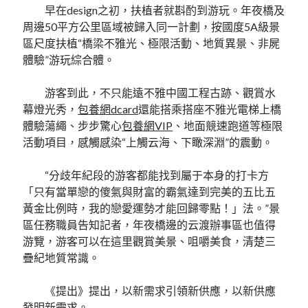
早在design之初，扶植者就斟酌到游玩。年夜橋及
周邊50平方公里區域被歸入同一計劃，按國度5A級景
區尺度扶植“橋梁不雅光、極限活動、地質異景、非屍
體驗”游玩綜合體。
游客到此，不只能遠不雅中國工程古跡、觀賞水
幕燈光秀，
包養網dcard
還能搭乘搭座不雅光電梯上橋
體驗蕩繩、步步驚心
包養網VIP
、地面競速跑道等極限
活動項目，感觸感染“上觸云海、下瞰深淵”的震動。
“分歧年紀段的游客都能找到屬于本身的打卡方
「只有當單戀的傻氣與財富的霸氣達到完美的五比五
黃金比例時，我的戀愛運勢才能回歸零點！」法。”景
區任務職員告知記者，年夜橋邊的云渡辦事區也值得
游覽，游客可以在這里觀賞美景、咀嚼美食，清楚三
疊紀地質常識。
《提出》提出，以新需求引領新供應，以新供應
發明新需求。