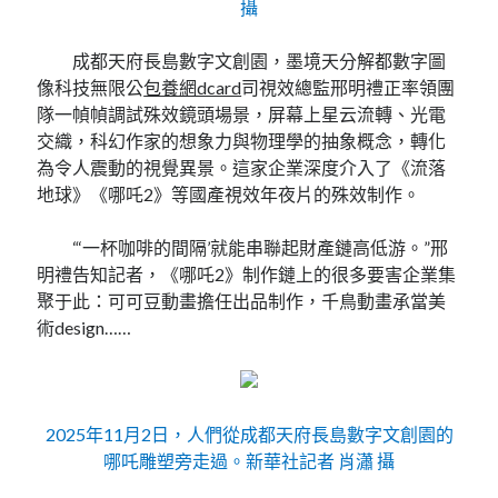
攝
成都天府長島數字文創園，墨境天分解都數字圖
像科技無限公
包養網dcard
司視效總監邢明禮正率領團
隊一幀幀調試殊效鏡頭場景，屏幕上星云流轉、光電
交織，科幻作家的想象力與物理學的抽象概念，轉化
為令人震動的視覺異景。這家企業深度介入了《流落
地球》《哪吒2》等國產視效年夜片的殊效制作。
“‘一杯咖啡的間隔’就能串聯起財產鏈高低游。”邢
明禮告知記者，《哪吒2》制作鏈上的很多要害企業集
聚于此：可可豆動畫擔任出品制作，千鳥動畫承當美
術design……
2025年11月2日，人們從成都天府長島數字文創園的
哪吒雕塑旁走過。新華社記者 肖瀟 攝