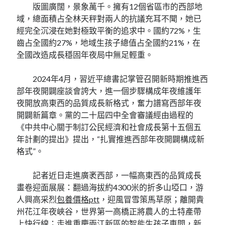
版圖廣闊，景象萬千。擁有12個省區市的西部地
域，總面積占全林天秤對兩人的抗議充耳不聞，她已
經完全沉浸在她對極致平衡的追求中。國約72%，生
齒占全國約27%，地域生孩子總值占全國約21%，在
全國改造成長穩固年夜局中無足輕重。
2024年4月，習近平總書記掌管召開新時期推進西
部年夜開闢座談會誇大，進一個步驟構成年夜維護年
夜開放高東西的品質成長新格式，奮力譜寫西部年夜
開闢新篇章。黨的二十屆四中全會審議經由過程的
《中共中心關于制訂公民經濟和社會成長第十五個五
年計劃的提出》提出，“扎實推進西部年夜開闢構成新
格式”。
記者近日走進廣袤西部，一幅高東西的品質成長
畫卷迎面展展：翻過海拔約4300米的折多山埡口，游
人興高采烈
包養價格ptt
，迎風冒雪策馬草原；離開貴
州花江年夜峽谷，世界第一高橋正將農人的土特產帶
上快行線；走進重慶兩江新區的智能生孩子車間，新