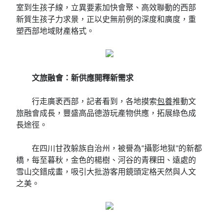
室到生孩子線，立異要素加快會聚、高效聯動的西部
新質生孩子力求景，正以史無前例的深度和廣度，重
塑西部地域財產格式。
文旅融會：新供應開釋新需求
行走廣袤西部，記者看到，各地摸索
包養
推動文
旅融會成長，豐盛高品德游玩產物供應，拓展綠色成
長途徑。
在四川甘孜躲族自治州，被譽為“攝影地獄”的新都
橋，每至暮秋，金色的楊樹、河谷的青稞田、遠處的
雪山交錯成畫，吸引大批游客用鏡頭定格天然與人文
之美。