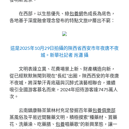
在西部，以生態優先、綠
包養網
色成長為底色，
各地基于深度融會理念發布的特點文旅IP層出不窮：
這是2025年10月29日拍攝的陜西省西安市年夜唐不夜
城。新華社記者 肖瀟 攝
文明表達立異、花費場景上新、財產構造向新，
從已經默默無聞到現在“長紅”出圈，陜西西安的年夜唐
不夜城，將深摯汗青底蘊與沉醉式演藝相聯合，連續
吸引全國游客慕名而來，2024年招待游客達7475萬人
次。
云南鎮康縣茶葉林村充足發掘百年藥
包養俱樂部
蒸風俗及平易近間醫藥文明，積極摸索“種藥材、賞藥
花、洗藥澡、吃藥膳、
包養
唱藥歌”的新興業態，讓一