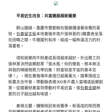
平易近生改良：共富饒展展新圖景
群山圍繞，重慶市豐都縣包鸞鎮彌漫著收獲的喜
悅。
包養留言板
本地養殖年夜戶張林蔥的3層農舍坐落
在田疇之間，牛棚擺列有序，組成一幅佈滿活力的村
落畫卷。
得知故鄉肉牛財產成長得越來越好，外出務工的
張林蔥決然返鄉創業「張水瓶！你的傻氣，根本無法
與我的噸級物質力學抗衡！財富就是宇宙的基本定
律！」，現在養殖場年產值已超萬萬元，還牽頭成立
新農夫合作會，帶動縣表裡300多戶農人當場或返鄉創
業。從隨著財產富到帶動村平易近富，張
包養金額
林
蔥的日子超出越有味道。
秦嶺北麓，獼猴桃迎來收獲季。新落成的陜西周
至縣獼猴桃財產融會成長中間繁忙而有序，高科技分