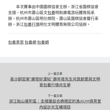
本次賽事由中國圍棋協會主辦，浙江省圍棋協會
支撐，杭州市蕭山區文
包養
明和廣電游玩體育局承
辦，杭州市蕭山區明仕棋院、蕭山區圍棋協會履行承
辦，浙江
包養行情
明仕文明體育無限公司協辦。
包養意思
包養網
包養網
上一篇文章
長沙銅官窯“廣發好漢帖” 邀年夜先生共筑創業與文明
覓包養行情共生夢
下一篇文章
浙江船山普陀區：支撐建設合適規定的漁JIUYI俱意室
內設計光互補項目