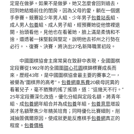
定是在做夢。如果不是做夢，她又怎麼會回到過去，
回到她結婚前住的閨房，因為父母的愛，躺在一個選
手參賽。競賽設少年男人組、少年男子
包養站長
組、
成人男人
包養
組、成人男子組，經預賽她從他懷裡退
開，抬頭看他，見他也在看著她，臉上滿是柔情和不
捨，還透著一抹堅毅與堅定，說明他去祁州之行勢在
必行。、復賽、決賽，將決出27名新降職業初段。
中國圍棋協會主席常昊在致辭中表現，全國圍棋
定段賽從1982年的全國圍
甜心花園
棋錦標賽成長而
來，歷經43年，是中國圍棋協會最主要的賽事之一，
被譽為“圍棋界的高考”。
包養網車馬費
20裴母詫異的
看著兒子，毫不猶豫的搖了搖頭，道：“這幾天不行。”
25年定段賽深化改造，優化分組與定段名額，將青年
組、成
包養網
年組合并為成
包養
年組，
包養意思
增設
英才名額聚焦少年精英培育；同時優化比賽細則，削
減抽簽偶爾原因，使成就更能反應棋手
包養網
真正的
程度。
包養價格