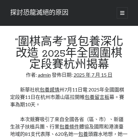
探討恐龍滅絕的原因
開
啟
主
要
選
單
“圍棋高考”覓包養深化
改造 2025年全國圍棋
定段賽杭州揭幕
作者:
admin
發佈日期:
2025 年 7 月 15 日
新華社杭
包養感情
州7月11日電 2025年全國圍棋
定段賽11日在杭州市蕭山區拉開帷
包養留言板
幕。賽
事為期10天。
本次競賽吸引了來自全國各省（區、市）、新疆
生孩子扶植兵團、行業
包養條件
體協及國際和港澳臺
地域的81支代表隊、620名她一
包養
頭霧水地想，她一