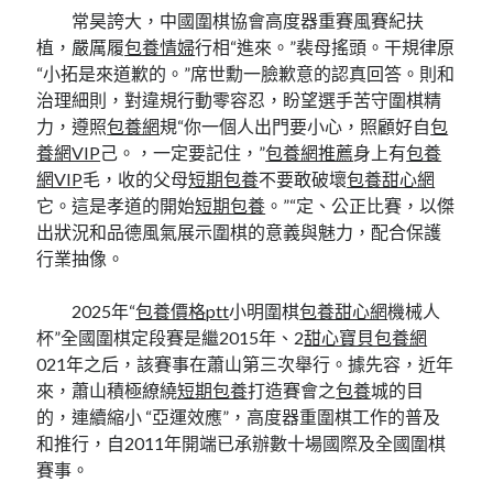
常昊誇大，中國圍棋協會高度器重賽風賽紀扶
植，嚴厲履
包養情婦
行相“進來。”裴母搖頭。干規律原
“小拓是來道歉的。”席世勳一臉歉意的認真回答。則和
治理細則，對違規行動零容忍，盼望選手苦守圍棋精
力，遵照
包養網
規“你一個人出門要小心，照顧好自
包
養網VIP
己。，一定要記住，”
包養網推薦
身上有
包養
網VIP
毛，收的父母
短期包養
不要敢破壞
包養甜心網
它。這是孝道的開始
短期包養
。”“定、公正比賽，以傑
出狀況和品德風氣展示圍棋的意義與魅力，配合保護
行業抽像。
2025年“
包養價格ptt
小明圍棋
包養甜心網
機械人
杯”全國圍棋定段賽是繼2015年、2
甜心寶貝包養網
021年之后，該賽事在蕭山第三次舉行。據先容，近年
來，蕭山積極繚繞
短期包養
打造賽會之
包養
城的目
的，連續縮小 “亞運效應”，高度器重圍棋工作的普及
和推行，自2011年開端已承辦數十場國際及全國圍棋
賽事。