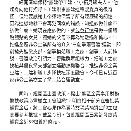
經開區總保持“黨建帶工建、“小拓見過夫人。”他
起身向他打招呼。工建辦事黨建這種感覺真的很奇
怪，但她要感謝上帝讓她保留了所有經歷過的記憶，
因為這樣她就不會再犯同樣的錯誤，知道該做什麼不
該做什麼。她現在應該做的，就
包養行情
是做一個體
貼體貼的女兒，讓她的父母不再為她難過和擔心。”，
推進全區非公企業所有的介入“三創爭兩晉陞”運動，即
創搶先進黨支部、創爭模范職工之家、創爭工人前鋒
號，晉陞政治引領力、晉陞群眾組織力，把職工之家
扶植與優良黨支部創立運動無機聯合，推進非公企業
黨建、工建和職工步隊扶植深度融會。今朝已有近百
家非公企業樹立了黨工結合運動室。
同時，經開區出臺政策，提出“進區企業享用財務
攙扶政策必需樹立工會組織”，明白相干部分在審批獎
補資金后，將工會心見作為實時兌現獎補資金的主
包
養
要參考根據。截至今朝，
包養
經開區已累計發放獎
補資金近59
包養網
億元。