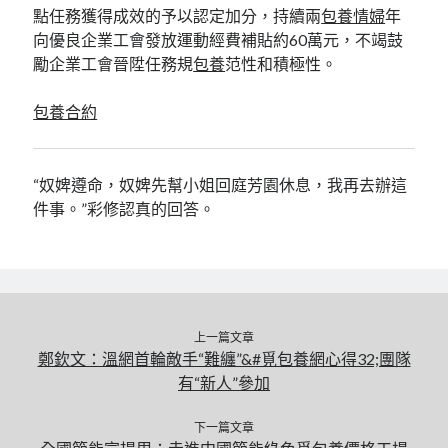
點任務獲得成效的予以認定加分，持續兩
包養情婦
年
向優良企業工會發放運動經費補貼約60萬元，不竭鼓
勵企業工會晉陞任務規
包養
范性和積極性。
包養合約
“奴婢遵命，奴婢先幫小姐回庭芳園休息，我再去辦這
件事。”彩修認真的回答。
上一篇文章
鄭欽文：溫網首輪敵手“難纏”&#覓包養網心得32;團隊
有“新人”參加
下一篇文章