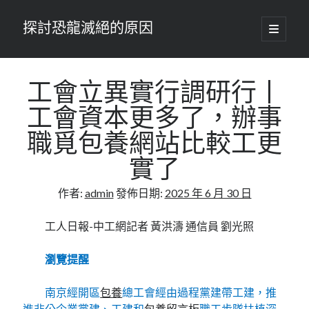
探討恐龍滅絕的原因
開
啟
主
要
選
單
工會立異實行調研行丨
工會資本更多了，辦事
職覓包養網站比較工更
實了
作者:
admin
發佈日期:
2025 年 6 月 30 日
工人日報-中工網記者 黃洪濤 通信員 劉光照
瀏覽提醒
南京經開區
包養
總工會經由過程黨建帶工建，推
進非公企業黨建、工建和
包養留言板
職工步隊扶植深