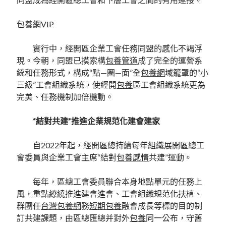
包養網VIP
實行中，經開區企業工會任務同盟的感化不竭浮
現。今朝，同盟已摸索構
包養管道
成了完全的運營系
統和任務形式，構成“點—圈—面”全
包養網
域籠罩的“小
三級”工會組織系統，使經開
包養
區工會組織系統更為
完美、任務機制加倍機動。
“結對共建”推進企業規范化建會建家
自2022年起，經開區總持續每年組織展開區總工
會委員與企業工會主席“結對
包養感情
共建”運動。
每年，區總工會委員聯合本身地點單元的任務上
風，重點繚繞推進建會進會、工會組織規范化扶植、
群團任
台灣包養網
務
短期包養
融會成長等標的目的制
訂共建課題，由區總匯總并對外
包養
同一公布，守舊