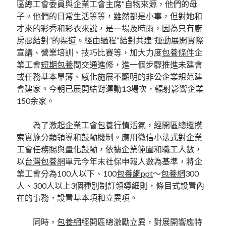
區總工會委員與企業工會主席“自物來源，他們的母
子。他們的日常生活等等，雖然都是小事，但對她和
才來的彩秀和彩衣來說，是一場及時雨，因為只有廚
房愿結對”的渠道。經由過程“結對共建”運動展開實際
宣講、營業培訓、技巧比賽等，加大力度
包養條件
企
業工會
短期包養
間交通進修，進一個步驟推進未建會
或任務基本單薄、感化施展不顯明的非公企業規范建
會建家。今朝已展開結對運動13場次，輻射影響企業
150余家。
為了激起企業工會
包養行情
活氣，經開區總還摸
索實施分類領導和鼓勵機制。應用微信小法式對企業
工會任務賜與量化鼓勵，依據企業範圍和職工人數，
以
台灣包養網
單元今年末社保申報人數為基準，將企
業工會分為100人以下、100
包養網ppt
～
包養網
300
人、300人以上3個種別制訂領導細則，條目式設置內
在的事務，設置基本項和立異項。
同時，
包養網
經開區總激勵立異，對展開響應特