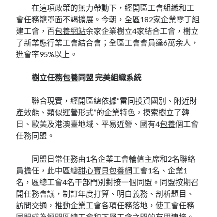
在這項政策的無力帶動下，經開區工會組織和工
會任務籠罩面不竭擴展。今朝，全區182家企業零丁組
建工會，百
包養網站
余家企業樹立4家結合工會，樹立
了新業態行業工會結合會；全區工會會員達6萬余人，
進會率95%以上。
樹立任務
包養
同盟 完美組織系統
聯合現實，經開區總依據“雷同投資國別、附近財
產效能、類似運營形式”的企業特色，摸索樹立了韓
日、歐美及港澳臺地域、平易近營、國有4
包養
個工會
任務同盟。
同盟日常任務由1名企業工會輪值主席和2名聯絡
員擔任，此中區總
甜心寶貝包養網
工會1名、企業1
名，區總工會4名干部門別對接一個同盟。同盟按期召
開任務會議，制訂年度打算、明白義務、剖析題目、
訪問交通，推動企業工會各項任務落地，使工會任務
同盟成為經開區總工會和下層工會之間的有用連接。