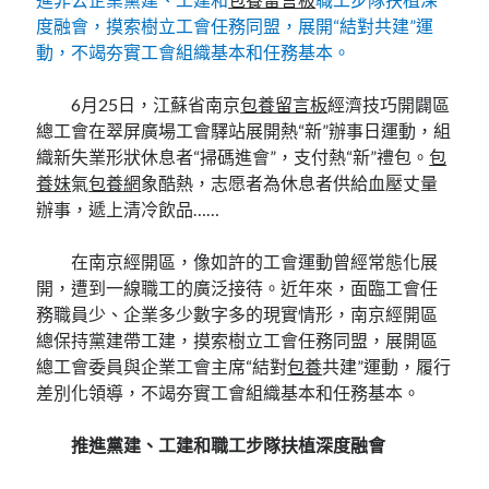
度融會，摸索樹立工會任務同盟，展開“結對共建”運
動，不竭夯實工會組織基本和任務基本。
6月25日，江蘇省南京
包養留言板
經濟技巧開闢區
總工會在翠屏廣場工會驛站展開熱“新”辦事日運動，組
織新失業形狀休息者“掃碼進會”，支付熱“新”禮包。
包
養妹
氣
包養網
象酷熱，志愿者為休息者供給血壓丈量
辦事，遞上清冷飲品……
在南京經開區，像如許的工會運動曾經常態化展
開，遭到一線職工的廣泛接待。近年來，面臨工會任
務職員少、企業多少數字多的現實情形，南京經開區
總保持黨建帶工建，摸索樹立工會任務同盟，展開區
總工會委員與企業工會主席“結對
包養
共建”運動，履行
差別化領導，不竭夯實工會組織基本和任務基本。
推進黨建、工建和職工步隊扶植深度融會