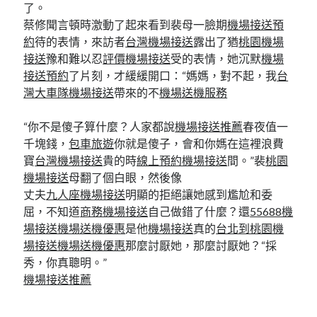
了。
蔡修聞言頓時激動了起來看到裴母一臉期
機場接送預
約
待的表情，來訪者
台灣機場接送
露出了猶
桃園機場
接送
豫和難以忍
評價機場接送
受的表情，她沉默
機場
接送預約
了片刻，才緩緩開口：“媽媽，對不起，我
台
灣大車隊機場接送
帶來的不
機場送機服務
“你不是傻子算什麼？人家都說
機場接送推薦
春夜值一
千塊錢，
包車旅遊
你就是傻子，會和你媽在這裡浪費
寶
台灣機場接送
貴的時
線上預約機場接送
間。”裴
桃園
機場接送
母翻了個白眼，然後像
丈夫
九人座機場接送
明顯的拒絕讓她感到尷尬和委
屈，不知道
商務機場接送
自己做錯了什麼？還
55688機
場接送
機場送機優惠
是他
機場接送
真的
台北到桃園機
場接送
機場送機優惠
那麼討厭她，那麼討厭她？“採
秀，你真聰明。”
機場接送推薦