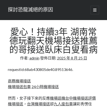
探討恐龍滅絕的原因
開
啟
主
要
選
單
愛心！持續3年 湖南常
德玩翻天機場接送推薦
的哥接送臥床白叟看病
作者:
admin
發佈日期:
2025 年 8 月 25 日
requestId:68ab430805de40.89513646.
商務機場接送
機場接送包車
24小時機場接送
然而，女子接下來的反應
機場送機
台中機場接送
評價
機場接送
，
台灣機場接送
卻
九人座包車
讓彩秀愣住