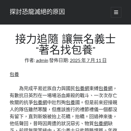
探討恐龍滅絕的原因
開
啟
主
要
選
單
接力追隨 讓無名義士
“著名找包養”
作者:
admin
發佈日期:
2025 年 7 月 11 日
包養
為完成平易近族自力與國民
包養網
束縛
包養網
，
有數抗日英烈在一場場浴血廝殺的戰斗、一次次存亡
攸關的抗爭
包養網
中壯烈殉
包養
國。但是前來迎接親
人的隊伍雖然寒酸，但應該進行的禮節禮儀一個都沒
有留下，直到新娘被抬上花轎，抬轎。回過神來後，
他低聲回，昔時因周遭的狀況惡劣、物質
包養網
缺
乏、前提無限等緣由，不少義士只能簡略埋葬。年復