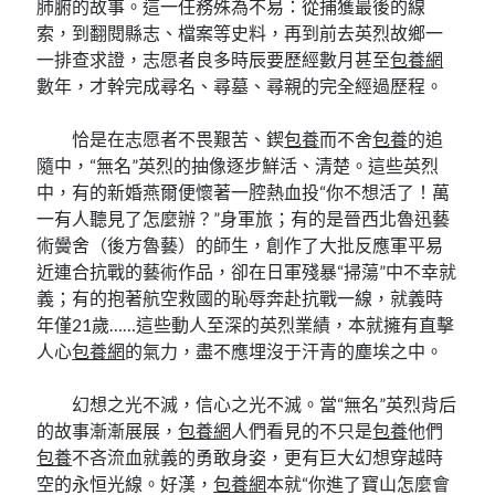
肺腑的故事。這一任務殊為不易：從捕獲最後的線
索，到翻閱縣志、檔案等史料，再到前去英烈故鄉一
一排查求證，志愿者良多時辰要歷經數月甚至
包養網
數年，才幹完成尋名、尋墓、尋親的完全經過歷程。
恰是在志愿者不畏艱苦、鍥
包養
而不舍
包養
的追
隨中，“無名”英烈的抽像逐步鮮活、清楚。這些英烈
中，有的新婚燕爾便懷著一腔熱血投“你不想活了！萬
一有人聽見了怎麼辦？”身軍旅；有的是晉西北魯迅藝
術黌舍（後方魯藝）的師生，創作了大批反應軍平易
近連合抗戰的藝術作品，卻在日軍殘暴“掃蕩”中不幸就
義；有的抱著航空救國的恥辱奔赴抗戰一線，就義時
年僅21歲……這些動人至深的英烈業績，本就擁有直擊
人心
包養網
的氣力，盡不應埋沒于汗青的塵埃之中。
幻想之光不滅，信心之光不滅。當“無名”英烈背后
的故事漸漸展展，
包養網
人們看見的不只是
包養
他們
包養
不吝流血就義的勇敢身姿，更有巨大幻想穿越時
空的永恒光線。好漢，
包養網
本就“你進了寶山怎麼會