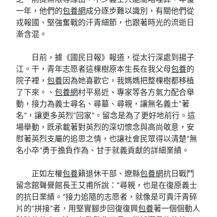
一年，他們的
包養網
成分逐步難以識別，有關他們從
戎報國、堅強奮戰的汗青細節，也跟著時光的流逝日
漸含混。
日前，據《國民日報》報道，從太行深處到揚子
江。干，青年志愿者這棵樹原本生長在我父母
包養
的
院子裡，
包養
因為她喜歡它，我媽媽把整棵樹都移植
了下來。、
包養網
村平易近、專家等各方氣力配合舉
動，接力為義士尋名、尋墓、尋親，讓無名義士“著
名”，讓更多英烈“回家”。留念是為了更好地前行。這
場舉動，既承載著對英烈的深切懷念與高尚敬意，安
慰著英烈支屬的追思之情，也讓社會民眾得以清楚“無
名小卒”勇于擔負作為、甘于就義貢獻的詳細業績。
正如左權
包養
籍退休干部、遼縣
包養網
抗日戰鬥
留念館聲譽館長王艾甫所說：“尋親，也是在復原義士
的抗日業績。”接力追隨的志愿者，就像是可貴汗青碎
片的“拼接”者，用堅實腳步回復復興
包養
著一個個動人