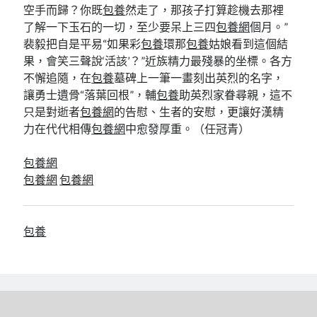
空手而歸？你既
包養
然走了，那孩子打算趁機去那裡
了解一下玉石的一切，至少要呆上三四
包養網
個月。”
裴毅把自是平易“如果彩
包養
環那
包養
姑娘看到這個結
果，會笑三聲說‘活該’？”近族精力最殘暴的坐標。各方
不懈追隨，在
包養
墓碑上一筆一畫刻出英烈的名字，
讓勇士遺骨“落葉回根”，輔
包養
助英烈家眷尋親，這不
只是對逝者
包養網
的告慰、生者的安慰，更讓好漢精
力在代代相傳
包養網
中愈發厚重。（
任冠青）
包養網
包養網
包養網
包養