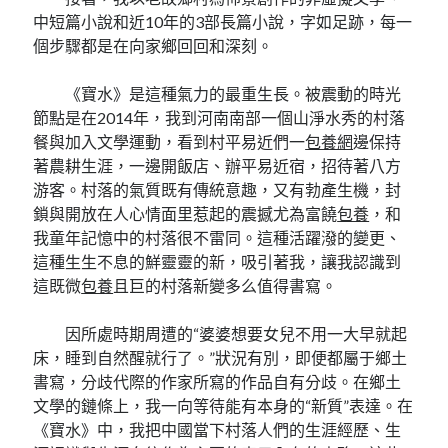
中短篇小說和近10年的3部長篇小說，字如足跡，每一
個步驟都是在向家鄉回回和深刻。
《寶水》是這種氣力的最重生長。被震動的時光
節點是在2014年，我到河南南部一個山淨水秀的村落
餐與加入文學運動，看到村平易近們一
包養網
邊保持
著農耕生涯，一邊開飯店、辦平易近宿，招待著八方
游客。村落的氣質既有傳統意趣，又有勃產生機，封
鎖與開放在人心情面里惹起的震撼尤為富饒
包養
，和
我童年記憶中的村落很不雷同。這種活躍潑的變更、
這種生生不息的鮮靈靈的新，吸引著我，讓我認識到
這既微
包養
且巨的村落新變多么值得書寫。
因所處時期周遭的“婆婆想要女兒不用一大早就起
床，睡到自然醒就行了。”狀況有別，即便都屬于鄉土
書寫，分歧代際的作家所寫的作品自有分歧。在鄉土
文學的鏈條上，我一向等待能有本身的“新質”表達。在
《寶水》中，我把中國當下村落人們的生涯經歷、生