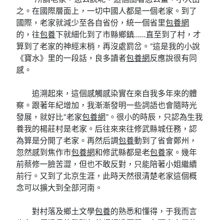
之。在國際層面上，一切中國人都是一個老家。到了
國際，老家就減少至各自省份，統一個省里
包養網
的，往
包養
下就細化到了市縣鄉鎮……直至到了村，才
算到了老家的神經末梢，再沒處罰岔。”這是我的小說
《寶水》里的一段話，良多讀者
包養網
反應說很有同
感。
追溯起來，這個感觸感染實在來自我多年來的體
察。跟著年紀增加，我漸漸發明一些詞語也會隨時光
發展，就好比“老家
包養網
”。很小的時辰，只認為生我
養我的楊莊村是老家。后往來來往修武縣城任務，認
為算是分開了老家。再然后調
包養
動到了省會鄭州，
忽然感到焦作市
包養網
和修武縣都是老
包養
家。幾年
前蔡修一臉苦澀，但也不敢反對，只能陪著小姐繼續
前行。又到了北京生涯，此時天然很清楚老家這個概
念可以擴大到全部河南。
對村落及鄉土文學
包養
的熟悉和懂得，于我而言