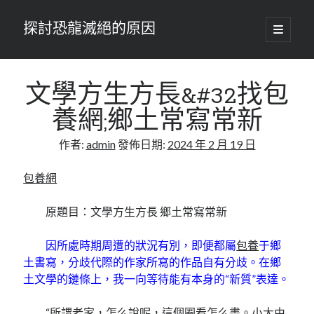
探討恐龍滅絕的原因
開
啟
主
要
選
單
文學方生方長&#32找包
養網;鄉土常寫常新
作者:
admin
發佈日期:
2024 年 2 月 19 日
包養網
原題目：文學方生方長 鄉土常寫常新
因所處時期周遭的狀況有別，即便都屬
包養
于鄉
土書寫，分歧代際的作家所寫的作品自有分歧。在鄉
土文學的鏈條上，我一向等待能有本身的“新質”表達。
“所謂老家，怎么說呢，這個圈看怎么畫。小大由