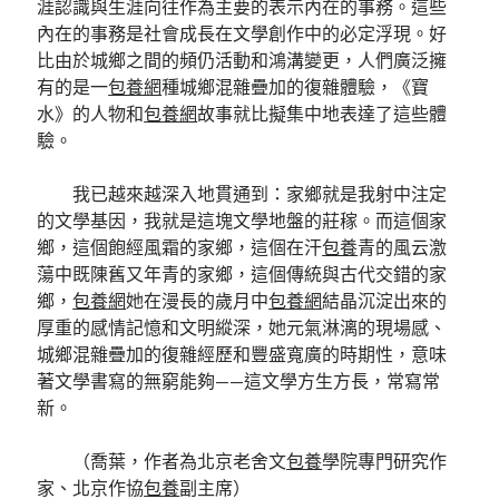
涯認識與生涯向往作為主要的表示內在的事務。這些
內在的事務是社會成長在文學創作中的必定浮現。好
比由於城鄉之間的頻仍活動和鴻溝變更，人們廣泛擁
有的是一
包養網
種城鄉混雜疊加的復雜體驗，《寶
水》的人物和
包養網
故事就比擬集中地表達了這些體
驗。
我已越來越深入地貫通到：家鄉就是我射中注定
的文學基因，我就是這塊文學地盤的莊稼。而這個家
鄉，這個飽經風霜的家鄉，這個在汗
包養
青的風云激
蕩中既陳舊又年青的家鄉，這個傳統與古代交錯的家
鄉，
包養網
她在漫長的歲月中
包養網
結晶沉淀出來的
厚重的感情記憶和文明縱深，她元氣淋漓的現場感、
城鄉混雜疊加的復雜經歷和豐盛寬廣的時期性，意味
著文學書寫的無窮能夠——這文學方生方長，常寫常
新。
（喬葉，作者為北京老舍文
包養
學院專門研究作
家、北京作協
包養
副主席）