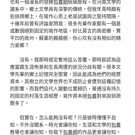
也有一個漫長的發酵
包養網
經過歷程。在河南文學的
譜系中，鄉土文學具有深摯的傳統。但我年青時頗有
些排擠鄉土，在寫作心思上老是試圖與之堅持間隔。
十幾年前曾有評論家問我：很多先輩作家都有一個甚
或數個絕對固定的寫作地區，好比莫言的高密鄉，賈
平凹的商州，蘇童的楓楊樹，你心坎有沒有相似的精
力家鄉？
沒有。我那時很定奪地這么答覆。那時辰認為這
應當跟生涯佈景和生長周遭的狀況分歧有關。很多文
學先輩的鄉土記憶完全堅實，因此能成為他們的經歷
資本，其樹立的文學世界也不成防止會遭到這種記憶
的影響。而我們這代人變動位置頻仍，普通沒有持久
的固定的村落生涯經歷，寫作資本絕
包養
對來說就疏
散多了。
但實在，怎么能夠沒有呢？只是彼時懵懂不自
知。不外沒關系，時光會讓你知，生涯和文學的
包養
教導也會讓你知，你寫下
包養網
的作品更會讓你知。