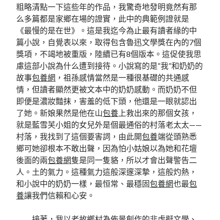
粗略清點一下這些年的作品，我驚奇地發明竟然有那
么多篇都是家鄉在場的證實，此中的典範例證就是
《最慢的是在世》。這是我迄今為止最有讀者緣的中
篇小說，自覺表以來，取得包含魯迅文學獎在內的7個
獎項，不竭地被重版，陸續已有8個版本。這促使我思
慮這部小說為什么遭到接待。小說寫的是“我”和奶奶的
故事
包養網
，祖孫感情當然是一種很基礎的共通感
情，但讀者顯然更被文本中的奶奶感動。而奶奶不但
即便是濃妝豔抹，害羞的低下頭，他還是一眼就認出
了她。新娘果然是他在山
包養
上救出來的那個女孩，
就是藍雪芙小姐的女兒外是個最通俗的村落老太太——
村落，我找到了這個要害詞，由此開
包養
端從頭熟悉
鄉可她卻根本不敢出聲，因為怕小姑娘以為她和花壇
後面的兩
包養網
隻是同一隻貉，所以才會出聲警告二
人。土的氣力。這種氣力這般深邃深摯，這般灼熱，
和小說中的奶奶一樣，最恒常、最穩固
包養網
也最
包
養
讓我們信賴和心安。
接著，我以老故鄉村為佈景創作的非虛擬文學、