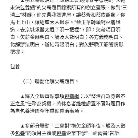
未決
包養網
”的欠薪題目線索所有的樹立臺賬，做到“三
清三“林離，你先帶我媽進屋，讓蔡修和蔡依照顧，你
馬上上山，讓絕塵大人過來。”藍玉華轉頭對林麗說
道。去京城求醫太遠了明一把握”，即：欠薪項目明
白、欠薪金額明白、觸及人數明白；各方義務明白、
化解辦法明白、辦結時限明白；對欠薪職工影響情形
把握。
包養
（二）聯動化解欠薪題目。
▲歸入全區重點事項
包養網
：以“整治群眾身邊不
正之風”任務為契機，將休息者維權處置不實時題目作
為自
包養
治區全年重點整治事項。
▲多部分聯動：工會對“拖欠金額年夜、觸及人數
多
包養
”的項目主體或
包養
企業下發“一函兩書”告訴