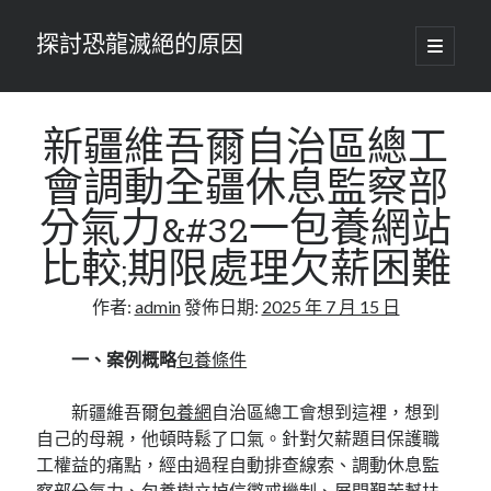
探討恐龍滅絕的原因
開
啟
主
要
選
單
新疆維吾爾自治區總工
會調動全疆休息監察部
分氣力&#32一包養網站
比較;期限處理欠薪困難
作者:
admin
發佈日期:
2025 年 7 月 15 日
一、案例概略
包養條件
新疆維吾爾
包養網
自治區總工會想到這裡，想到
自己的母親，他頓時鬆了口氣。針對欠薪題目保護職
工權益的痛點，經由過程自動排查線索、調動休息監
察部分氣力、
包養
樹立掉信懲戒機制、展開艱苦幫扶