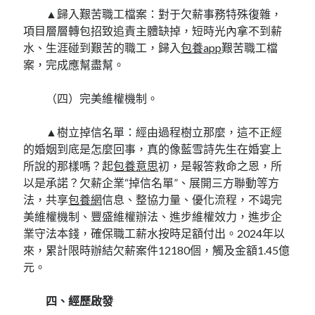
▲歸入艱苦職工檔案：對于欠薪事務特殊復雜，
項目層層轉包招致追責主體缺掉，短時光內拿不到薪
水、生涯碰到艱苦的職工，歸入
包養app
艱苦職工檔
案，完成應幫盡幫。
（四）完美維權機制。
▲樹立掉信名單：經由過程樹立那麼，這不正經
的婚姻到底是怎麼回事，真的像藍雪詩先生在婚宴上
所說的那樣嗎？起
包養意思
初，是報答救命之恩，所
以是承諾？欠薪企業“掉信名單”、展開三方聯動等方
法，共享
包養網
信息、整協力量、優化流程，不竭完
美維權機制、豐盛維權辦法、進步維權效力，進步企
業守法本錢，確保職工薪水按時足額付出。2024年以
來，累計限時辦結欠薪案件12180個，觸及金額1.45億
元。
四、經歷啟發