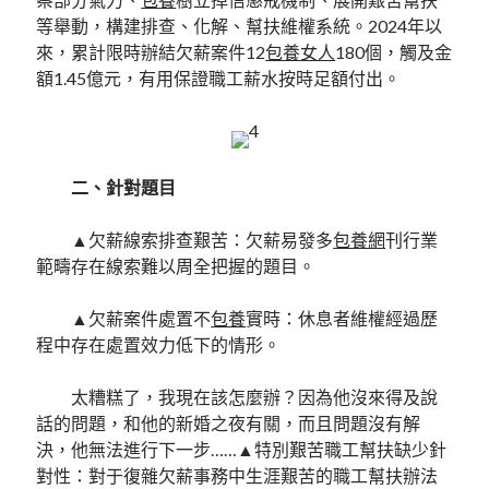
等舉動，構建排查、化解、幫扶維權系統。2024年以
來，累計限時辦結欠薪案件12
包養女人
180個，觸及金
額1.45億元，有用保證職工薪水按時足額付出。
二、針對題目
▲欠薪線索排查艱苦：欠薪易發多
包養網
刊行業
範疇存在線索難以周全把握的題目。
▲欠薪案件處置不
包養
實時：休息者維權經過歷
程中存在處置效力低下的情形。
太糟糕了，我現在該怎麼辦？因為他沒來得及說
話的問題，和他的新婚之夜有關，而且問題沒有解
決，他無法進行下一步……▲特別艱苦職工幫扶缺少針
對性：對于復雜欠薪事務中生涯艱苦的職工幫扶辦法