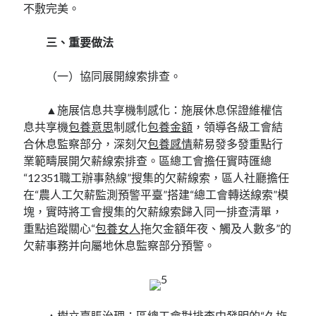
不敷完美。
三、重要做法
（一）協同展開線索排查。
▲施展信息共享機制感化：施展休息保證維權信
息共享機
包養意思
制感化
包養金額
，領導各級工會結
合休息監察部分，深刻欠
包養感情
薪易發多發重點行
業範疇展開欠薪線索排查。區總工會擔任實時匯總
“12351職工辦事熱線”搜集的欠薪線索，區人社廳擔任
在“農人工欠薪監測預警平臺”搭建“總工會轉送線索”模
塊，實時將工會搜集的欠薪線索歸入同一排查清單，
重點追蹤關心“
包養女人
拖欠金額年夜、觸及人數多”的
欠薪事務并向屬地休息監察部分預警。
▲樹立臺賬治理：區總工會對排查中發明的“久拖