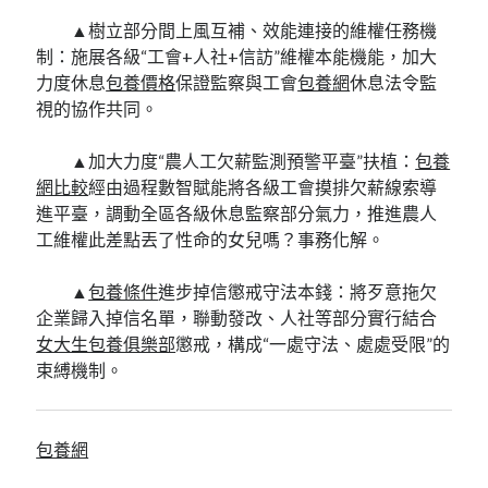
▲樹立部分間上風互補、效能連接的維權任務機
制：施展各級“工會+人社+信訪”維權本能機能，加大
力度休息
包養價格
保證監察與工會
包養網
休息法令監
視的協作共同。
▲加大力度“農人工欠薪監測預警平臺”扶植：
包養
網比較
經由過程數智賦能將各級工會摸排欠薪線索導
進平臺，調動全區各級休息監察部分氣力，推進農人
工維權此差點丟了性命的女兒嗎？事務化解。
▲
包養條件
進步掉信懲戒守法本錢：將歹意拖欠
企業歸入掉信名單，聯動發改、人社等部分實行結合
女大生包養俱樂部
懲戒，構成“一處守法、處處受限”的
束縛機制。
包養網