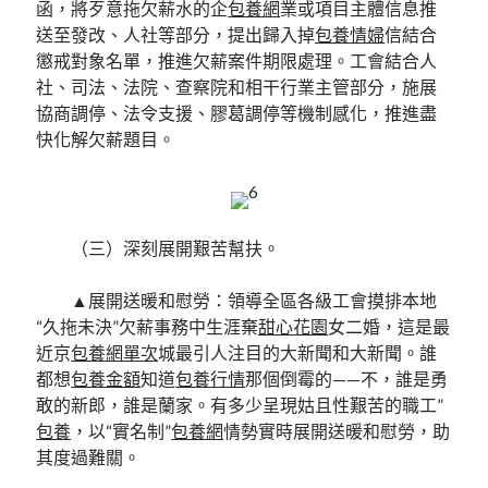
函，將歹意拖欠薪水的企
包養網
業或項目主體信息推
送至發改、人社等部分，提出歸入掉
包養情婦
信結合
懲戒對象名單，推進欠薪案件期限處理。工會結合人
社、司法、法院、查察院和相干行業主管部分，施展
協商調停、法令支援、膠葛調停等機制感化，推進盡
快化解欠薪題目。
（三）深刻展開艱苦幫扶。
▲展開送暖和慰勞：領導全區各級工會摸排本地
“久拖未決”欠薪事務中生涯棄
甜心花園
女二婚，這是最
近京
包養網單次
城最引人注目的大新聞和大新聞。誰
都想
包養金額
知道
包養行情
那個倒霉的——不，誰是勇
敢的新郎，誰是蘭家。有多少呈現姑且性艱苦的職工”
包養
，以“實名制”
包養網
情勢實時展開送暖和慰勞，助
其度過難關。