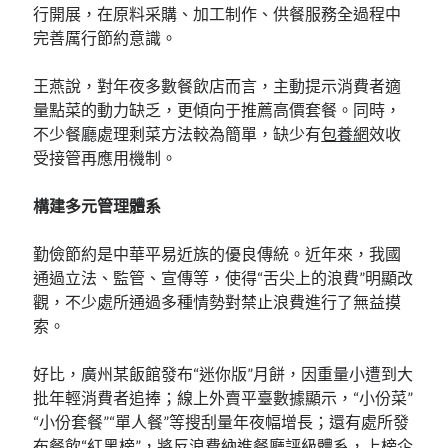
行開展，在原料采購、加工制作、供餐服務全過程中
完善厲行節約意識。
王燕說，對年夜多數餐飲店而言，主動提示消費者適
量點菜的動力缺乏，更傾向于推薦高價套餐。同時，
不少餐廳處理剩菜方法較為簡單，缺少有
包養網
效收
受接管再應用機制。
構建多元管理體系
勤儉節約是中華平易近族的優良傳統。近年來，我國
通過立法、監管、宣傳等，使得“舌尖上的浪費”明顯改
觀，不少處所通過多種情勢對禁止浪費進行了無益摸
索。
好比，廣州某飯館發布“迷你版”月餅，因重量小遭到大
批年輕消費者追捧；線上外賣平臺數據顯示，“小份菜”
“小份套餐”“單人餐”等搜刮量年夜幅增長；還有處所發
布餐飲“紅黑榜”，將反浪費納進餐廳評級體系，上榜企