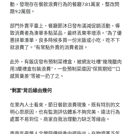
動，發現存在餐飲浪費行為的餐廳7.81萬家、整改問
題9.2萬個。
部門外賣平臺上，餐廳節沐日發布滿減促銷活動，導
致消費者為湊單多點菜品，最終丟棄率增添。“為了優
惠拼單湊單，良多時候多買一份米飯或小吃，吃不下
就浪費了。”有常點外賣的消費者說。
此外，有飯店發布預制菜禮盒，被網友吐槽“幾塊臘肉
用3層禮盒包裝浪費”，一些預制菜還因“保質期短”“口
感質量差”等被一扔了之。
“剩宴”背后緣由幾何
在業內人士看來，節日餐飲浪費現象，既有特別的文
明心思原因，也有監測評估體系不夠完美、違法行為
處置不易到位、商家自我治理動力缺乏等緣由。
東南年夜學人文學院傳授季中揚指出，在物資匱乏年