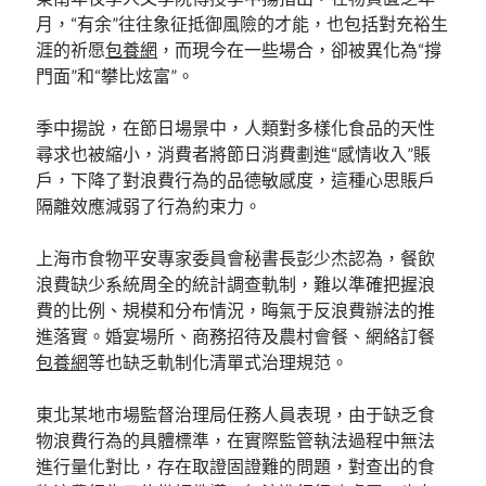
月，“有余”往往象征抵御風險的才能，也包括對充裕生
涯的祈愿
包養網
，而現今在一些場合，卻被異化為“撐
門面”和“攀比炫富”。
季中揚說，在節日場景中，人類對多樣化食品的天性
尋求也被縮小，消費者將節日消費劃進“感情收入”賬
戶，下降了對浪費行為的品德敏感度，這種心思賬戶
隔離效應減弱了行為約束力。
上海市食物平安專家委員會秘書長彭少杰認為，餐飲
浪費缺少系統周全的統計調查軌制，難以準確把握浪
費的比例、規模和分布情況，晦氣于反浪費辦法的推
進落實。婚宴場所、商務招待及農村會餐、網絡訂餐
包養網
等也缺乏軌制化清單式治理規范。
東北某地市場監督治理局任務人員表現，由于缺乏食
物浪費行為的具體標準，在實際監管執法過程中無法
進行量化對比，存在取證固證難的問題，對查出的食