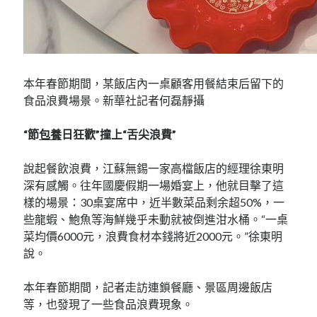
本年春節期間，某飯店內一桌顧客用餐結束后留下的
食品浪費場景。新華社記者何磊靜攝
“節
包養
日狂歡”撞上“舌尖浪費”
說起餐飲浪費，江蘇無錫一家高檔飯店的經理徐東明
深有感觸。往年國慶假期一場婚宴上，他就目擊了這
樣的場景：30桌宴席中，近半數菜品剩余超50%，一
些龍蝦、鮑魚等海鮮幾乎未動就被倒進泔水桶。“一桌
菜均價6000元，浪費食材本錢將近2000元。”徐東明
說。
本年春節期間，記者走訪連鎖餐廳、景區周邊飯店
等，也發現了一些食品浪費現象。