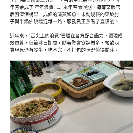
年有余成了‘年年浪費’……”本年春節假期，海南某飯店
后廚渣滓桶里，成條的清蒸鱸魚、未動幾筷的東坡肘
子與半鍋佛跳墻混雜一路，服務員王燕看了直嘆氣。
近年來，“舌尖上的浪費”管理在各方配合盡力下顯現成
效
包養
，但節沐日期間，隨著聚會宴請增多，餐飲浪
費現象仍有發生，吃不完、不打包的情況值得關注。