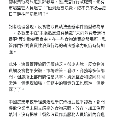
物浪費行為只能批評教導，無法進行行政處罰。也有
市場監管人員坦言：“碰到婚宴浪費，總不克不及喜慶
日子跑往開罰單吧？”
記者梳理發現，反食物浪費執法查辦案件類型較為單
一，多數集中在“未張貼反浪費標識”“未向消費者進行
提醒”等少數幾種案由。在一些食物浪費高發場所，監
管部門針對實質性浪費行為的執法辦案力度仍有待加
強。
此外，浪費管理協同仍顯缺乏。彭少杰說，反食物浪
費觸及食物平安辦、市場監管、發改、商務等多個部
門，但處所上部門間信息共享、資源整合和協同共同
需進一個步驟加強，任務中的職責分工也應進一個步
驟了了。
中國農業年夜學經濟治理學院傳授武拉平認為，部門
餐飲企業尚未樹立嚴格的食物采購、貯存、加工治理
軌制，沒有把禁止餐飲浪費作為服務人員培訓內容進