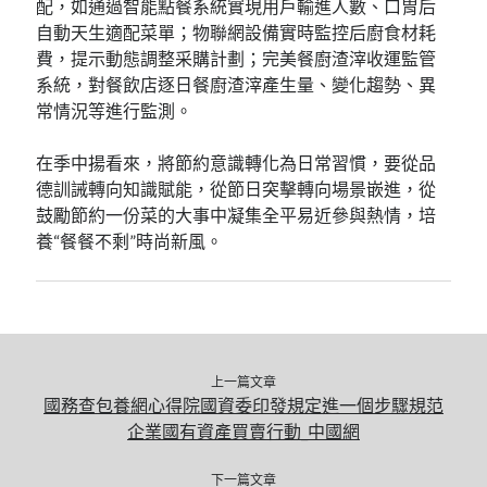
配，如通過智能點餐系統實現用戶輸進人數、口胃后
自動天生適配菜單；物聯網設備實時監控后廚食材耗
費，提示動態調整采購計劃；完美餐廚渣滓收運監管
系統，對餐飲店逐日餐廚渣滓產生量、變化趨勢、異
常情況等進行監測。
在季中揚看來，將節約意識轉化為日常習慣，要從品
德訓誡轉向知識賦能，從節日突擊轉向場景嵌進，從
鼓勵節約一份菜的大事中凝集全平易近參與熱情，培
養“餐餐不剩”時尚新風。
上一篇文章
國務查包養網心得院國資委印發規定進一個步驟規范
企業國有資產買賣行動_中國網
下一篇文章