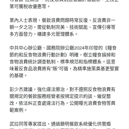
業可獲稅收優惠等。
業內人士表現，餐飲浪費問題時常反復，反浪費非一
朝一夕之功，需從軌制完美、技術賦能、宣傳引導等
多方面發力，構建多元管理體系。
中共中心辦公廳、國務院辦公廳2024年印發的《糧食
節約和反食物浪費行動計劃》明確，樹立糧食損掉和
食物浪費統計調查軌制、標準規范和指標體系。這意
味著反食品浪費將有“賬”可循，為精準施策奠基更堅實
的基礎。
彭少杰建議，強化違法懲治，對不遵照反食物浪費有
關規定的餐飲服務經營者按規定提示約談、催促整
改，依法糾正查處違法行為，公開曝光浪費食物等典
範案例。
武拉同等專家提出，通過聰明餐飲系統優化供需婚