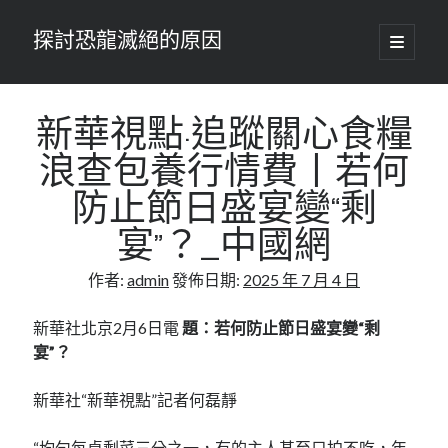
探討恐龍滅絕的原因
開
啟
主
要
選
單
新華視點·追蹤關心食糧
浪查包養行情費丨若何
防止節日盛宴變“剩
宴”？_中國網
作者:
admin
發佈日期:
2025 年 7 月 4 日
新華社北京2月6日電
題：若何防止節日盛宴變“剩
宴”？
新華社“新華視點”記者何磊靜
“均勻每桌剩菜三分之一，有的主人甚至只拍不吃，年