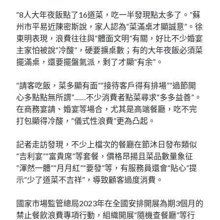
“8人大年夜飯點了16道菜，吃一半發現點太多了。”蘇
州市平易近陳密斯說，家人認為“菜滿桌才顯誠意”。徐
東明表現，浪費往往與“體面文明”有關，好比不少婚宴
主家怕被說“冷酸”，硬要擴桌數；有的大年夜飯必須菜
擺滿桌，還要擺盤氣派，剩了才顯“有余”。
“請客吃飯，菜多顯有面”“接待客戶得有排場”“過節開
心多點點無所謂”……不少消費者點菜尋求“多多益善”。
在商務宴請、婚宴等場合，尤其是高端餐廳，吃不完
打包顯得冷酸，“儀式性浪費”更為凸起。
記者走訪發現，不少上檔次的餐廳在節沐日發布類似
“吉利宴”“富貴席”等套餐，價格昂揚且菜品數量象征
“渾然一體”“月月紅”“要發”等，有服務員還會“貼心”提
示“少了道菜不吉祥”，導致顧客過度消費。
國家市場監管總局2023年在全國安排開展為期3個月的
禁止餐飲浪費專項行動，組織開展“隨機查餐廳”等行