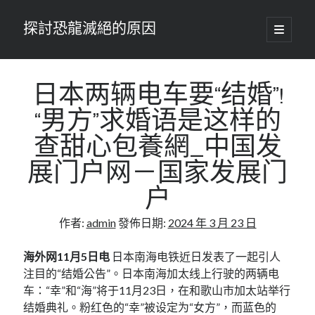
探討恐龍滅絕的原因
開
啟
主
要
選
單
日本两辆电车要“结婚”!
“男方”求婚语是这样的
查甜心包養網_中国发
展门户网－国家发展门
户
作者:
admin
發佈日期:
2024 年 3 月 23 日
海外网11月5日电
日本南海电铁近日发表了一起引人
注目的“结婚公告”。日本南海加太线上行驶的两辆电
车：“幸”和“海”将于11月23日，在和歌山市加太站举行
结婚典礼。粉红色的“幸”被设定为“女方”，而蓝色的