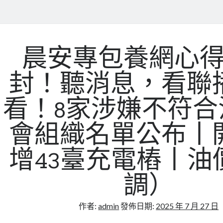
晨安專包養網心
封！聽消息，看聯
看！8家涉嫌不符合
會組織名單公布丨
增43臺充電樁丨油
調）
作者:
admin
發佈日期:
2025 年 7 月 27 日