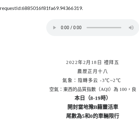
requestId:6885016f81fa69.94366319.
2022年2月18日 禮拜五
農歷正月十八
氣象：陰轉多云
-3
℃~2℃
空氣：東西的品質指數（AQI）為 100，良
本日（8-19時）
開封當地豫B籍靈活車
尾數為5和0的車輛限行