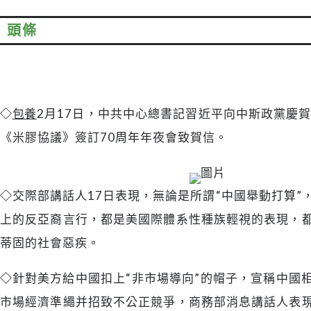
頭條
◇
包養
2月17日，中共中心總書記習近平向中斯政黨慶賀
《米膠協議》簽訂70周年年夜會致賀信。
◇
交際部講話人17日表現，無論是所謂“中國舉動打算”
上的反亞裔言行，都是美國際體系性種族輕視的表現，
蒂固的社會惡疾。
◇
針對美方給中國扣上“非市場導向”的帽子，宣稱中國
市場經濟準繩并招致不公正競爭，商務部消息講話人表