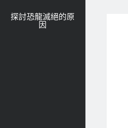
探討恐龍滅絕的原
因