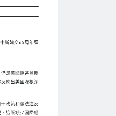
中斯建交65周年暨
，仍是美國際甚囂塵
都反應出美國際根深
相干政策和做法違反
現，這既缺少國際經