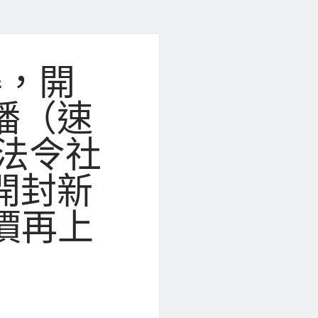
得，開
播（速
法令社
開封新
價再上