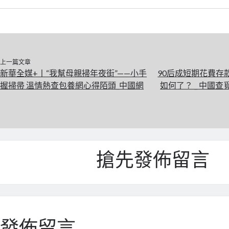
上一篇文章
新華全媒+丨“我幫母親掃年夜街”——小手
90后成短期花費存款
握掃帚 溫情熱查包養網心得陌頭_中國網
如何了？ _ 中國
搶先發佈留言