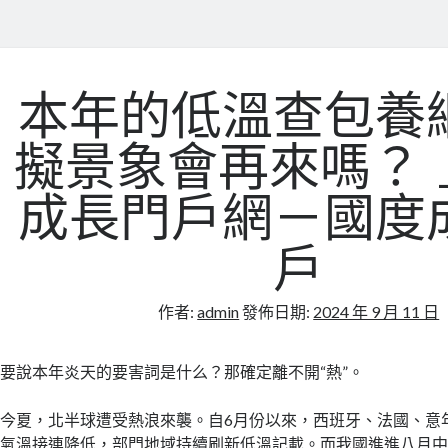
本年的低溫查包養
擬景象會再來嗎？ 
成長門戶網－國度
戶
作者:
admin
發佈日期:
2024 年 9 月 11 日
要說本年炎天的要害詞是什么？那確定離不開“熱”。
今夏，北半球遭受熱浪來襲。自6月份以來，西班牙、法國、意
氣溫接連降低，部門地域持續刷新低溫記載。而我國進進八月