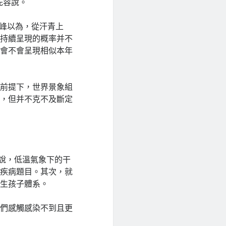
先容說。
小峰以為，從汗青上
務持續呈現的概率并不
還會不會呈現相似本年
的前提下，世界景象組
添，但并不克不及斷定
來說，低溫氣象下的干
等疾病題目。其次，就
等生孩子體系。
我們感觸感染不到且更