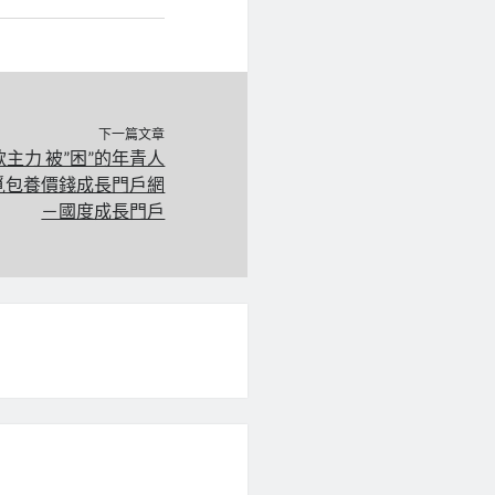
下一篇文章
主力 被”困”的年青人
查覓包養價錢成長門戶網
－國度成長門戶