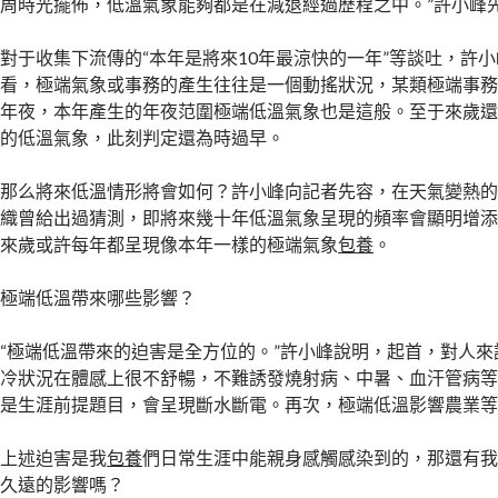
周時光擺佈，低溫氣象能夠都是在減退經過歷程之中。”許小峰
對于收集下流傳的“本年是將來10年最涼快的一年”等談吐，許
看，極端氣象或事務的產生往往是一個動搖狀況，某類極端事
年夜，本年產生的年夜范圍極端低溫氣象也是這般。至于來歲
的低溫氣象，此刻判定還為時過早。
那么將來低溫情形將會如何？許小峰向記者先容，在天氣變熱
織曾給出過猜測，即將來幾十年低溫氣象呈現的頻率會顯明增
來歲或許每年都呈現像本年一樣的極端氣象
包養
。
極端低溫帶來哪些影響？
“極端低溫帶來的迫害是全方位的。”許小峰說明，起首，對人
冷狀況在體感上很不舒暢，不難誘發燒射病、中暑、血汗管病
是生涯前提題目，會呈現斷水斷電。再次，極端低溫影響農業
上述迫害是我
包養
們日常生涯中能親身感觸感染到的，那還有
久遠的影響嗎？