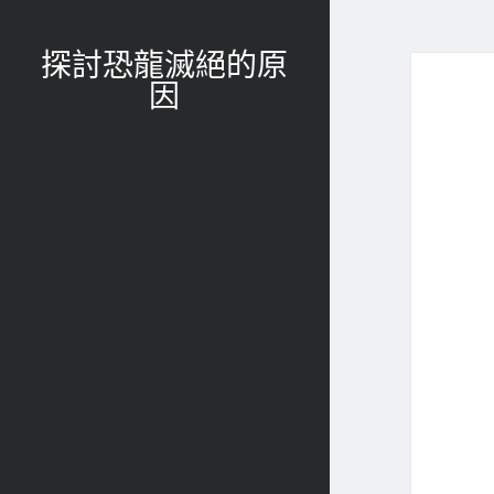
探討恐龍滅絕的原
因