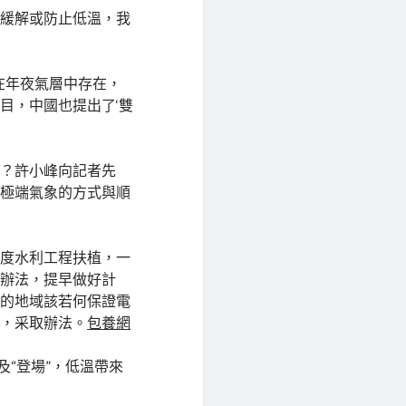
。緩解或防止低溫，我
在年夜氣層中存在，
目，中國也提出了‘雙
么？許小峰向記者先
溫極端氣象的方式與順
力度水利工程扶植，一
水辦法，提早做好計
電的地域該若何保證電
動，采取辦法。
包養網
及“登場”，低溫帶來