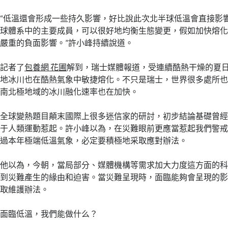
“低溫還會形成一些持久影響，好比說此次北半球低溫會直接影
球體系中的主要成員，可以很好地均衡生態變更，假如加快熔
嚴重的負面影響。”許小峰持續說道。
記者了
包養網 花圃
解到，瑞士媒體報道，受連續酷熱干燥的夏
地冰川也在酷熱氣象中敏捷熔化。不只是瑞士，世界很多處所
南北極地域的冰川融化速率也在加快。
全球變熱題目顛末國際上很多迷信家的研討，初步結論基礎曾
于人類運動惹起。許小峰以為，在災難眼前更應當惹起我們警
過本年極端低溫氣象，必定要積極地采取應對辦法。
他以為，今朝，當局部分、媒體機構等需求加大力度這方面的
到災難產生的緣由和迫害。當災難呈現時，面臨能夠會呈現的
取維護辦法。
面臨低溫，我們能做什么？