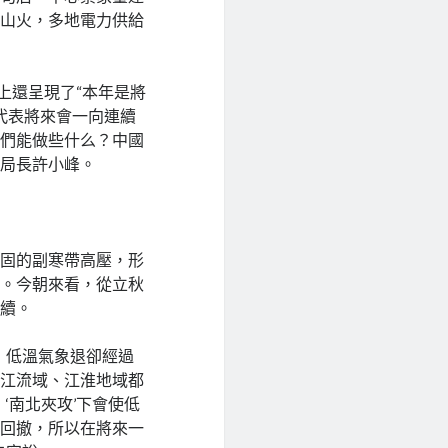
、山火，多地電力供給
集上還呈現了“本年是將
代表將來會一向連續
我們能做些什么？中國
副局長許小峰。
穩固的副寒帶高壓，形
務。今朝來看，從立秋
連續。
，低溫氣象退卻經過
漢江流域、江淮地域都
‘南北夾攻’下會使低
性回撤，所以在將來一