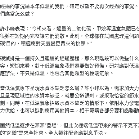
經過的事況過本年低溫的我們，確定盼望不要再次經過的事況
們應當怎么做？
許小峰表現：“今朝來看，過量的二氧化碳、甲烷等溫室氣體已
很難在短期內完整讓它們消散。此刻，全球都在試圖處理這個題
碳’目的，積極應對天氣變更帶來的挑釁。”
碳減排是一個持久且連續的經過歷程，那么現階段可以做些什
容，短期來看，對于低溫氣象我們還要做好預備，研討應對低
應辦法，不只是低溫，也包含其他類型的極端氣象。
當低溫氣象下呈現水資本缺乏怎么辦？許小峰以為，需求加大
旦呈現區域性的水資本缺乏，就要公道調劑，或采取恰當的節
劃。同時，在低溫氣象招致水資本缺乏的情形下，依附水力發
力供給，也可以斟酌應用其他資本，相干範疇各部分要和諧聯
固然低溫逐步在漸漸“登場”，但此次極端低溫帶來的警示不克不
的“烤驗”需求全社會、全人類往配合應對息爭決。