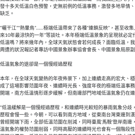
發十多天低溫白色預警，史無前例的低溫事務，激發多地旱情
缺乏。
“曬干江”“熱暈鳥”……極端低溫帶來了各種“連鎖反映”，甚至收
來10年最涼快的一年”等談吐。本年極端低溫景象的呈現就必定
低溫嗎？將來幾年內，全球天氣狀態會若何成長？面臨低溫，
周遭的狀況報記者專訪中國景象辦事協會會長、中國景象局原
低溫氣象的退卻是一個慢經過歷程
本年，在全球天氣變熱的年夜佈景下，加上連續走高的宏大、
成了這場影響范圍年夜、連續時光長、強度年夜的極端低溫事
開端，南方低溫情形逐步緩解，但南邊部門地域低溫氣象仍在
“低溫緩解是一個慢經過歷程，和連續時光較短的暴雨氣象分歧
歷程會慢一些。今朝，可以看到南方地域，從東南台灣東邊到
曾經開端下雨，全部低溫范圍在削減，同時臺風‘馬鞍’登岸南邊，
溫氣象的權勢范圍削弱，同時高壓的連續時光也會有一個階段