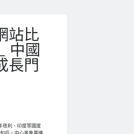
網站比
_ 中國
成長門
年夜利、印度等國度
中旬后，中心景象臺連