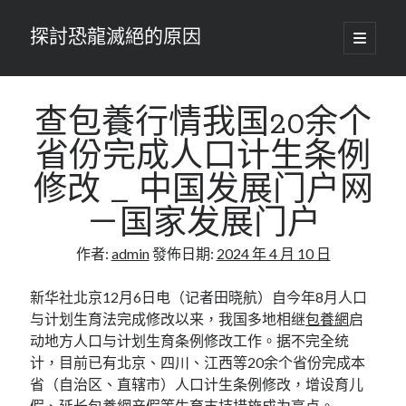
探討恐龍滅絕的原因
開
啟
主
要
選
單
查包養行情我国20余个
省份完成人口计生条例
修改 _ 中国发展门户网
－国家发展门户
作者:
admin
發佈日期:
2024 年 4 月 10 日
新华社北京12月6日电（记者田晓航）自今年8月人口
与计划生育法完成修改以来，我国多地相继
包養網
启
动地方人口与计划生育条例修改工作。据不完全统
计，目前已有北京、四川、江西等20余个省份完成本
省（自治区、直辖市）人口计生条例修改，增设育儿
假、延长
包養網
产假等生育支持措施成为亮点。