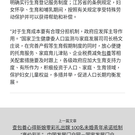
明确实行生育登记服务制度；江苏省的条例规定，妇
女怀孕、生育和哺乳期间，按照有关规定享受特殊劳
动保护并可以获得帮助和补偿。
“对于生育成本要有合理分担机制，政府应发挥主导作
用。”国家卫生健康委人口监测与家庭发展司司长杨文
庄说，在完善产假等生育假期制度的同时，放心便捷
的托育服务、家庭育儿津贴、企业税费减免
包養
等相
关配套措施要及时跟上，各级政府应加大生育支持力
度、有所作为，积极投资于人口、家庭、生育领域，
保护妇女儿童权益，多措并举，促进人口长期均衡发
展。
上一篇文章
查包養心得新娘零彩礼出嫁 100名未婚青年承诺抵制
“高价彩礼” _ 中国发展门户网－国家发展门户