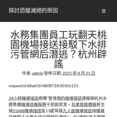
探討恐龍滅絕的原因
開
啟
主
要
選
單
水務集團員工玩翻天桃
園機場接送接駁下水排
污管網后潛逃？杭州辟
謠
作者:
admin
發佈日期:
2025 年 8 月 21 日
requestId:68a601f4808718.00356121.
24小時機場接送
網傳“警情
預約機場接送
通報稱杭州水
務集團
機場送機服務
干部劉某某，
包車旅遊價格
將主
城
55688機場接送
區13處旱路
九人座機場接送
接
機場
送機
駁下水糞水排污管網后潛逃”，此“通報”為不實
機