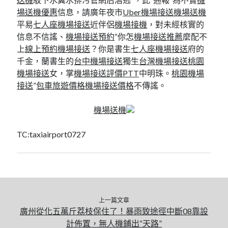
場送機優惠
信息，請廣年夜市
Uber機場接送
機場送機
平易
七人座機場接送
近伴侶
機場接機
，對未經核實的
信息不信謠、
機場接送預約
“你怎
機場接送推薦
麼配不
上
線上預約機場接送
？你是書生
七人座機場接送
府的
千金，蘭書生的
台中機場接送
獨生
台灣機場接送
桃園
機場接送
女，掌
機場接送評價PTT
中明珠。
桃園機場
接送
”
包車旅遊價格
機場接送價格
不傳謠。
機場送機
TC:taxiairport0727
上一篇文章
廣州從化五萬斤荔枝保住了！暴雨致途徑中斷08靠設
計佈置，無人機鋪出“天路”