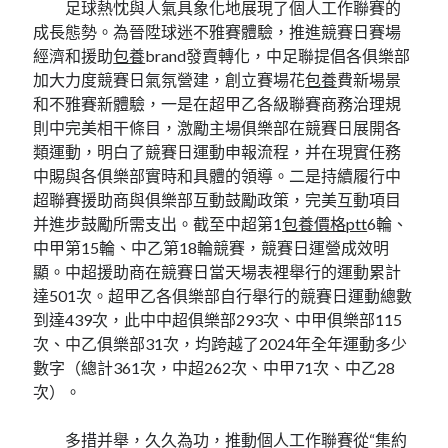
足球熱忱與人氣具象化地展現了個人工作聯賽的
成長態勢。為晉陞球迷不雅賽體驗，推進競賽日賽場
經濟和援助
包養
brand發賣轉化，中足聯提倡各俱樂部
加大力度競賽日氣氛營建，創立賽場花
包養
費新場景
和不雅賽新體驗，一是在超甲乙各級聯賽商務治理規
則中完美相干條目，激勵主場俱樂部在競賽日展開各
類運動，明白了競賽日運動申報流程，并在現實任務
中賜與各俱樂部實時和具體的領導。二是持續履行中
超聯賽援助商與俱樂部互動鼓勵政策，完美互動項目
并進步鼓勵所需支出。截至中超第1
包養價格ptt
6輪、
中甲第15輪、中乙第18輪競賽，競賽日運營成效明
顯。中超援助商在競賽日當天場表裡舉行的運動累計
達501次。超甲乙各俱樂部自行舉行的競賽日運動總數
到達439次，此中中超俱樂部293次、中甲俱樂部115
次、中乙俱樂部31次，均跨越了2024年全年運動多少
數字（總計361次，中超262次、中甲71次、中乙28
次）。
多措并舉，久久為功，推動個人工作聯賽從“集約