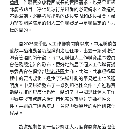
養網
工作聯賽安康穩固成長的實際需求，也是果斷鏟
除腐朽題目、凈化足球行業風尚的必定請求。改造的
不竭深刻，必將拓展出新的成長空間和成長機會。盡
力辦妥國民滿足的個人工作聯賽是中足聯錨定的盡力
標的目的。
自2025賽季個人工作聯賽開賽以來，中足聯積
包
養故事
極推動各項組織與治理任務，出臺一系列增進
聯賽管理的新舉動。《中足聯個人工作聯賽議事委員
會任務規定》的發布，更好地施展了個人工作聯賽議
事委員會在俱樂部
甜心花園
共商、共建、共享經過歷
程中的要害感化，進步了決議計劃的平易近主化與通
明度。中足聯還發布了一系列規范性文件，推進聯賽
軌制扶植的尺度化過程，制訂了《中國足球個人工作
聯賽突發事務應急治理措
包養故事
施》等彌補性文
件，并組織了體系培訓，晉陞聯賽運營的專門研究化
程度。
為進
短期包養
一個步驟加大力度賽風賽紀治理任