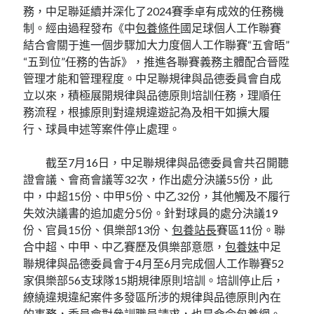
務，中足聯延續并深化了2024賽季卓有成效的任務機
制。經由過程發布《中
包養條件
國足球個人工作聯賽
結合會關于進一個步驟加大力度個人工作聯賽“五會晤”
“五到位”任務的告訴》，推進各聯賽義務主體配合晉陞
管理才能和管理程度。中足聯規律與品德委員會自成
立以來，積極展開規律與品德原則培訓任務，理順任
務流程，根據原則對違規違遊記為及相干如擴大履
行、球員申述等案件停止處理。
截至7月16日，中足聯規律與品德委員會共召開聽
證會議、會商會議等32次，作出處分決議55份，此
中，中超15份、中甲5份、中乙32份，其他觸及不履行
失效決議書的追加處分5份。針對球員的處分決議19
份、官員15份、俱樂部13份、
包養站長
賽區11份。聯
合中超、中甲、中乙賽歷及俱樂部意愿，
包養妹
中足
聯規律與品德委員會于4月至6月完成個人工作聯賽52
家俱樂部56支球隊15期規律原則培訓。培訓停止后，
繚繞違規違紀案件多發區所涉的規律與品德原則內在
的事務，委員會對參訓職員請求，也是命令
包養網
。