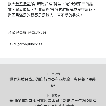
擴大
包養情婦
”向“精緻管理”轉型，從“比賽東西的品
質、貿易價值、社會義務”等分歧維度構成良性輪迴，
辦國民滿足的聯賽是足球人一直不變的尋求。
台灣包養網
包養甜心網
TC:sugarpopular900
上一篇文章
世界海拔最高環湖自行車賽在西躲浪卡專包養子縣舉
辦
下一篇文章
永州08靠設計虛擬實境冷水灘：新增泊車位269個 有