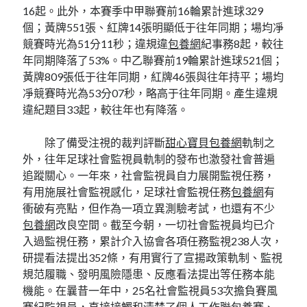
16起。此外，本賽季中甲聯賽前16輪累計進球329
個；黃牌551張、紅牌14張明顯低于往年同期；場均凈
競賽時光為51分11秒；違規違
包養網
紀事務8起，較往
年同期降落了53%。中乙聯賽前19輪累計進球521個；
黃牌809張低于往年同期，紅牌46張與往年持平；場均
凈競賽時光為53分07秒，略高于往年同期。產生違規
違紀題目33起，較往年也有降落。
除了備受注視的裁判評斷
甜心寶貝包養網
軌制之
外，往年足球社會監視員軌制的發布也激發社會普遍
追蹤關心。一年來，社會監視員自力展開監視任務，
有用施展社會監視感化，足球社會監視任務
包養網
有
衝破有亮點，但作為一項立異測驗考試，也還有不少
包養網
改良空間。截至今朝，一切社會監視員均已介
入過監視任務，累計介入協會各項任務監視238人次，
研提看法提出352條，有用實行了宣揚政策軌制、監視
規范履職、發明風險隱患、反應看法提出等任務本能
機能。在曩昔一年中，25名社會監視員53次擔負賽風
賽紀監視員，直接接觸和清楚了個人工作聯
包養
賽、