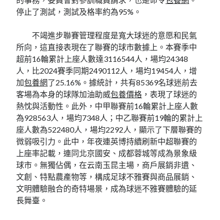
停止了測試，測試及格率約為95%。
不竭進步聯賽管理程度是寬大球迷的意愿和民氣
所向，這直接表現在了聯賽的球市數據上。本賽季中
超前16輪累計上座人數達3116544人，場均24348
人，比2024賽季同期2490112人，場均19454人，增
加
包養網
了25.16%。據統計，共有85369名球迷前去
客場為本身的球隊加油助威
包養價格
，表現了球迷的
熱忱與活動性。此外，中甲聯賽前16輪累計上座人數
為928563人，場均7348人；中乙聯賽前19輪的累計上
座人數為522480人，場均2292人，顯示了下層聯賽的
微弱吸引力。此中，年夜連英博持續刷新中超聯賽的
上座率記載，連同北京國安、成都蓉城等成為景象級
球市。無獨佔偶，在云南玉昆主場，商戶展銷非遺、
文創、特點農產物等，構成足球不雅賽與商品展銷、
文明體驗融合的奇特場景，成為球迷不雅賽體驗的延
長舞臺。