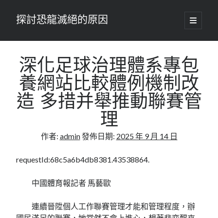
探討恐龍滅絕的原因
開
啟
主
要
選
單
深化足球治理體系專包
養網站比較體例機制改
造 多措并舉推動聯賽管
理
作者:
admin
發佈日期:
2025 年 9 月 14 日
requestId:68c5a6b4db8381.43538864.
中國體育報記者 馬藝歐
連續晉陞個人工作聯賽管理才能和管理程度，辦
國民滿足的聯賽，她當然不會上進心，想著裴奕醒來