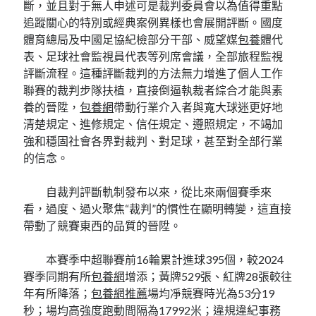
斷，並且對于無人申述可是裁判委員會以為值得重點
追蹤關心的特別或經典案例異樣也會展開評斷。國度
體育總局及中國足協紀檢部分干部、威望媒
包養
體代
表、足球社會監視員代表等列席會議，全部旅程監視
評斷流程。這種評斷裁判的方法無力增進了個人工作
聯賽的裁判步隊扶植，直接倒逼執裁者綜合才能與素
養的晉陞，
包養網
帶動行業介入者與寬大球迷更好地
清楚規定、進修規定、信任規定、遵照規定，不竭加
強和穩固社會各界對裁判、對足球，甚至對全部行業
的信念。
自裁判評斷軌制發布以來，從比來兩個賽季來
看，過度、過火聚焦“裁判”的慣性在顯明轉變，這直接
帶動了競賽東西的品質的晉陞。
本賽季中超聯賽前16輪累計進球395個，較2024
賽季同期有所
包養網
增添；黃牌529張、紅牌28張較往
年有所降落；
包養網推薦
場均凈競賽時光為53分19
秒；場均高強度跑動間隔為17992米；違規違紀事務