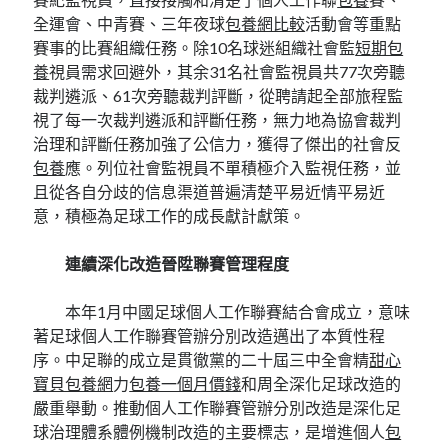
全運會、中青賽、三年夜球
包養網比較
活動會等重點
賽事的比賽組織任務。除10名球迷組織社會監
短期包
養
視員需求回避外，其余31名社會監視員共77次旁聽
裁判遴派、61次旁聽裁判評斷，從聘請起全部旅程監
視了每一次裁判遴派和評斷任務，無力地為協會裁判
治理和評斷任務加強了公信力，獲得了傑出的社會反
包養
應。列位社會監視員不單積極介入監視任務，並
且從各自分歧的信息渠道普遍清楚平易近情平易近
意，積極為足球工作的成長獻計獻策。
連續深化改造晉陞聯賽管理程度
本年1月中國足球個人工作聯賽結合會成立，意味
著足球個人工作聯賽管辦分別改造邁出了本質性程
序。中足聯的成立是貫徹黨的二十屆三中全會精
甜心
寶貝包養網
力
包養一個月價錢
和周全深化足球改造的
嚴重舉動。推動個人工作聯賽管辦分別改造是深化足
球治理體系體例機制改造的主要標志，是增進個人
包