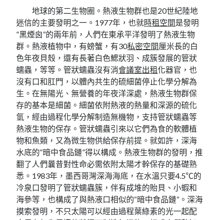
地球的第二生物圈。熱液生物群也是20世紀陸地
迷信的主要發明之一。1977年，也就
時租空間
是發明
“黑煙囪”的兩年前，人們在東承平洋發明了熱液生物
群。熱液植物中，有螃蟹，有30
私密空間
厘米長的白
色年夜貝殼，還有長著白色鰓狀羽、成簇發展的管狀
蠕蟲，等等。管狀蠕蟲沒有消
會議室出租
化器官，也
沒有口和肛門，以體內共生的硫細菌停止化學分解為
生。在無陽光、無營養的年夜洋深處，熱液生物群保
存的基本是細菌。細菌依附熱液的熱量和深源的硫化
氫，經由過程化學分解制造無機物，支持管狀蠕蟲等
熱液生物的保存。管狀蠕蟲引來以它們為食的軟體植
物和魚類，又為微生物供給保存前提。就如許，深海
水底的“暗中食品鏈”得以構成。熱液生物群的發明，推
翻了人們曩昔對性命必需依附太陽才幹保存的基礎熟
悉。1983年，墨西哥灣深海海底，在水溫只要4.5℃的
冷泉口發明了管狀蠕蟲簇，伴有成堆的貽貝、小蝦和
海參等，也構成了與熱液口相似的“暗中食品鏈”。深海
摸索發明，不只太陽可以經由過程葉綠素的光一起配