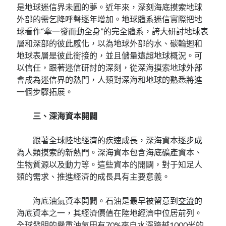
是地球迷信界未圓的夢。近年來，深刻海底摸索地球
外部的需乞降呼聲逐年增加。地球體系迷信實際把地
球看作“牽一發而動全身”的完全體系，誇大研討地球表
層和深部的彼此感化，以為地球外部的水、碳輪迴和
地球表層是彼此銜接的，並且儲量遠超地球概況。可
以信任，跟著迷信研討的深刻，從深海摸索地球外部
會成為迷信界的熱門，人類對深海和地球的熟悉將進
一個步驟拓展。
三、深海資本開闢
跟著全球陸地經濟的疾速成長，深海資本逐步成
為人類摸索的新熱門。深海資本包含海底礦產資本、
生物質源以及動力等。這些資本的開闢，對于知足人
類的需求、推進經濟的成長具有主要意義。
海底油氣資本開闢。石油是最早被留意到
交流
的
海底資本之一，其經濟價值在陸地經濟中位居前列。
全球發明的嚴重油氣田有70%來自水深跨越1000米的