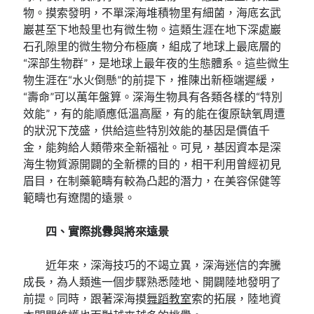
物。摸索發明，不單深海堆積物里有細菌，海底玄武
巖甚至下地殼里也有微生物。這類生涯在地下深處巖
石孔隙里的微生物分布極廣，組成了地球上最底層的
“深部生物群”，是地球上最年夜的生態體系。這些微生
物生涯在“水火倒懸”的前提下，推陳出新極端遲緩，
“壽命”可以萬年盤算。深海生物具有各類各樣的“特別
效能”，有的能順應低溫高壓，有的能在復原缺氧周遭
的狀況下茂盛，供給這些特別效能的基因是價值千
金，能夠給人類帶來全新福祉。可見，基因資本是深
海生物質源開闢的全新標的目的，相干利用曾經初見
眉目，在制藥範疇有較為凸起的潛力，在美容保健等
範疇也有遼闊的遠景。
四、實際挑釁與將來遠景
近年來，深海技巧的不竭立異，深海迷信的奔騰
成長，為人類進一個步驟熟悉陸地、開闢陸地發明了
前提。同時，跟著深海摸
舞蹈教室
索的拓展，陸地資