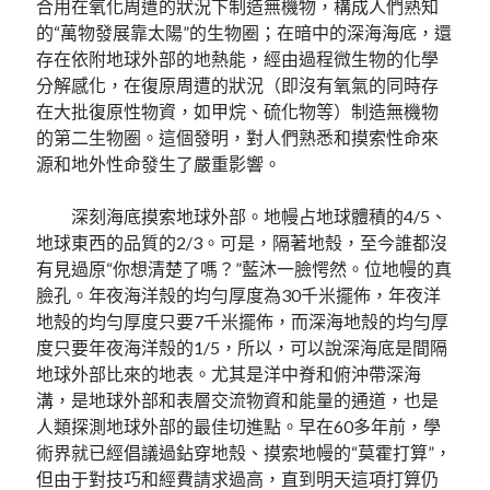
合用在氧化周遭的狀況下制造無機物，構成人們熟知
的“萬物發展靠太陽”的生物圈；在暗中的深海海底，還
存在依附地球外部的地熱能，經由過程微生物的化學
分解感化，在復原周遭的狀況（即沒有氧氣的同時存
在大批復原性物資，如甲烷、硫化物等）制造無機物
的第二生物圈。這個發明，對人們熟悉和摸索性命來
源和地外性命發生了嚴重影響。
深刻海底摸索地球外部。地幔占地球體積的4/5、
地球東西的品質的2/3。可是，隔著地殼，至今誰都沒
有見過原“你想清楚了嗎？”藍沐一臉愕然。位地幔的真
臉孔。年夜海洋殼的均勻厚度為30千米擺佈，年夜洋
地殼的均勻厚度只要7千米擺佈，而深海地殼的均勻厚
度只要年夜海洋殼的1/5，所以，可以說深海底是間隔
地球外部比來的地表。尤其是洋中脊和俯沖帶深海
溝，是地球外部和表層交流物資和能量的通道，也是
人類探測地球外部的最佳切進點。早在60多年前，學
術界就已經倡議過鉆穿地殼、摸索地幔的“莫霍打算”，
但由于對技巧和經費請求過高，直到明天這項打算仍