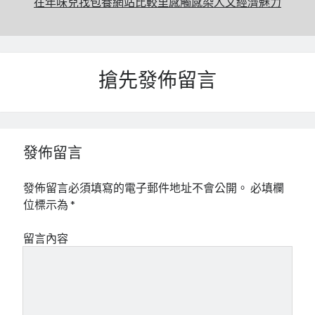
在年味兒找包養網站比較里感觸感染人文經濟魅力
搶先發佈留言
發佈留言
發佈留言必須填寫的電子郵件地址不會公開。
必填欄
位標示為
*
留言內容