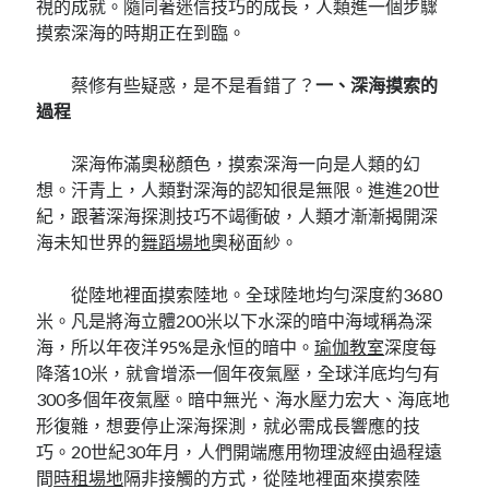
視的成就。隨同著迷信技巧的成長，人類進一個步驟
摸索深海的時期正在到臨。
蔡修有些疑惑，是不是看錯了？
一、深海摸索的
過程
深海佈滿奧秘顏色，摸索深海一向是人類的幻
想。汗青上，人類對深海的認知很是無限。進進20世
紀，跟著深海探測技巧不竭衝破，人類才漸漸揭開深
海未知世界的
舞蹈場地
奧秘面紗。
從陸地裡面摸索陸地。全球陸地均勻深度約3680
米。凡是將海立體200米以下水深的暗中海域稱為深
海，所以年夜洋95%是永恒的暗中。
瑜伽教室
深度每
降落10米，就會增添一個年夜氣壓，全球洋底均勻有
300多個年夜氣壓。暗中無光、海水壓力宏大、海底地
形復雜，想要停止深海探測，就必需成長響應的技
巧。20世紀30年月，人們開端應用物理波經由過程遠
間
時租場地
隔非接觸的方式，從陸地裡面來摸索陸