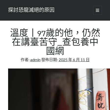
探討恐龍滅絕的原因
開
啟
主
要
選
單
溫度丨97歲的他，仍然
在講臺苦守_查包養中
國網
作者:
admin
發佈日期:
2025 年 6 月 11 日