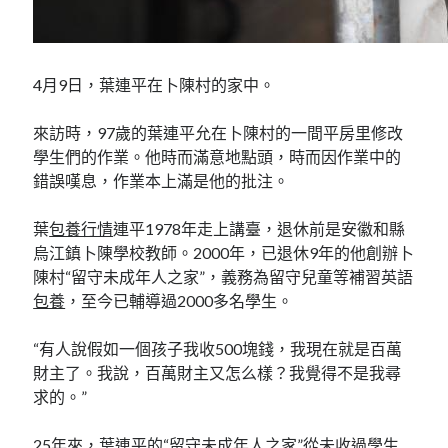
4月9日，葉連平在卜陳村的家中。
來訪時，97歲的葉連平允在卜陳村的一間平房里修改
學生們的作業。他時而滿意地點頭，時而因作業中的
錯誤嘆息，作業本上滿是他的批注。
葉
包養行情
連平1978年走上講臺，退休前是安徽和縣
烏江鎮卜陳學校教師。2000年，已退休9年的他創辦卜
陳村“留守未成年人之家”，義務為留守兒童等補習英語
包養
，至今已輔導過2000多名學生。
“有人說假如一個孩子我收500塊錢，我現在就是百萬
財主了。我說，百萬財主又怎么樣？我覺得不是我尋
求的。”
25年來，葉連平的“留守未成年人之家”從未收過學生