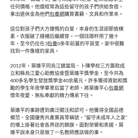
任何價格。他還經常為這些留守的孩子們供給食宿，
拿出退休金為他們
包養網
購買書籍、文具和作業本。
這位對孩子們大方慷慨的白叟，本身的生涯卻節儉樸
素。衣服破了縫補后繼續穿，一個琺瑯杯用了幾十
年，至今仍住在3
包養
0多年前蓋的平房里，家中很難
找到一件像樣的家具。
2012年，葉連平同烏江鎮當局、卜陳學校三方籌款成
立和縣烏江愛心助教協會暨葉連平獎學金，至今共為
400多名學生發放獎學金40余萬元。許多獲得資助和獎
勵的學生年夜學畢業后當了老師，將葉連平心
包養網
懷年夜愛、無私奉獻的精力傳承下往。
葉連平的事跡遭到廣泛關注和認可。他獲得全國品德
模范、全國優秀共產黨員等稱號，“留守未成年人之家”
的墻上掛著社會各界送的錦旗。面對榮譽和表揚，葉
連平說本身只是做了一名教師應該做的事。