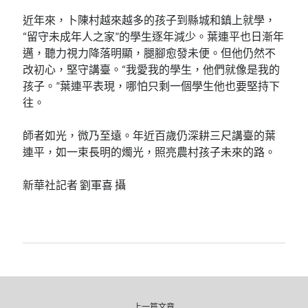
近年來，卜陳村越來越多的孩子到縣城和鎮上就學，
“留守未成年人之家”的學生逐年減少。葉連平也日漸年
邁，聽力視力降落明顯，腿腳愈發未便。但他仍然不
改初心，堅守講臺。“我愛我的學生，他們就像是我的
孩子。”葉連平表現，哪怕只剩一個學生他也要堅持下
往。
師者如光，微乃至遠。年近百歲仍深耕三尺講臺的葉
連平，如一束長明的燭光，照亮農村孩子未來的路。
新華社記者 劉軍喜 攝
上一篇文章