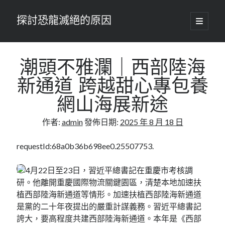
探討恐龍滅絕的原因
開
啟
主
要
選
單
潮頭不雅瀾｜西部陸海
新通道 跨越甜心專包養
網山海展新途
作者:
admin
發佈日期:
2025 年 8 月 18 日
requestId:68a0b36b698ee0.25507753.
4月22日至23日，習近平總書記在重慶市考核調
研。他離開重慶國際物流關鍵園區，清楚本地加速扶
植西部陸海新通道等情形。加速扶植西部陸海新通道
是黨的二十年夜提出的嚴重計謀義務。習近平總書記
誇大，要高程度共建西部陸海新通道。本年是《西部