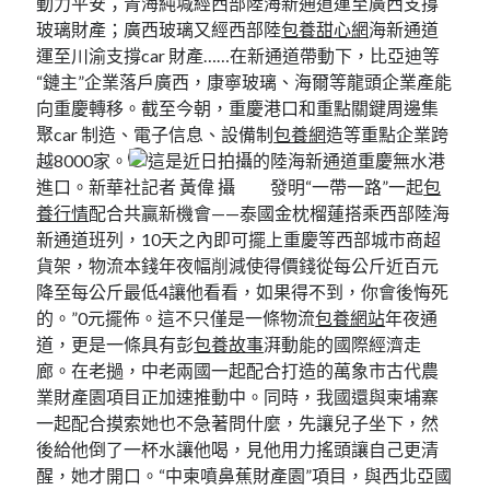
動力平安；青海純堿經西部陸海新通道運至廣西支撐
玻璃財產；廣西玻璃又經西部陸
包養甜心網
海新通道
運至川渝支撐car 財產……在新通道帶動下，比亞迪等
“鏈主”企業落戶廣西，康寧玻璃、海爾等龍頭企業產能
向重慶轉移。截至今朝，重慶港口和重點關鍵周邊集
聚car 制造、電子信息、設備制
包養網
造等重點企業跨
越8000家。
這是近日拍攝的陸海新通道重慶無水港
進口。新華社記者 黃偉 攝 發明“一帶一路”一起
包
養行情
配合共贏新機會——泰國金枕榴蓮搭乘西部陸海
新通道班列，10天之內即可擺上重慶等西部城市商超
貨架，物流本錢年夜幅削減使得價錢從每公斤近百元
降至每公斤最低4讓他看看，如果得不到，你會後悔死
的。”0元擺佈。這不只僅是一條物流
包養網站
年夜通
道，更是一條具有彭
包養故事
湃動能的國際經濟走
廊。在老撾，中老兩國一起配合打造的萬象市古代農
業財產園項目正加速推動中。同時，我國還與柬埔寨
一起配合摸索她也不急著問什麼，先讓兒子坐下，然
後給他倒了一杯水讓他喝，見他用力搖頭讓自己更清
醒，她才開口。“中柬噴鼻蕉財產園”項目，與西北亞國