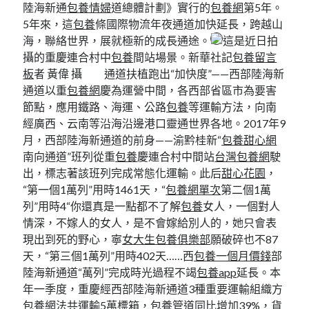
陸海新通
包養情婦
道總體計劃》實行的
包養網
第5年。
5年來，這
包養
條國際物流年夜通道加快延長，跨越山
海，聯絡世界，展就極新的成長通途。
這是近日拍
攝的重慶連合村中
包養
間站場景。新華社記
包養留言
板
者 黃偉 攝 通道扶植跑出“加快度”——西部陸海新
通道以重
包養網
慶為運營中間，各西部省區市為要害
節點，應用鐵路、海運、公路
包養
等運輸方法，向南
經廣西、云南等沿海沿邊港口靈通世界各地。2017年9
月，西部陸海新通道的前身——渝黔桂新“
包養甜心網
南向通道”班列從重
包養
慶連合村中間站
台灣包養網
駛
出，標志著該班列完成常態化運輸。此后
甜心花園
，
“第一個1萬列”用時1461天，“
包養網單次
第二個1萬
列”用時4“你還真是一點都不了解
包養
女人，一個對人
情深，不嫁人的女人，是不會嫁給別人的，她只會表
現出到死的野心，寧
女大生包養俱樂部
願破碎也不87
天，“第三個1萬列”用時402天……西
包養一個月價錢
部
陸海新通道“萬列”完成時光過程不竭
包養app
延長。本
年一季度，重慶經西部陸海新通道3種重要運輸組織方
包養網
法共運輸5萬標箱，
包養管道
同比增加39%，貨