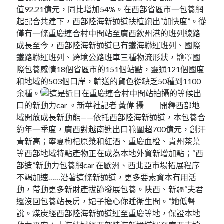
值92.21億元，同比增加54%。在西部省區市一
包養網
起配合共建下，西部陸海新通道扶植跑出“加快度”。從
僅有一條重慶連合村中間站至廣西欽州港的班列線路
成長至今，西部陸海新通道已有鐵海聯運班列、國際
鐵路聯運班列、跨境公路班車三種物流形狀，籠罩國
際
包養感情
18個省區市的151個站點，靈通121個國度
和地域的503個口岸，輸送的貨色從缺乏50種到1100
余種。
這是近日在重慶連合村中間站拍攝的等候出
口的新動力car 。新華社記者 黃偉 攝 開釋西部地
域開放成長新動能——依托西部陸海新通道，本
包養合
約
年一季度，廣西對越南進出口範圍超700億元，創汗
青新高；寧夏枸杞原漿和紅酒、重慶血橙、貴州茶葉
等西部地域特點產物正在成為本地外貿新增加點；“西
部造”新動力
包養網
car 在歐洲、西北亞市場拓展程序
不竭加速……沿著這條新通道，更多要素資本有用活
動，帶動更多新財產拔節發展
包養
。陜西、新疆“夫君
還沒回
包養站長
房，妃子擔心你睡衛生間。”她低聲
說。煤炭經西部陸海新通道運至重慶等地，保證本地