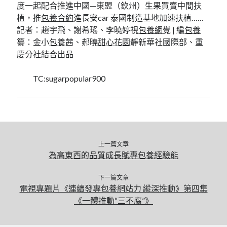
度一起配合推進中國—東盟（欽州）生果買賣中間扶
植，推
包養合約
進長安car 泰國制造基地加速扶植……
記者：趙宇飛、謝希瑤、李曉婷視
包養網
覺 | 編
包養
纂：金小
包養
茜、郝曉
甜心花園
靜新華社國際部、重
慶分社結合出品
TC:sugarpopular900
上一篇文章
為高東西的品質成長賦專包養經驗能
下一篇文章
電視專題片《連續發專包養網站力 縱深推動》第四集
《一體推動“三不腐”》