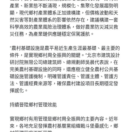
產業、新業態不斷涌現，規模化、集聚化發展趨勢明
顯，現代鄉村產業體系正加速構建，但價格波動和天
然災害等對產業體系的影響依然存在，建議構建一套
科學高效的農業風險治理體系，做好農業防災減災救
災任務，為產業鏈供應鏈穩定保駕護航。
“農村基礎設施是農平易近生產生涯最基礎、最主要的
條件，是實現鄉村周全振興的關鍵。”北京市建筑設計
研討院無限公司總建筑師、總規劃師吳晨代表說，在
完美農村基礎設施的同時，還應樹立健全農村公共基
礎設施管護機制，明確管護責任、管護主體、管護方
法、管護經費來源等，確保農村建設項目長期穩定發
揮感化。
持續晉陞鄉村管理效能
實現鄉村有用管理是鄉村周全振興的主要內容。近年
來，各地充足發揮農村基層黨組織戰斗堡壘感化，鄉