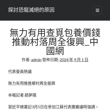
探討恐龍滅絕的原因
開
啟
主
要
選
單
無力有用查覓包養價錢
推動村落周全復興_中
國網
作者:
admin
發佈日期:
2024 年 9 月 1 日
代表委員熱議
無力有用推進鄉村周全振興
本報記者 趙夢陽
習近平總書記3月5日在參加江蘇代表團審議時強調，