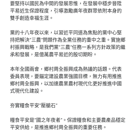
要堅持以國民為中間的發展思惟，在發展中穩步晉陞
平易近生保證程度，引導激勵廣年夜群眾依附本身的
雙手創造幸福生涯。
黨的十八年夜以來，以習近平同道為焦點的黨中心堅
持把解決“三農”問題作為全黨任務的重中之重。實施鄉
村振興戰略，是我們黨“三農”任務一系列方針政策的繼
承和發展，是億萬農平易近的殷切期盼。
本年全國兩會，鄉村周全振興成為熱議的話題。代表
委員表現，要錨定建設農業強國目標，無力有用推進
鄉村周全振興，以加速農業農村現代化更好推進中國
式現代化建設。
夯實糧食平安“壓艙石”
糧食平安是“國之年夜者”。保證糧食和主要農產品穩定
平安供給，是推進鄉村周全振興的重要任務。