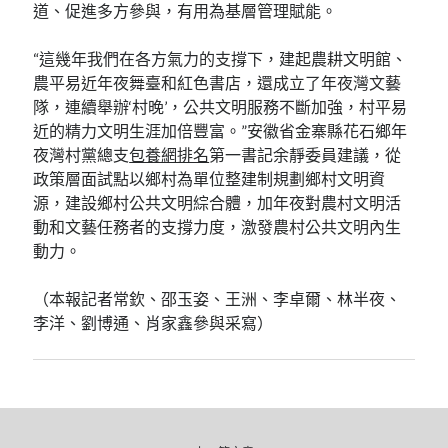
道、促進多方參與，有用為基層管理賦能。
“這幾年我們在各方氣力的支撐下，建起農耕文明館、
農平易近年夜舞臺和紅色書店，還成立了年夜灣文藝
隊，連續舉辦‘村晚’，公共文明服務不斷加強，村平易
近的精力文明生涯加倍豐富。”安徽省金寨縣花石鄉年
夜灣村黨總支
包養網排名
第一書記余靜委員建議，從
政策層面試點以鄉村為單位整建制規劃鄉村文明資
源，建設鄉村公共文明綜合體，加年夜對農村文明活
動和文藝任務者的支撐力度，激發農村公共文明內生
動力。
（本報記者常欽、邵玉姿、王洲、李卓爾、林半夜、
李洋、劉博通、肖家鑫參與采寫）