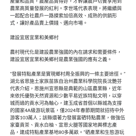
產量和品質，農產品賣得好，才幹讓農戶切實享用到
農業高質量發展的紅利。李世瑤代表表現，將繼續與
一起配合社農戶一路摸索加倍高效、成熟的供銷形
式，讓好產品賣上價錢、邁向市場。
建設宜居宜業和美鄉村
農村現代化是建設農業強國的內在請求和需要條件，
建設宜居宜業和美鄉村是農業強國的應有之義。
“發展特點產業是實現鄉村周全振興的一條主要途徑。”
湖北省恩施土家族苗族自治州農業科學院院長沈艷芬
代表介紹，恩施州宣恩縣是典範的山區農業縣，近年
來依托優勢天然資源和少數平易近族特點文明，以穿
城而過的貢水河為軸心，建玉成省首個以縣城為支撐
的國家4A級游玩景區，僅2024年春節期間就招待中外
游客103萬人；該縣還著力發展富硒特點農業，做強伍
家臺貢茶、貢水白柚、宣恩火腿等國家地輿標志產
品，建成特點產業基地80多萬畝。“硒產業和生態游玩