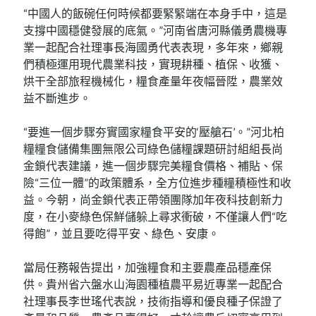
“中國人的飯碗任何時候都要緊緊端在本身手中，這是
支撐中國穩健發展的底氣。”河南省唐河縣儀勇農機專
業一起配合社理事長海國勇代表表現，多年來，鄉親
們積極運用現代農業科技，實現耕種、植保、收獲、
烘干全部旅程機械化，糧食產量年夜幅晉陞，農業效
益不斷進步。
“要進一個步驟夯實國家糧食平安的‘壓艙石’。”河北柏
糧糧食儲備集團無限公司綠色儲糧課題研討組組長尚
金鎖代表建議，進一個步驟完美糧食價格、補貼、保
險“三位一體”的政策體系，全方位進步種糧積極性和收
益。今朝，尚金鎖代表正帶領團隊加年夜科技創新力
度，在小麥綠色保鮮儲躲上尋求衝破，不僅讓人們“吃
得飽”，並且要吃得平安、綠色、安康。
當局任務報告提出，加強糧食和主要農產品穩產保
供。貴州省六盤水山海園種植農平易近專業一起配合
社理事長李世瑤代表說，技術指導和優良種子保證了