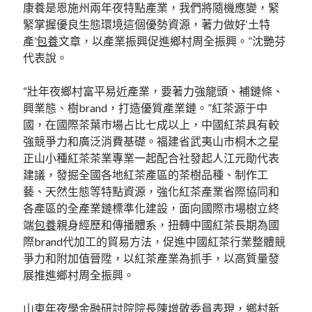
康養是恩施州兩年夜特點產業，我們將隨機應變，緊
緊掌握優良生態環境這個優勢資源，著力做好‘土特
產’
包養
文章，以產業振興促進鄉村周全振興。”沈艷芬
代表說。
“壯年夜鄉村富平易近產業，要著力強龍頭、補鏈條、
興業態、樹brand，打造優質產業鏈。”紅茶源于中
國，在國際茶葉市場占比七成以上，中國紅茶具有較
強競爭力和廣泛消費基礎。福建省武夷山市桐木之星
正山小種紅茶茶業專業一起配合社發起人江元勛代表
建議，發掘全國各地紅茶產區的茶樹品種、制作工
藝、天然生態等特點資源，強化紅茶產業省際協同和
各產區的全產業鏈標準化建設，面向國際市場樹立終
端
包養
親身經歷和傳播體系，扭轉中國紅茶長期為國
際brand代加工的貿易方法，促進中國紅茶行業整體競
爭力和附加值晉陞，以紅茶產業為抓手，以高質量發
展推進鄉村周全振興。
山東年夜學金融研討院院長陳增敬委員表現，鄉村新