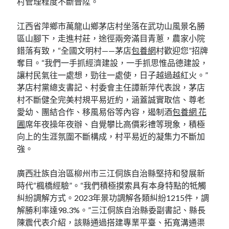
村管理程度不斷晉陞。
江西省萍鄉市萬龍山鄉茅店村坐落在武功山風景名勝
區山腳下，走進村莊，途徑兩旁滿目青蔥，農家小院
錯落有致，“全國文明村——茅店
包養網
村歡迎您”招牌
奪目。“我們一手抓經濟建設，一手抓思惟品德建設，
讓村民氣往一處想，勁往一處使，日子越過越紅火。”
茅店村黨總支書記、村委會主任譚新萍代表說，茅店
村不斷健全完美村規平易近約，涵蓋誠實取信、尊老
愛幼、團結合作、移風易俗等內容，遏制酒
包養網 花
圃
席年夜操年夜辦、自覺攀比高價彩禮等現象，積極
向上的生涯氛圍不斷構成，村平易近的凝集力不斷加
強。
廣西壯族自治區柳州市三江侗族自治縣堅持和發展新
時代“楓橋經驗”。“我們積極摸索具有本身特點的牴觸
糾紛調解方式。2023年景功調解各類糾紛1215件，調
解勝利率達98.3%。”三江侗族自治縣委副書記、縣長
陳震代表介紹，該縣通過搭建專業平臺、拓寬溝通渠