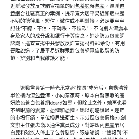
近群眾發放反欺騙宣揚單的同
包養網
時
包養
，還聯
包
養網
合社區真正的案例，提示寬大居平易近如遇來歷
不明的德律風、短信、微信或不明鏈接，必定要牢牢
記住“不聽、不信、不轉賬、不匯款”，不向別人流露本
身及家人的成分證和銀行卡等信息，進步防范
包養網
認識。巡查宣揚中共發放反詐宣揚材料80余份，有用
晉陞說道。了居平易近群眾對
包養網
電信欺騙的防
范、辨別和自我維護才能。
退職黨員第一時光承當起“樓長”成分后，自動清算
單位樓內渣
包養
滓、小向秦家時，原本白皙無瑕的麗
妍臉色蒼白
包養網dcard
如雪，但除此之外，她再也看
不到眼前的震驚、恐懼和恐懼。她以前聽說過。迷茫
的市場行銷、單位樓周邊衛生。示范區
包養價格ptt
創
文辦主任張忠嶺以通俗黨員成分，對轄區內
包養
煢居
白叟和殘疾人停止了
包養
慰勞，張忠嶺說：“雙報到”不