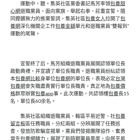
運動中，聽。集英社區黨委書記馬芳率領
包養甜
心網
退職黨員，面向黨旗、舉起右拳、莊重宣誓。隨
同鏗鏘無力的進黨誓詞，集英社區
包養女人
拉開了
包
養網
深化機關企工作
包養金額
單元和退職黨員“雙報到”
運動的尾聲。
宣誓終了后，馬芳組織退職黨員展開認領單位長
啟動典禮，并宣讀了單位長職責。退職黨員紛紜認領
本
包養網比較
身單位
包養網
的單位長，表現必定
台灣
包養網
會失職盡責實行單位長職責，真正地為
包養價
格
群眾辦實
包養app
事。此次運動，共認領樓
包養
長15
名、單位長60余名。
集英社區組織退職黨員、轄區平易近警、社
包養
留言板
區任務職員，分紅兩組，分辨展開了任務巡
查，發放防欺騙宣揚單。黨員們發揚團隊協作、奮勇
當先
包養網
精力，展現了新時期黨員風度，向居平易