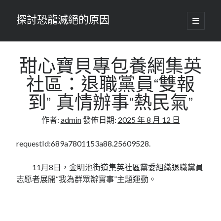
探討恐龍滅絕的原因
開
啟
主
要
選
單
甜心寶貝專包養網集英
社區：退職黨員“雙報
到” 真情辦事“熱民氣”
作者:
admin
發佈日期:
2025 年 8 月 12 日
requestId:689a7801153a88.25609528.
11月8日，金明池街道集英社區黨委組織退職黨員
志愿者展開“我為群眾辦實事”主題運動。