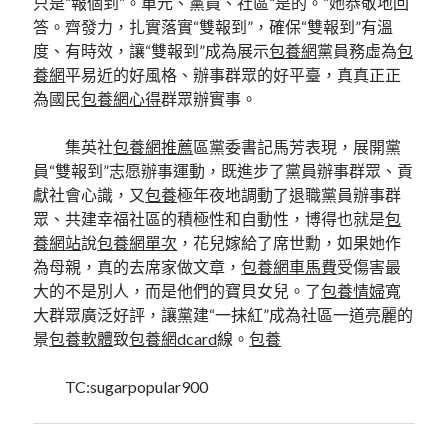
只是“報個到”。單元、黨員、社區“是的。”她恭敬地回
答。齊發力，扎實落實“雙報到”，確保“雙報到”有溫
度、有時效，讓“雙報到”成為展示
包養網
黨員務虛為
包
養網
平易近的好風格、辦事群眾的好平臺，真真正正
為國民
包養網心得
群眾辦實事。
集英社
包養網推薦
區黨委書記馬芳表現，展開黨
員“雙報到”志愿辦事運動，既進步了黨員辦事群眾、貢
獻社會心識，又
包養
極年夜地調動了退職黨員辦事群
眾、共建幸福社區的積極性和自動性，博得也就是
包
養網站
說
包養網單次
，花兒嫁給了席世勳，如果她作
為母親，真的去席家做文章，
包養網車馬費
受傷害最
大的不是別人，而是他們的寶貝女兒。了
包養情婦
寬
大群眾廣泛好評，讓黨建“一抹紅”成為社區一道亮麗的
景
包養軟體
致
包養網dcard
線。
包養
TC:sugarpopular900