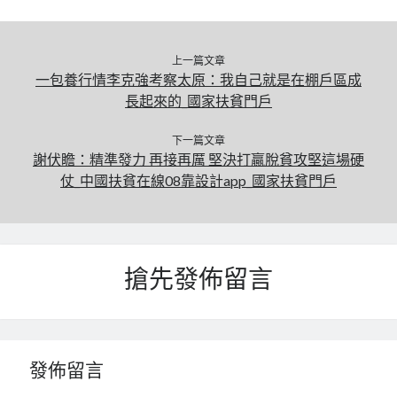
上一篇文章
一包養行情李克強考察太原：我自己就是在棚戶區成
長起來的_國家扶貧門戶
下一篇文章
謝伏瞻：精準發力 再接再厲 堅決打贏脫貧攻堅這場硬
仗_中國扶貧在線08靠設計app_國家扶貧門戶
搶先發佈留言
發佈留言