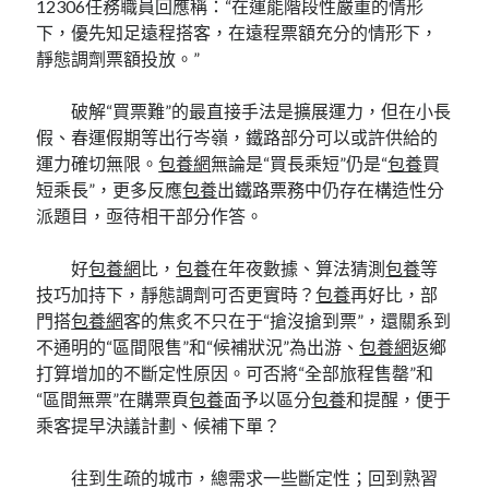
12306任務職員回應稱：“在運能階段性嚴重的情形
下，優先知足遠程搭客，在遠程票額充分的情形下，
靜態調劑票額投放。”
破解“買票難”的最直接手法是擴展運力，但在小長
假、春運假期等出行岑嶺，鐵路部分可以或許供給的
運力確切無限。
包養網
無論是“買長乘短”仍是“
包養
買
短乘長”，更多反應
包養
出鐵路票務中仍存在構造性分
派題目，亟待相干部分作答。
好
包養網
比，
包養
在年夜數據、算法猜測
包養
等
技巧加持下，靜態調劑可否更實時？
包養
再好比，部
門搭
包養網
客的焦炙不只在于“搶沒搶到票”，還關系到
不通明的“區間限售”和“候補狀況”為出游、
包養網
返鄉
打算增加的不斷定性原因。可否將“全部旅程售罄”和
“區間無票”在購票頁
包養
面予以區分
包養
和提醒，便于
乘客提早決議計劃、候補下單？
往到生疏的城市，總需求一些斷定性；回到熟習