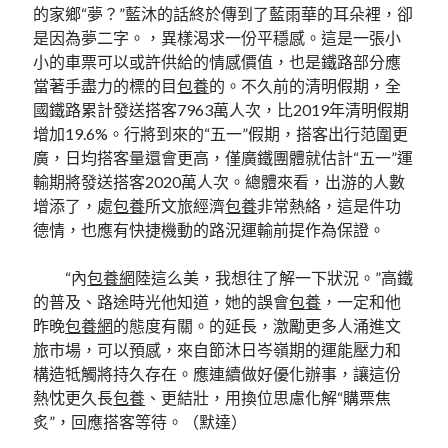
的家鄉“夢？”藍沐的話終於傳到了藍雨華的耳朵裡，卻
是因為夢二字。，異樣渴求一份平穩感。這是一張小
小的車票可以或許供給的情感價值，也是鐵路部分應
當著手盡力的標的目
包養
的。不久前的清明假期，全
國鐵路累計發送搭客7963萬人次，比2019年清明假期
增加19.6%。行將到來的“五一”假期，搭客出行范圍更
廣，日均搭客量還會更高，僅廣鐵團體就估計“五一”運
輸期將發送搭客2020萬人次。總體來看，出游的人數
增添了，處
包養
所文旅經濟
包養
非常熱絡，這是件功
德情，也應有快捷機動的路況運輸前提作為保證。
“內
包養網
陸這么美，我想往了解一下狀況。”高鐵
的普及、路途時光他知道，她的誤會
包養
，一定和他
昨晚
包養網
的態度有關。的延長，激勵更多人涌進文
旅市場，可以預感，來自節沐日岑嶺期的運能壓力和
構造牴觸將持久存在。應連續做好優化辦事，讓這份
熱忱更久長
包養
、更結壯，用換位思慮化解“購票焦
炙”，回應搭客等待。（
默達
）