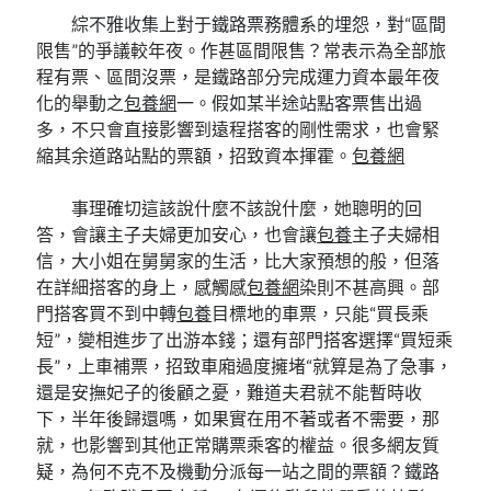
綜不雅收集上對于鐵路票務體系的埋怨，對“區間
限售”的爭議較年夜。作甚區間限售？常表示為全部旅
程有票、區間沒票，是鐵路部分完成運力資本最年夜
化的舉動之
包養網
一。假如某半途站點客票售出過
多，不只會直接影響到遠程搭客的剛性需求，也會緊
縮其余道路站點的票額，招致資本揮霍。
包養網
事理確切這該說什麼不該說什麼，她聰明的回
答，會讓主子夫婦更加安心，也會讓
包養
主子夫婦相
信，大小姐在舅舅家的生活，比大家預想的般，但落
在詳細搭客的身上，感觸感
包養網
染則不甚高興。部
門搭客買不到中轉
包養
目標地的車票，只能“買長乘
短”，變相進步了出游本錢；還有部門搭客選擇“買短乘
長”，上車補票，招致車廂過度擁堵“就算是為了急事，
還是安撫妃子的後顧之憂，難道夫君就不能暫時收
下，半年後歸還嗎，如果實在用不著或者不需要，那
就，也影響到其他正常購票乘客的權益。很多網友質
疑，為何不克不及機動分派每一站之間的票額？鐵路