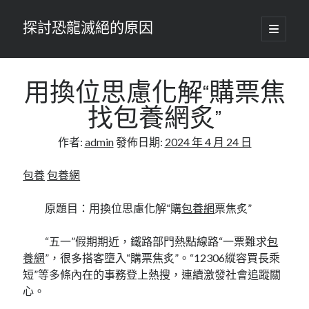
探討恐龍滅絕的原因
開
啟
主
要
選
單
用換位思慮化解“購票焦
找包養網炙”
作者:
admin
發佈日期:
2024 年 4 月 24 日
包養
包養網
原題目：用換位思慮化解“購
包養網
票焦炙”
“五一”假期期近，鐵路部門熱點線路“一票難求
包
養網
”，很多搭客墮入“購票焦炙”。“12306縱容買長乘
短”等多條內在的事務登上熱搜，連續激發社會追蹤關
心。