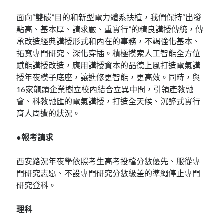
面向“雙碳”目的和新型電力體系扶植，我們保持“出發
點高、基本厚、請求嚴、重實行”的精良講授傳統，傳
承改造經典講授形式和內在的事務，不竭強化基本、
拓寬專門研究、深化穿插。積極摸索人工智能全方位
賦能講授改造，應用講授資本的品德上風打造電氣講
授年夜模子底座，讓進修更智能，更高效。同時，與
16家龍頭企業樹立校內結合立異中間，引領產教融
會、科教融匯的電氣講授，打造全天候、沉醉式實行
育人周遭的狀況。
●報考請求
西安路況年夜學依照考生高考投檔分數優先、服從專
門研究志愿、不設專門研究分數級差的準繩停止專門
研究登科。
理科