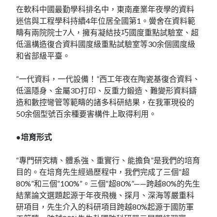
在軟科中國最勤學科排名中，東南產業年夜學的資料
迷信與工程學科持續4年位居全國第1。黌舍在資料範
疇有兩院院士7人，擁有凝結技巧國度重點試驗室、超
低溫構造復合資料國度級重點試驗室等30余個國度級
和省部級平臺。
“一代資料，一代設備！”西工年夜在陶瓷基復合資料、
低溫隱身、金屬3D打印、反重力鍛造、難變形資料鑄
造和數控彎管等範疇的諸多科研結果，在我軍現役的
50余個型號百余種要害構件上取得利用。
●培育形式
“專門研究精、體系強、重實行、能擔負”是我們的培育
目的。在培育先生經過歷程中，我們完成了三個“超
80%”和三個“100%”。三個“超80%”——跨越80%的先生
結業論文選題起源于年夜飛機、探月、深海等嚴重科
研項目，先生介入的科研項目跨越80%起源于國防軍