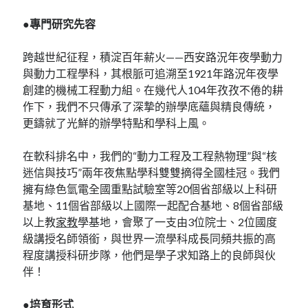
●專門研究先容
跨越世紀征程，積淀百年薪火——西安路況年夜學動力
與動力工程學科，其根脈可追溯至1921年路況年夜學
創建的機械工程動力組。在幾代人104年孜孜不倦的耕
作下，我們不只傳承了深摯的辦學底蘊與精良傳統，
更鑄就了光鮮的辦學特點和學科上風。
在軟科排名中，我們的“動力工程及工程熱物理”與“核
迷信與技巧”兩年夜焦點學科雙雙摘得全國桂冠。我們
擁有綠色氫電全國重點試驗室等20個省部級以上科研
基地、11個省部級以上國際一起配合基地、8個省部級
以上教
家教
學基地，會聚了一支由3位院士、2位國度
級講授名師領銜，與世界一流學科成長同頻共振的高
程度講授科研步隊，他們是學子求知路上的良師與伙
伴！
●培育形式