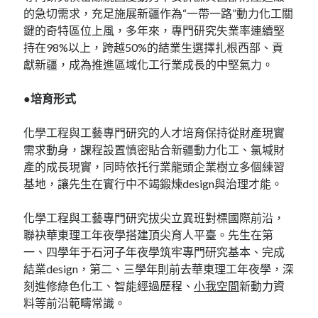
的急切需求，充足施展新疆作為“一帶一路”動力化工關
鍵的奇特區位上風，多年來，專門研究失業率連續堅
持在98%以上，跨越50%的結業生選擇扎根西部、貢
獻新疆，成為推進區域化工行業成長的中堅氣力。
●培育形式
化學工程與工藝專門研究的人才培育保持從財產現實
需求動身，課程設置慎密貼合新疆動力化工、氯堿財
產的成長現實，同時依托行業龍頭企業樹立多個練習
基地，讓先生在實行中不竭鍛煉design與治理才能。
化學工程與工藝專門研究拔尖立異班對標國際前沿，
聯袂華東理工年夜學搭建頂尖育人平臺。先生在第
一、四學年于石河子年夜學筑牢專門研究基本、完成
結業design，第二、三學年則前去華東理工年夜學，深
刻進修綠色化工、智能經過歷程、
小我空間
新動力資
料等前沿範疇常識。