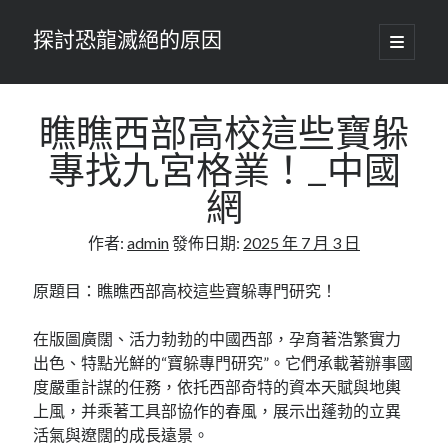
探討恐龍滅絕的原因
開
啟
主
要
選
單
瞧瞧西部高校這些寶躲
專找九宮格業！_中國
網
作者:
admin
發佈日期:
2025 年 7 月 3 日
原題目：瞧瞧西部高校這些寶躲專門研究！
在版圖廣闊、活力勃勃的中國西部，孕育著浩繁實力
出色、特點光鮮的“寶躲專門研究”。它們承載著辦事國
度嚴重計謀的任務，依托西部奇特的資本天賦與地輿
上風，并乘著工具部協作的春風，展示出蓬勃的立異
活氣與遼闊的成長遠景。