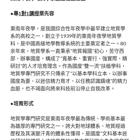
●專
1對1講授
業先容
東南年夜學，是我國綜合性年夜學中最早建立地質學
系的高校之一，創立于1939年的東南年夜學地質學
科，是中國高級地學教導系統的主要奠定者之一。80
余年來，地質學系一直秉承“地質報國”初心，苦守西
部、辦事國度，構成了“寬基本、重實行、強實際、精
研討”的人才培育理念。作為國度“雙一流”扶植學科，
地質學專門研究不只傳承了“以基本學科立本、以辦事
國度為要、以迷信精力育才、以任務認識鑄魂”的精力
血脈，也不竭面向將來科技前沿停止自我改革。
●培育形式
地質學專門研究是東南年夜學最為傳統、學術基本最
為雄厚的專門研究之一，誇大對地球體系、地質經過
歷程及其演變汗青的體系性懂得，是國度“文科基本迷