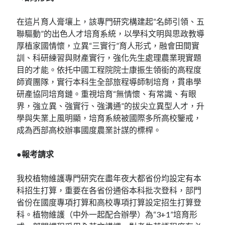
在這片育人膏壤上，該專門研究構建起“名師引領、五
聯驅動”的出色人才培育系統，以學科文明與思政教導
厚植家國情懷，立異“三實行”育人形式，融會田間實
訓、科研練習與財產實行，強化先生處理農業現實題
目的才能。依托中國工程院院士康振生領銜的高程度
師資團隊，實行本科生全部旅程導師制培育，貫串學
研產協同培育鏈。重視培育“無情懷、有常識、有眼
界，強立異、強實行、強溝通”的拔尖立異型人才，升
學與失業上風明顯，培育系統被國際多所高校鑒戒，
成為西部高校辦事國度農業計謀的標桿。
●報考請求
我校植物維護專門研究在盡年夜大都省份均設定有本
科招生打算，重要在各省份通俗本科批次登科，部門
省份在國度專項打算和高校專項打算設定招生打算登
科。植物維護（中外一起配合辦學）為“3+1”培育形