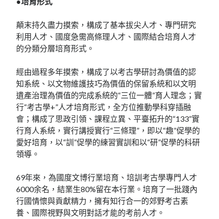
●培育形式
顛末持久盡力摸索，構成了基本拔尖人才、專門研究
利用人才、國度急需高條理人才、國際結合培育人才
的分類分層培育形式。
經由過程多年摸索，構成了以考古學研討為價值的認
知系統、以文物維護技巧為價值的保留系統和以文明
遺產治理為價值的完成系統的“三位一體”育人理念；實
行“考古學+”人才培育形式，全方位推動學科穿插融
會；構成了思政引領、課程立異、平臺拓升的“133”實
行育人系統，實行講授實行“三條理”，即以“趣”促學的
愛好培育，以“訓”促學的練習實訓和以“研”促學的科研
領導。
69年來，為國度文博行業培育、培訓考古學專門人才
6000余名，結業生80%留在本行業。培育了一批踐內
行國情懷與貢獻精力，擁有知行合一的郊野考古素
養、國際視野與文明對話才能的考前人才。