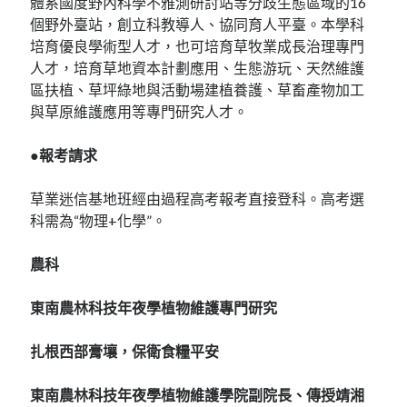
體系國度野內科學不雅測研討站等分歧生態區域的16
個野外臺站，創立科教導人、協同育人平臺。本學科
培育優良學術型人才，也可培育草牧業成長治理專門
人才，培育草地資本計劃應用、生態游玩、天然維護
區扶植、草坪綠地與活動場建植養護、草畜產物加工
與草原維護應用等專門研究人才。
●報考請求
草業迷信基地班經由過程高考報考直接登科。高考選
科需為“物理+化學”。
農科
東南農林科技年夜學植物維護專門研究
扎根西部膏壤，保衛食糧平安
東南農林科技年夜學植物維護學院副院長、傳授靖湘