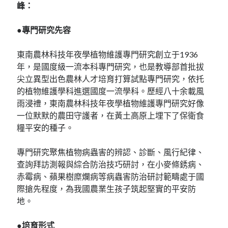
峰：
●專門研究先容
東南農林科技年夜學植物維護專門研究創立于1936
年，是國度級一流本科專門研究，也是教導部首批拔
尖立異型出色農林人才培育打算試點專門研究，依托
的植物維護學科進選國度一流學科。歷經八十余載風
雨浸禮，東南農林科技年夜學植物維護專門研究好像
一位默默的農田守護者，在黃土高原上埋下了保衛食
糧平安的種子。
專門研究聚焦植物病蟲害的辨認、診斷、風行紀律、
查詢拜訪測報與綜合防治技巧研討，在小麥條銹病、
赤霉病、蘋果樹糜爛病等病蟲害防治研討範疇處于國
際搶先程度，為我國農業生孩子筑起堅實的平安防
地。
●培育形式