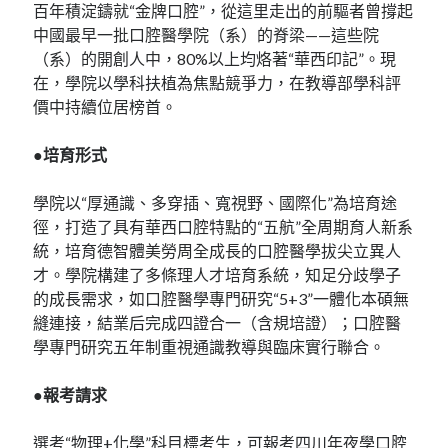
百年積淀鑄就“金牌口腔”，從這里走出的前驅者曾撐起
中國最早一批口腔醫學院（系）的脊梁——這些院
（系）的開創人中，80%以上均烙著“華西印記”。現
在，學院以學科扶植為焦點競爭力，在教導部學科評
價中持續位居榜首。
●培育形式
學院以“厚通識、多穿插、寬視野、國際化”為培育途
徑，打造了具有華西口腔特點的“五航”全周期育人新系
統，培育德智體美勞周全成長的口腔醫學拔尖立異人
才。學院構建了多條理人才培育系統，知足分歧學子
的成長需求，如口腔醫學專門研究“5+3”一體化本碩無
縫連接，結業后完成四證合一（含規培證）；口腔醫
學專門研究五年制重視通識教導與臨床實行聯合。
●報考請求
選考“物理+化學”科目標考生，可報考四川年夜學口腔