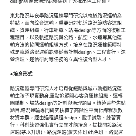
design與運營治理範疇保送了大批出色工程師。
東北路況年夜學路況運輸專門研究以軌道路況運輸為
特點，面向綜合運輸，重要研討軌道路況範疇客運組
織、貨運組織、行車組織、站場design等方面的復雜工
程題目，以及軌道路況與公路、航空、水運等其他運
輸方法的協同運輸組織方式，培育在路況運輸範疇特
殊是軌道路況運輸範疇從事計劃design、工程實行、運
營治理、迷信研討等任務的立異性復合型人才。
●培育形式
路況運輸專門研究人才培育從鐵路與城市軌道路況運
輸生孩子現實動身,重點追蹤關心客貨運輸組織、運轉
圖編制、場站design等計劃與治理題目。繚繞這些焦點
題目,路況運輸專門研究扶植了高階性平面化課程及教
材資本群，經由過程課程design、脫手試驗、練習實
行、科創練習強化實行立異才能培育，提拔開設路況
運輸(茅以升班)、路況運輸(詹天佑班)出色班，路況運