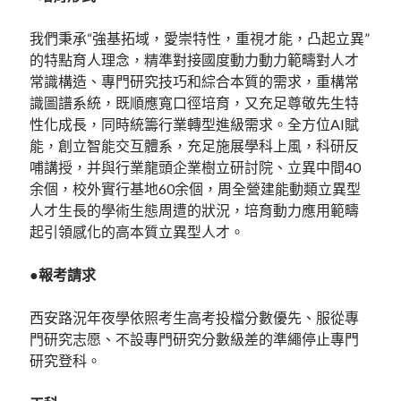
我們秉承“強基拓域，愛崇特性，重視才能，凸起立異”
的特點育人理念，精準對接國度動力動力範疇對人才
常識構造、專門研究技巧和綜合本質的需求，重構常
識圖譜系統，既順應寬口徑培育，又充足尊敬先生特
性化成長，同時統籌行業轉型進級需求。全方位AI賦
能，創立智能交互體系，充足施展學科上風，科研反
哺講授，并與行業龍頭企業樹立研討院、立異中間40
余個，校外實行基地60余個，周全營建能動類立異型
人才生長的學術生態周遭的狀況，培育動力應用範疇
起引領感化的高本質立異型人才。
●報考請求
西安路況年夜學依照考生高考投檔分數優先、服從專
門研究志愿、不設專門研究分數級差的準繩停止專門
研究登科。