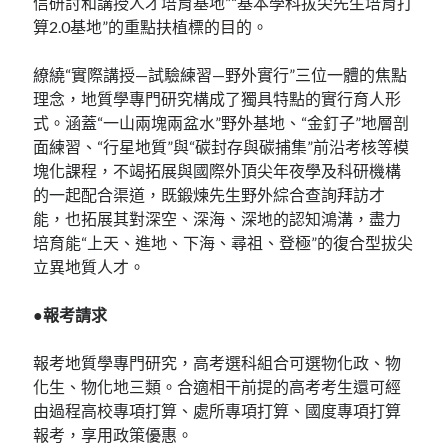
信研討和講授人才培育基地”“基本學科拔尖先生培育打
算2.0基地”的重點扶植標的目的。
繚繞“實際講授—試驗練習—野外實行”三位一體的焦點
理念，地質學專門研究構成了獨具特點的實行育人形
式。涵蓋“一山兩塊兩盆水”野外基地、“金釘子”地層剖
面練習、“行星地質”與“碳封存與碳捕集”前沿考核等模
塊化課程，不竭拓展與國際外頂尖年夜學及科研機構
的一起配合渠道，既鍛煉先生野外綜合查詢拜訪才
能，也拓展其對深空、深海、深地的認知鴻溝，盡力
培育能“上天、進地、下海、尋祖、登極”的復合型拔尖
立異地質人才。
●報考請求
報考地質學專門研究，高考選科組合可選物化政、物
化生、物化地三類。合適相干前提的高考考生還可經
由過程高校專項打算、處所專項打算、國度專項打算
報考，享用政策優惠。