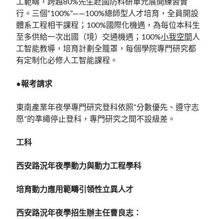
工範疇，跨越80%先生赴國防科研單元展開練習實
行。三個“100%”——100%總師型人才培育，全員開設
體系工程相干課程；100%國際化機遇，為每位本科生
至多供給一次出國（境）交通機遇；100%
小我空間
人
工智能教導，培育計劃全籠罩，每個學院專門研究都
有定制化必修人工智能課程。
●報考請求
東南產業年夜學專門研究登科依照“分數優先、遵守志
愿”的準繩停止登科，專門研究之間不設級差。
工科
西安路況年夜學動力與動力工程學科
培育動力應用範疇引領性立異人才
西安路況年夜學招生辦主任曹良志：