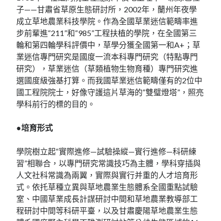
子——甘肅省草原生態研討所，2002年，蘭州年夜學
成立草地農業科技學院。作為全國草業迷信範疇率進
步前輩進“211”和“985”工程扶植的學院，在全國第三
輪和第四輪學科評價中，草學分獲全國第一和A+；草
業迷信專門研究是國度一流本科專門研究（特點專門
研究），草業迷信（草類植物生物育種）專門研究進
選國度級強基打算。而我國草業迷信範疇僅有的2位中
國工程院院士，好像守護這片草海的“雙璧燈塔”，照亮
學科前行的標的目的。
●培育形式
學院樹立起“實際進修—試驗操縱—實行進修—科研練
習”相聯合，以專門研究常識技巧為主體，學科穿插與
人文社科常識為兩翼，實際與實行并重的人才培育形
式。依托草種立異與草地農業生態體系全國重點試驗
室、中國草業成長計謀研討中間和草地農業教導部工
程研討中間等科研平臺，以及甘肅慶陽草地農業生態