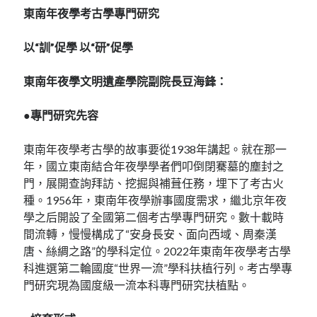
東南年夜學考古學專門研究
以“訓”促學 以“研”促學
東南年夜學文明遺產學院副院長豆海鋒：
●專門研究先容
東南年夜學考古學的故事要從1938年講起。就在那一
年，國立東南結合年夜學學者們叩倒閉騫墓的塵封之
門，展開查詢拜訪、挖掘與補葺任務，埋下了考古火
種。1956年，東南年夜學辦事國度需求，繼北京年夜
學之后開設了全國第二個考古學專門研究。數十載時
間流轉，慢慢構成了“安身長安、面向西域、周秦漢
唐、絲綢之路”的學科定位。2022年東南年夜學考古學
科進選第二輪國度“世界一流”學科扶植行列。考古學專
門研究現為國度級一流本科專門研究扶植點。