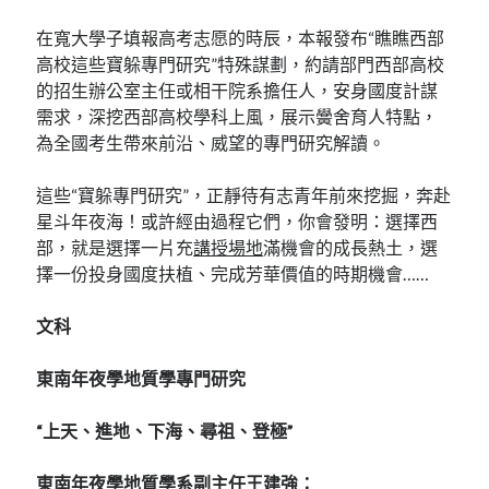
在寬大學子填報高考志愿的時辰，本報發布“瞧瞧西部
高校這些寶躲專門研究”特殊謀劃，約請部門西部高校
的招生辦公室主任或相干院系擔任人，安身國度計謀
需求，深挖西部高校學科上風，展示黌舍育人特點，
為全國考生帶來前沿、威望的專門研究解讀。
這些“寶躲專門研究”，正靜待有志青年前來挖掘，奔赴
星斗年夜海！或許經由過程它們，你會發明：選擇西
部，就是選擇一片充
講授場地
滿機會的成長熱土，選
擇一份投身國度扶植、完成芳華價值的時期機會……
文科
東南年夜學地質學專門研究
“上天、進地、下海、尋祖、登極”
東南年夜學地質學系副主任王建強：