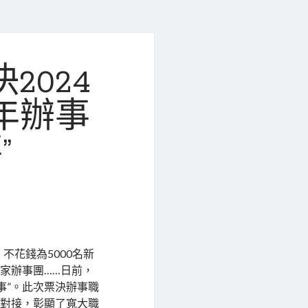
2024
年辦事
”
不花錢為5000名新
家辦事團……日前，
實事”。此次票決辦事職
準對接，彰顯了寬大職