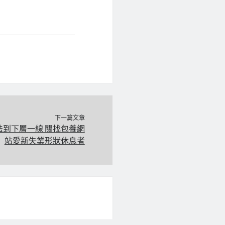
下一篇文章
到下層一線 關找包養網
站愛新失業形狀休息者