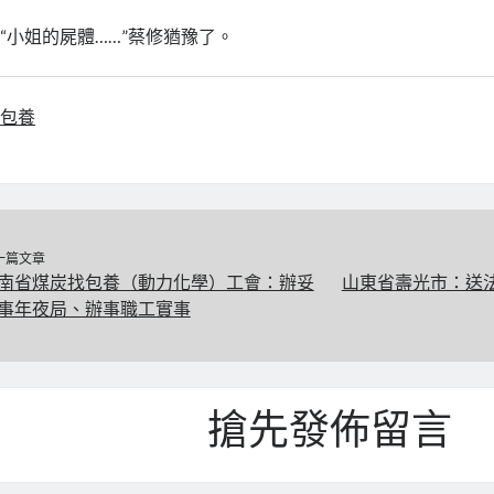
“小姐的屍體……”蔡修猶豫了。
包養
一篇文章
南省煤炭找包養（動力化學）工會：辦妥
山東省壽光市：送法
事年夜局、辦事職工實事
搶先發佈留言