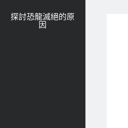
探討恐龍滅絕的原
因