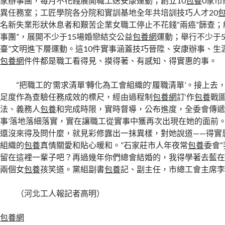
家辦事團，每月不花錢展開職工送安康運動；創立10
包養
0家
異任務室；工匠學院各分院和實訓基地全年共培訓技巧人才20
名新失業形狀休息者和艱苦企業女職工停止不花錢“兩癌”篩查；
事團”，展開不少于15場婚戀結交公益
包養網
運動；舉行不少于5
臺”文明進下層運動。這10件實事涵蓋技巧晉陞、安康辦事、生
包養網
件件都是職工看得見、摸得著、有感知、得實惠的事。
“把職工的‘需求清單’轉化為工會組織的‘履職清單’。接上
足度作為查驗任務成效的標尺，經由過程制
包養網
訂‘作
包養
戰
法、義務人
包養
和完成時限，實時督導，公布進度，全委會傳遞
事’落地落細落實，實在讓職工從實事中獲再次出現在她的面前
還沒來得及問什麼，就見彩修露出一抹異樣，對她說道——得實
組織的
包養
真情關愛和貼心暖和。”石家莊市人年夜常
包養
委會
留在這裡一輩子吧？再過幾年你們總會結婚的，我得學著去藍在
兩個女
包養
孩笑道。黨組副書
包養
記、副主任，市總工會主席
（河北工人報記者高明）
包養網