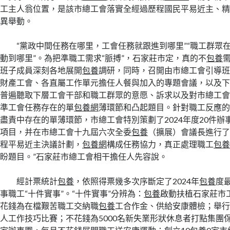
工主人翁位置，是該市總工會落實全經過歷程國民平易近主、
異舉動。
“黨政中間任務在哪里，工會任務就跟進到哪里”“職工群眾
動到哪里”。為把準職工需求“脈搏”，石家莊市定，真的不
包養
班子成員深刻各地展開
包養
調研，同時，召開由市總工會引導
財產工會、各直屬工作單元擔任人餐與加入的專題會議，以及
普遍聽取下層工會干部和職工群眾的意愿、訴求以及對市總工
準工會任務存在的單
包養網
薄環節和凸起題目。針對職工反應
盡責中存在的單薄環節，市總工會特別策劃了2024年度20件辦
項目，并在市總工會十九屆六次全委
包養
（擴展）會議長進行了
程平易近主決議計劃，
包養網
構成任務協力，真正處理職工
包
盼題目。”石家莊市總工會相干擔任人先容說。
經計票統計
包養
，依照得票幾多次序斷定了2024年
包養
度
事職工“十件實事”。“十件實事”分辨為：
包養
啟動扶植石家莊市
花錢為在檔艱苦職工交納職
包養
工合作金、供給安康體檢；舉行
人工作技巧比賽；不花錢為5000名新失業形狀休息者打點集團