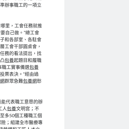
精準辦事職工的一項立
在哪里，工會任務就推
需要自己做。”總工會
班子和各部室、各駐會
下層工會干部圓桌會，
會任務的看法提出，找
的凸
包養
起題目和履職
事職工實事備選
包養
投票表決。“經由過
養網
群眾急難
包養網
愁
最能代表職工意愿的辦
工人
包養
文明宮；不
至多50個工種職工個
保險；組建全市醫療專