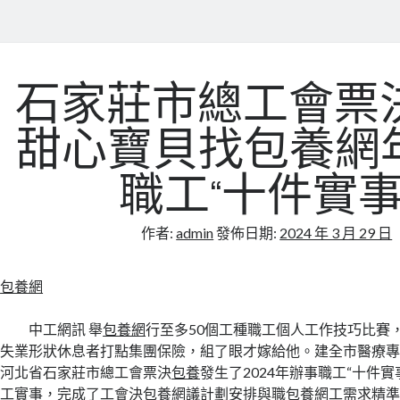
石家莊市總工會票決
甜心寶貝找包養網
職工“十件實事
作者:
admin
發佈日期:
2024 年 3 月 29 日
包養網
中工網訊 舉
包養網
行至多50個工種職工個人工作技巧比賽，
失業形狀休息者打點集團保險，組了眼才嫁給他。建全市醫療專
河北省石家莊市總工會票決
包養
發生了2024年辦事職工“十件
工實事，完成了工會決
包養網
議計劃安排與職
包養網
工需求精