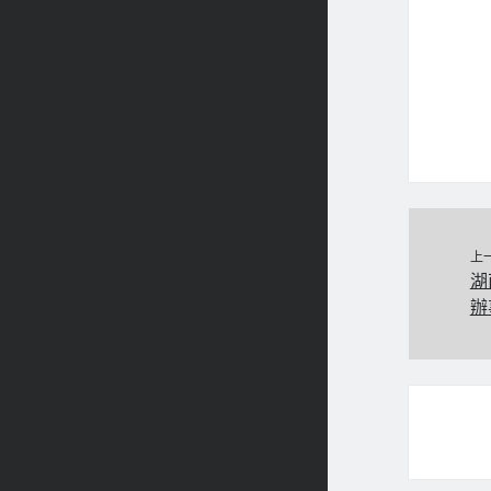
上
湖
辦