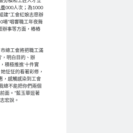
市級勞模和工匠人才立
包養
000人次；為1000
組建“工會紅娘志愿辦
0場“唱響職工年夜舞
涯辦事等方面，樁樁
去，市總工會將把職工滿
圖’，明白目的、辦
，積極推進‘十件實
。她怔怔的看著彩修，
惠，感觸感染到工會
“我總不能把你們兩個
前面。”藍玉華逗著
李志宏說。