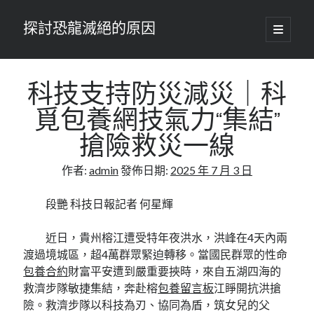
探討恐龍滅絕的原因
開
啟
主
要
選
單
科技支持防災減災｜科
覓包養網技氣力“集結”
搶險救災一線
作者:
admin
發佈日期:
2025 年 7 月 3 日
段艷 科技日報記者 何星輝
近日，貴州榕江遭受特年夜洪水，洪峰在4天內兩
渡過境城區，超4萬群眾緊迫轉移。當國民群眾的性命
包養合約
財富平安遭到嚴重要挾時，來自五湖四海的
救濟步隊敏捷集結，奔赴榕
包養留言板
江睜開抗洪搶
險。救濟步隊以科技為刃、協同為盾，筑女兒的父