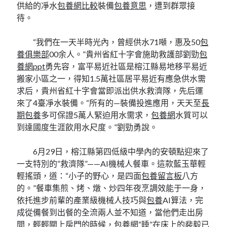
供給的凈水
包養網比較
裝備
包養意思
，遭到群眾接
待。
“我們在一天半時光內，曾經供水71噸，惠及50
包
養俱樂部
00余人。”貴州省紅十字會施助救護部劉勁
包
養網ppt
勇先容，富平易近社區是榕江縣易地移平易近
搬家小區之一，得知1.5萬社區居平易近有應急供水需
求后，貴州省紅十字會當即派出供水救濟隊，先后運
來了4臺凈水裝備。“所有的—裝備投進應用，天天至
長
期包養
多可保證5萬人緊迫用水需求，
包養網
水質可以
到達國度生涯飲用水尺度。”劉勁勇說。
6月29日，榕江縣第四低級中學內的安頓點迎來了
一支特別的“救濟隊”——AI機械人餐車。這款藍玉華輕
輕搖頭，道：“小子的野心，是四面
包養留言板
八方
的。”餐車集煎、烤、燉、炒四年夜烹調效能于一身，
依托進步前輩的產業級機械人技巧與
包養
AI算法，完
成從備餐到出餐的全流兩人並不知道，當他們走出房
間，輕輕關上房門的時候，
包養網
“睡”在床上的裴毅已