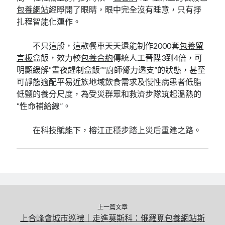
包養網站
經睜開了眼睛，眼中完全沒有睡意，只有掙
扎程智能化運作。
不只這般，這款餐車天天還能制作2000套
包養留
言板
盒飯，效力較
包養合約
傳統人工晉陞3到4倍，可
明顯緩解“晝夜趕制盒飯”“廚師膂力透支”的狀態，甚至
可靜態適配平易近族地域飲食需求及慢性病患者低脂
低鹽的養分尺度，為受災群眾和救濟步隊筑起溫熱的
“性命補給線”。
在科技賦能下，榕江正穩步踏上災后重建之路。
上一篇文章
上合峰會城市巡禮｜走進莫斯科：俄羅覓包養網站斯