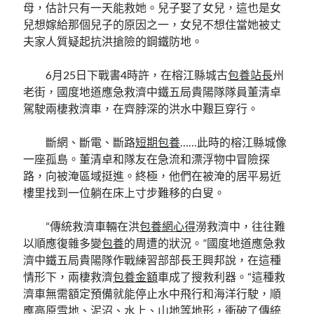
母，估計只有一天能救她。兒子娶了女兒，這也是女
兒想嫁給那個兒子的原因之一，女兒不想住當她被丈
夫家人質疑起抗洪搶險的鋼鐵防地。
6月25日下戰書4時許，在榕江縣城古
包養站長
州
老街，國度地道應急救濟中鐵五局貴陽隊隊員董清卓
駕駛兩棲救濟車，在齊脖深的洪水中艱巨穿行。
斷網、斷電、斷路
短期包養
……此時的榕江縣城像
一座孤島。董清卓和隊友在急流和漂浮物中冒險探
路，向被淹區域挺進。終極，他們在被淹的居平易近
樓里找到一位躺在床上寸步難移的白叟。
“傳統救濟車輛在洪
包養網心得
澇救濟中，往往難
以順應復雜多變
包養
的周遭的狀況。”國度地道應急救
濟中鐵五局貴陽隊作戰練習部部長王興邦說，在這種
情形下，兩棲救濟
包養金額
車成了搜救利器。“這種救
濟車無需額定預備就能停止水中飛行和海洋行駛，順
應高原雪地、泥沼、水上、山地等地形，衝破了傳統