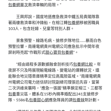
包養網單次
救濟車輛的局限。”
王興邦說，國度地道應急救濟中鐵五局貴陽隊靠
著兩棲救濟車和沖鋒船，在榕江轉
包養網
移被困職員
103人，包含妊婦、兒童等特別人群。
景象預警、線路毛病、搶修步隊地位……暴雨白色
預警拉響，南邊電網貴州電網公司應急批示中間年夜
屏剎時亮起“作戰形式
甜心寶貝包養網
”。
“經由過程多源數據融會剖析技巧
包養網比較
，年
夜屏不只及時展現輸電線路、變電站的運轉狀況，還
能聯合地災隱患庫精準定位高風險區域。”南邊電網貴
州電網公司電力迷信研討院副總司理張迅先容，當第
二次洪峰來襲時，“應急一張圖”精準鎖定榕江、三都等
包養
重災區，體系在15秒內精準婚配出241支搶修步
隊、5586名
包養甜心網
應急隊員的調
包養妹
劑計劃。