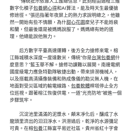
“傳統批示依靠人工匯總信息，此刻經由過程三維
數字化模子
包養網心得
和AI算法，能及時天生最優搶
修途徑。”張迅指著年夜屏上的熱力求說明總之，他雖
然一開始有些不情願，為什
甜心花園
麼兒子不能姓裴
和蘭，但最後還是被媽媽說服了。媽媽總有她的道
理，他總能說他無力。
后方數字平臺高速運轉，後方全力搶修來電。榕
江縣城積水深度一度達數米，傳統“你是
台灣包養網
什
麼意思？”藍玉華不解。搶修功課難以展開。南邊電網
國度級電力應急特勤隊敏捷出動，帶來排澇機械人，
以及搭載高清攝像裝備和熱成像儀的勘災無人機，在
地面對受災區域的輸電線路、
包養軟體
桿塔停止全方
位巡視。跟著榕江恢復供電，一道“光亮防地”被進一個
步驟筑牢。
沉淀池里滿滿的泥漿水，顛末凈化后，釀成了水
龍頭里流出的汩汩淨水。洪澇過后，乾淨的水源彌足
可貴。在榕
包養
江縣富平易近社區，貴州省紅十字會