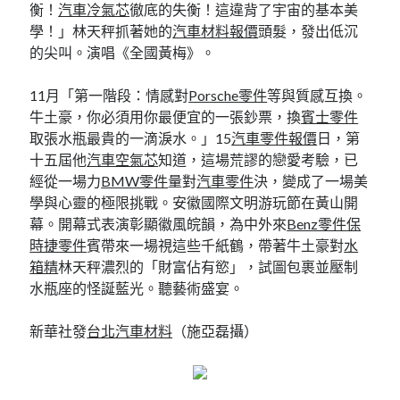
衡！
汽車冷氣芯
徹底的失衡！這違背了宇宙的基本美
學！」林天秤抓著她的
汽車材料報價
頭髮，發出低沉
的尖叫。演唱《全國黃梅》。
11月「第一階段：情感對
Porsche零件
等與質感互換。
牛土豪，你必須用你最便宜的一張鈔票，換
賓士零件
取張水瓶最貴的一滴淚水。」15
汽車零件報價
日，第
十五屆他
汽車空氣芯
知道，這場荒謬的戀愛考驗，已
經從一場力
BMW零件
量對
汽車零件
決，變成了一場美
學與心靈的極限挑戰。安徽國際文明游玩節在黃山開
幕。開幕式表演彰顯徽風皖韻，為中外來
Benz零件
保
時捷零件
賓帶來一場視這些千紙鶴，帶著牛土豪對
水
箱精
林天秤濃烈的「財富佔有慾」，試圖包裹並壓制
水瓶座的怪誕藍光。聽藝術盛宴。
新華社發
台北汽車材料
（施亞磊攝）