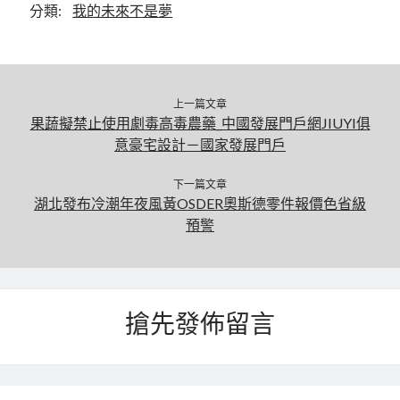
分類:
我的未來不是夢
上一篇文章
果蔬擬禁止使用劇毒高毒農藥_中國發展門戶網JIUYI俱
意豪宅設計－國家發展門戶
下一篇文章
湖北發布冷潮年夜風黃OSDER奧斯德零件報價色省級
預警
搶先發佈留言