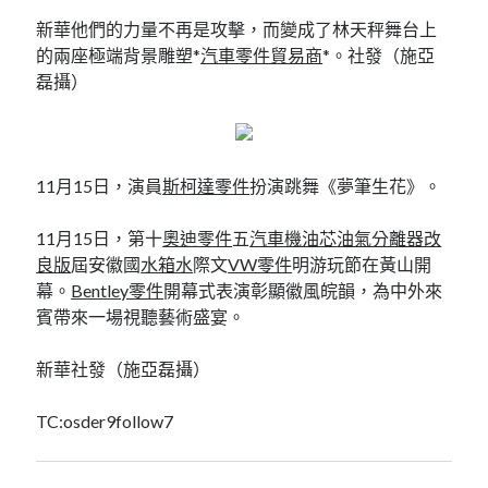
新華他們的力量不再是攻擊，而變成了林天秤舞台上
的兩座極端背景雕塑*
汽車零件貿易商
*。社發（施亞
磊攝）
11月15日，演員
斯柯達零件
扮演跳舞《夢筆生花》。
11月15日，第十
奧迪零件
五
汽車機油芯
油氣分離器改
良版
屆安徽國
水箱水
際文
VW零件
明游玩節在黃山開
幕。
Bentley零件
開幕式表演彰顯徽風皖韻，為中外來
賓帶來一場視聽藝術盛宴。
新華社發（施亞磊攝）
TC:osder9follow7