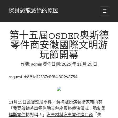
探討恐龍滅絕的原因
開
啟
主
要
選
單
第十五屆OSDER奧斯德
零件商安徽國際文明游
玩節開幕
作者:
admin
發佈日期:
2025 年 11 月 20 日
requestId:691df2f37c8f84.80963754.
11月15日
藍寶堅尼零件
，黃梅戲扮演藝術家韓再芬
「我要啟
德系車零件
動天秤座最終裁決儀式：強制愛
福斯零件
情對稱！」
汽車材料
汽車零件進口商
「失