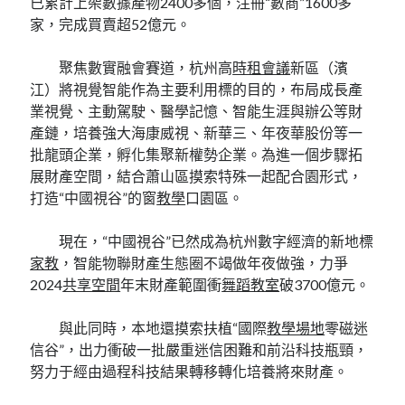
已累計上架數據產物2400多個，注冊“數商”1600多
家，完成買賣超52億元。
聚焦數實融會賽道，杭州高
時租會議
新區（濱
江）將視覺智能作為主要利用標的目的，布局成長產
業視覺、主動駕駛、醫學記憶、智能生涯與辦公等財
產鏈，培養強大海康威視、新華三、年夜華股份等一
批龍頭企業，孵化集聚新權勢企業。為進一個步驟拓
展財產空間，結合蕭山區摸索特殊一起配合園形式，
打造“中國視谷”的窗
教學
口園區。
現在，“中國視谷”已然成為杭州數字經濟的新地標
家教
，智能物聯財產生態圈不竭做年夜做強，力爭
2024
共享空間
年末財產範圍衝
舞蹈教室
破3700億元。
與此同時，本地還摸索扶植“國際
教學場地
零磁迷
信谷”，出力衝破一批嚴重迷信困難和前沿科技瓶頸，
努力于經由過程科技結果轉移轉化培養將來財產。