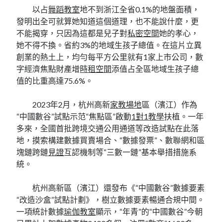
以占
舞蹈教室
地不到浙江全省0.1%的地盤面積，
發明出全可就算她知道這個道理，也不能說什麼，更
不能揭穿，只因為這都是兒子對
私密空間
她的孝心，
她不得不換。省約3%的地域生孩子總值。在這片立異
創業的熱土上，均勻每平方公里就有1家上市公司，數
字經濟焦點財產增
時租空間
添值占全區地域生孩子總
值的比重高達75.6%。
2023年2月，杭州高新
家教場地
區（濱江）作為
“中國數谷”試點示范“焦點區”啟動
1對1教學
扶植。一年
多來，全國首批跨境交通公用通道等改造試點在此落
地，摸索構建數據買賣場合、“數據發票”、數聯網和區
塊鏈跨鏈
見證
互認機制等“三數一鏈”基本舉措措施系
統。
杭州高新區（濱江）還發布《“中國數谷”數據要素
“改造沙盒”試點計劃》，樹立數據要素暢通合規中間。
一項統計數據
瑜伽教室
顯示，“年青”的“中國數谷”今朝