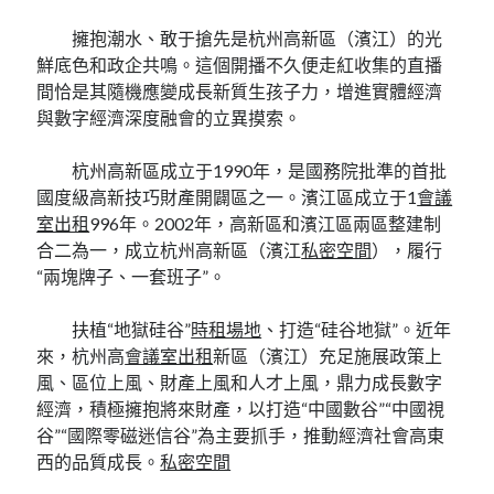
擁抱潮水、敢于搶先是杭州高新區（濱江）的光
鮮底色和政企共鳴。這個開播不久便走紅收集的直播
間恰是其隨機應變成長新質生孩子力，增進實體經濟
與數字經濟深度融會的立異摸索。
杭州高新區成立于1990年，是國務院批準的首批
國度級高新技巧財產開闢區之一。濱江區成立于1
會議
室出租
996年。2002年，高新區和濱江區兩區整建制
合二為一，成立杭州高新區（濱江
私密空間
），履行
“兩塊牌子、一套班子”。
扶植“地獄硅谷”
時租場地
、打造“硅谷地獄”。近年
來，杭州高
會議室出租
新區（濱江）充足施展政策上
風、區位上風、財產上風和人才上風，鼎力成長數字
經濟，積極擁抱將來財產，以打造“中國數谷”“中國視
谷”“國際零磁迷信谷”為主要抓手，推動經濟社會高東
西的品質成長。
私密空間