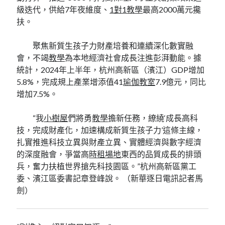
級迭代，供給7年夜維度、
1對1教學
最高2000萬元攙
扶。
聚焦新質生孩子力財產培養和連續深化數實融
會，不竭
教學
為本地經濟社會成長注進彭湃動能。據
統計，2024年上半年，杭州高新區（濱江）GDP增加
5.8%，完成規上產業增添值41
瑜伽教室
7.9億元，同比
增加7.5%。
“我
小樹屋
們將勇
教學
擔新任務，繚繞‘成長高科
技，完成財產化，加速構成新質生孩子力’這條主線，
扎實推進科技立異與財產立異、實體經濟與數字經濟
的深度融會，爭當高
時租場地
東西的品質成長的排頭
兵，奮力扶植世界搶先科技園區。”杭州高新區黨工
委、濱江區委書記章登峰說。 （新華逐日電訊記者馬
劍）