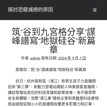
探討恐龍滅絕的原因
開
啟
主
要
選
單
筑“谷到九宮格分享”謀
峰譜寫“地獄硅谷”新篇
章
作者:
admin
發佈日期:
2024 年 9 月 7 日
原題目：筑“谷”謀峰譜寫“地獄硅谷”新篇章
近日，杭州高新區（濱江）新質生孩子力直播間
迎來“第三彈”，新動力發電站開創人林東做客直播間，
講述發電站背后的科技常識和創業故事，為不雅眾帶
來全新體驗。浩繁“濱江產”硬核企業和黑
教學
科技產物
經由過程這個小小的直播間收獲更多影響力和訂單。