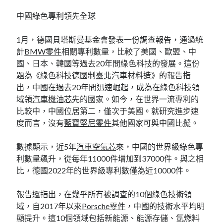
中國綠色專利領先全球
1月，德國貝塔斯曼基金會發表一份調查報告，通過統
計
BMW零件
相關專利數量，比較了美國、歐盟、中
國、日本、韓國等過去20年間綠色科技的發展。這份
題為《綠色科技德國制
臺北汽車材料
造》的報告指
出，中國在過去20年間迅速崛起，成為在綠色科技領
域領
汽車機油芯
先的國家。如今，在世界一流專利的
比較中，中國位居第二，僅次于美國。就研究進步速
度而言，沒有
藍寶堅尼零件
其他國家可與中國比擬。
數據顯示，近5年
汽車空氣芯
來，中國的世界級綠色專
利數量飆升，從每年11000件增加到37000件。與之相
比，德國2022年的世界級專利數僅為近10000件。
報告還指出，在幾乎所有被調查的10個綠色技術領
域，自2017年以來
Porsche零件
，中國的技術水平均明
顯提升。這10個領域包括新能源、能源存儲、氫燃料