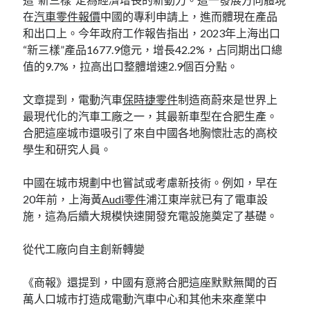
在
汽車零件報價
中國的專利申請上，進而體現在產品
和出口上。今年政府工作報告指出，2023年上海出口
“新三樣”產品1677.9億元，增長42.2%，占同期出口總
值的9.7%，拉高出口整體增速2.9個百分點。
文章提到，電動汽車
保時捷零件
制造商蔚來是世界上
最現代化的汽車工廠之一，其最新車型在合肥生產。
合肥這座城市還吸引了來自中國各地胸懷壯志的高校
學生和研究人員。
中國在城市規劃中也嘗試或考慮新技術。例如，早在
20年前，上海黃
Audi零件
浦江東岸就已有了電車設
施，這為后續大規模快速開發充電設施奠定了基礎。
從代工廠向自主創新轉變
《商報》還提到，中國有意將合肥這座默默無聞的百
萬人口城市打造成電動汽車中心和其他未來產業中