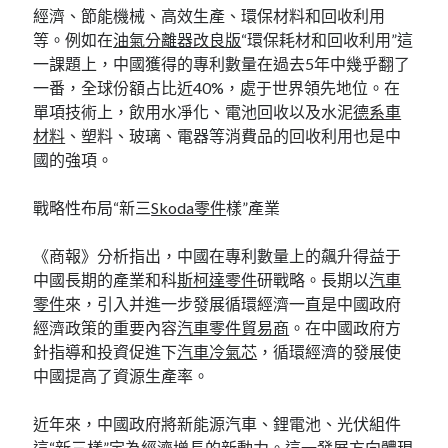
經濟、節能機械、高效生產、環保材料和回收利用
等。例如在
油氣分離器改良版
“環保耗材和回收利用”這
一課題上，中國獲得的專利數量在過去5年中幾乎翻了
一番，全球份額占比近40%，處于世界領先地位。在
單項技術上，飲用水凈化、電池回收以及水泥
德系車
材料
、塑料、玻璃、電器等消費品的回收利用也是中
國的強項。
戰略性布局“新三
Skoda零件
樣”產業
《商報》分析指出，中國在專利數量上的飆升得益于
中國長期的產業和科
斯柯達零件
研戰略。長期以
汽車
零件
來，引入并進一步發展循環經濟一直是中國政府
經濟政策的重要內容
汽車零件貿易商
。在中國政府方
針指導和投資促進下
汽車冷氣芯
，循環經濟的發展使
中國提高了資源生產率。
近年來，中國政府將新能源汽車、鋰電池、光伏組件
這“新三樣”定為經濟增長的新動力。這一發展方向體現