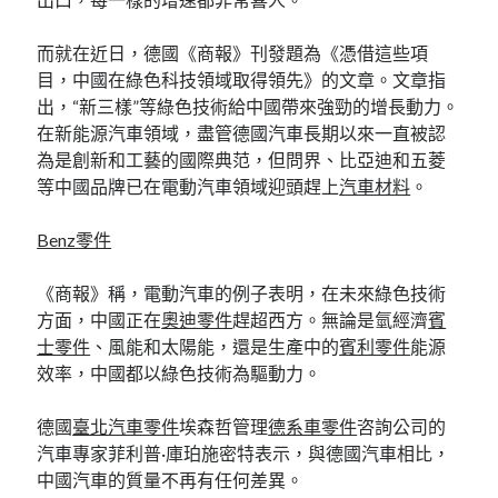
而就在近日，德國《商報》刊發題為《憑借這些項
目，中國在綠色科技領域取得領先》的文章。文章指
出，“新三樣”等綠色技術給中國帶來強勁的增長動力。
在新能源汽車領域，盡管德國汽車長期以來一直被認
為是創新和工藝的國際典范，但問界、比亞迪和五菱
等中國品牌已在電動汽車領域迎頭趕上
汽車材料
。
Benz零件
《商報》稱，電動汽車的例子表明，在未來綠色技術
方面，中國正在
奧迪零件
趕超西方。無論是氫經濟
賓
士零件
、風能和太陽能，還是生產中的
賓利零件
能源
效率，中國都以綠色技術為驅動力。
德國
臺北汽車零件
埃森哲管理
德系車零件
咨詢公司的
汽車專家菲利普·庫珀施密特表示，與德國汽車相比，
中國汽車的質量不再有任何差異。