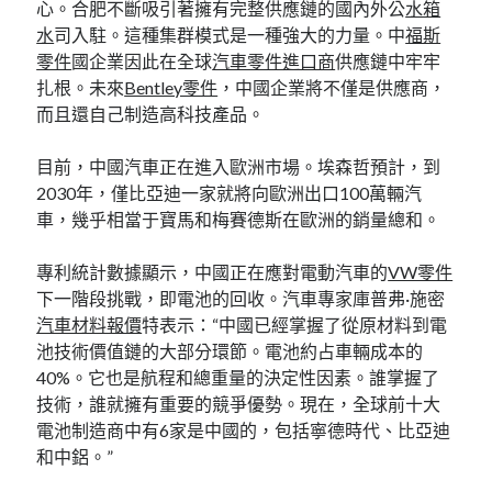
心。合肥不斷吸引著擁有完整供應鏈的國內外公
水箱
水
司入駐。這種集群模式是一種強大的力量。中
福斯
零件
國企業因此在全球
汽車零件進口商
供應鏈中牢牢
扎根。未來
Bentley零件
，中國企業將不僅是供應商，
而且還自己制造高科技產品。
目前，中國汽車正在進入歐洲市場。埃森哲預計，到
2030年，僅比亞迪一家就將向歐洲出口100萬輛汽
車，幾乎相當于寶馬和梅賽德斯在歐洲的銷量總和。
專利統計數據顯示，中國正在應對電動汽車的
VW零件
下一階段挑戰，即電池的回收。汽車專家庫普弗·施密
汽車材料報價
特表示：“中國已經掌握了從原材料到電
池技術價值鏈的大部分環節。電池約占車輛成本的
40%。它也是航程和總重量的決定性因素。誰掌握了
技術，誰就擁有重要的競爭優勢。現在，全球前十大
電池制造商中有6家是中國的，包括寧德時代、比亞迪
和中鋁。”