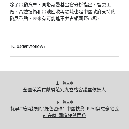
除了電動汽車，貝塔斯曼基金會分析指出，智慧工
廠、高鐵技術和電池回收等領域也是中國政府支持的
發展重點，未來有可能進軍并占領國際市場。
TC:osder9follow7
上一篇文章
全國敬業貢獻模范到九宮格會議室候選人
下一篇文章
探尋中部發展的“綠色密碼”_中國扶貧JIUYI俱意豪宅設
計在線_國家扶貧門戶