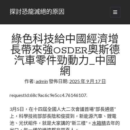
探討恐龍滅絕的原因
開
啟
主
要
選
單
綠色科技給中國經濟增
長帶來強OSDER奧斯德
汽車零件勁動力_中國
網
作者:
admin
發佈日期:
2025 年 9 月 17 日
requestId:68c9ac6c9e5cc4.76146107.
3月5日，在十四屆全國人大二次會議首場“部長通道”
上，科學技術部部長陰和俊提到，新能源汽車、鋰電
池、光伏組件，就是大家講的“新三樣”。
水箱精
去年的
出口，每一樣的增速都非常喜人。