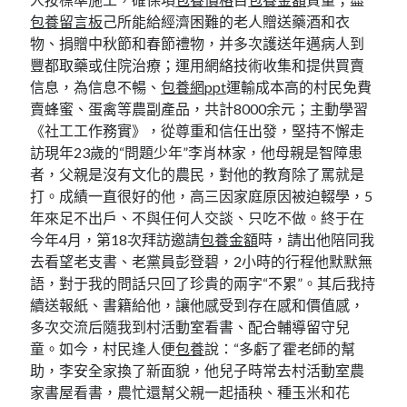
包養留言板
己所能給經濟困難的老人贈送藥酒和衣
物、捐贈中秋節和春節禮物，并多次護送年邁病人到
豐都取藥或住院治療；運用網絡技術收集和提供買賣
信息，為信息不暢、
包養網ppt
運輸成本高的村民免費
賣蜂蜜、蛋禽等農副產品，共計8000余元；主動學習
《社工工作務實》，從尊重和信任出發，堅持不懈走
訪現年23歲的“問題少年”李肖林家，他母親是智障患
者，父親是沒有文化的農民，對他的教育除了罵就是
打。成績一直很好的他，高三因家庭原因被迫輟學，5
年來足不出戶、不與任何人交談、只吃不做。終于在
今年4月，第18次拜訪邀請
包養金額
時，請出他陪同我
去看望老支書、老黨員彭登碧，2小時的行程他默默無
語，對于我的問話只回了珍貴的兩字“不累”。其后我持
續送報紙、書籍給他，讓他感受到存在感和價值感，
多次交流后隨我到村活動室看書、配合輔導留守兒
童。如今，村民逢人便
包養
說：“多虧了霍老師的幫
助，李安全家換了新面貌，他兒子時常去村活動室農
家書屋看書，農忙還幫父親一起插秧、種玉米和花