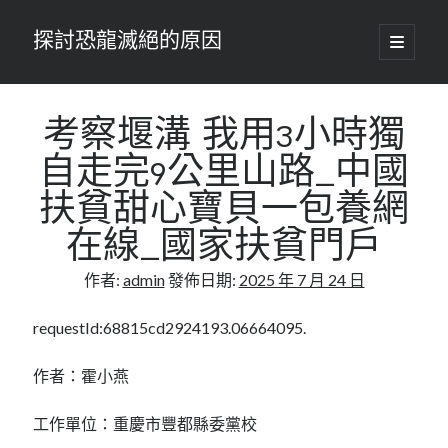
探討恐龍滅絕的原因
開
啟
主
要
選
單
考察堰溝 我用3小時獨
自走完9公里山路_中國
扶貧甜心寶貝一包養網
在線_國家扶貧門戶
作者:
admin
發佈日期:
2025 年 7 月 24 日
requestId:68815cd2924193.06664095.
作者：霍小燕
工作單位：重慶市豐都縣委黨校