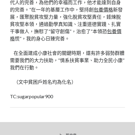
代人的完善，為他們的幸福而工作，他才能達到自身
的完善。”在一年的基層工作中，堅持創
包養價格
新發
展，匯聚脫貧攻堅力量，強化脫貧攻堅責任，錘煉脫
貧攻堅本領，通過勤學真知識、注重道德實踐、扎實
干事做人，撫慰了“留守創傷”，治愈了“本領恐
包養價
格
慌”，我的身心日臻完善。
在全面建成小康社會的關鍵時期，還有許多弱勢群體
需要我們的大力扶助，“情系扶貧事業、助力全民小康”
我們在行動。
（文中貧困戶姓名均為化名）
TC:sugarpopular900