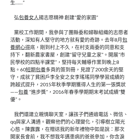
生……”
弘
包養女人
揚志愿精神 創建“愛的家園”
黨校工作期間，我參與了團縣委和婦聯組織的志愿者
活動，深知有人堅守的地方就有愛的奇跡。去年8月
包
養網心得
底，剛到村上不久，在村支兩委的同意和支
持下，翻新農家書屋，創建“留守兒童之家”。開展”市
民學校的四點半課堂”，堅持每天輔導作業到晚上8
點。60
短期包養
多頁的簽到冊，見證了200余天的堅
守，成就了貧困戶李全安之女李瑤瑤同學學習成績的
跨越式提升，2015年秋季學期獲得人生的第一張獎狀
——
包養
“進步獎”，2016年春季學期期末考試成績“雙
優”。
我們還建立親情聊天室，讓孩子們通過電話、微信、
qq與家人溝通。觀察他們的心理變化，引導樹立陽光
心態。陳露露，在贈送我的新年禮物中如是說：那次
開家長會前，我不想我年邁患病的爸爸參加，你含淚