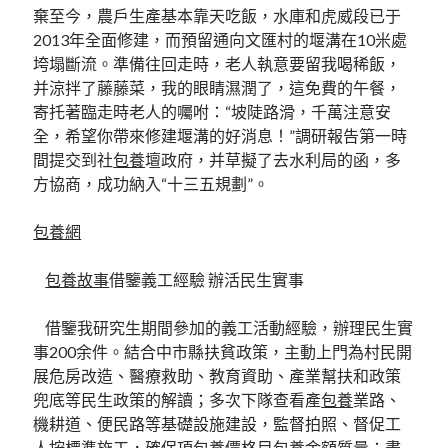
棄至今，農戶生產基本靠天吃飯，水庫和虎威段已于
2013年全面修建，而預留通向文匯村的堰溝在10米處
垮塌斷流。準備往回走時，老人執意要留我喝稀飯，
并涼拌了藤藤菜，我的眼睛濕潤了，這免費的午餐，
寄托著臨走時老人的囑咐：“坡陡路滑，千萬注意安
全，希望你帶來修建堰溝的好消息！”調研報告第一時
間提交到社
包養
壇政府，并草擬了去水利局的函，多
方協商，成功納入“十三五規劃”。
包養網
包養故事
借鑒義工經驗 辦活民生實事
借鑒我研究生期間參加的義工活動經驗，辦理民生實
事200余件。結合中市縣扶貧政策，主動上門為村民開
展危房改造、醫療救助、教育資助、產業幫扶和政策
兜底等民生政策的解讀；多次下隊查看產
包養
業路、
機耕道、便民路等基礎設施建設，監督拍照、督促工
人按標準施工，確保項
包養價格
目
包養金額
質量；盡