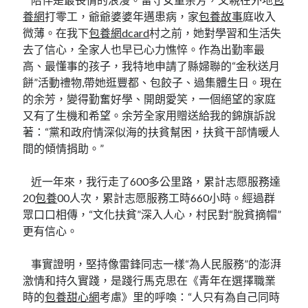
養網
打零工，爺爺婆婆年邁患病，家
包養故事
庭收入
微薄。在我下
包養網dcard
村之前，她對學習和生活失
去了信心，全家人也早已心力憔悴。作為出勤率最
高、最懂事的孩子，我特地申請了縣婦聯的“金秋送月
餅”活動禮物,帶她逛豐都、包餃子、過集體生日。現在
的余芳，變得勤奮好學、開朗愛笑，一個絕望的家庭
又有了生機和希望。余芳全家用贈送給我的錦旗訴說
著：“黨和政府情深似海的扶貧幫困，扶貧干部情暖人
間的傾情捐助。”
近一年來，我行走了600多公里路，累計志愿服務達
20
包養
00人次，累計志愿服務工時660小時。經過群
眾口口相傳，“文化扶貧”深入人心，村民對“脫貧摘帽”
更有信心。
事實證明，堅持像雷鋒同志一樣“為人民服務”的澎湃
激情和持久實踐，是踐行馬克思在《青年在選擇職業
時的
包養甜心網
考慮》里的呼喚：“人只有為自己同時