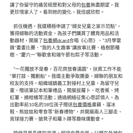
講了你留守的痛苦經歷和對父母的
包養
無盡期望，我
更珍惜家人了。看到她的變化，我倍感欣慰。
抓住機遇，我還積極申請了“婦女兒童之家示范點”，
獲得婦聯的活動資金，為孩子們購買了體育用品和活
動器材，開展了
包養網dcard
合唱《心愿》、“3月學雷
鋒”畫畫比賽、“我的人生趣事”講故事比賽、植樹節種
樹、“慶六一”聯歡會和端午節包粽子等活動。
“一花獨放不是春，百花齊放春滿園”，扶貧工作不能
“單打鼓、獨劃船”。我還主動爭取團委、婦聯的朋友和
校友的支持，組織城鎮義工對接村上兒童，為留守兒
童，贈送筆記本和筆禮品，開展拔蘿卜、吃香蕉、烤
紅薯、摘柑橘等活動；通過網絡征集心愿認領人，為
出勤率前10名的18位孩子贈送
包養價格
書籍、溜冰
鞋、熊娃娃和零食等“新春禮物”，并開展兩人三腳走、
背球接力賽、搶凳子和蘿卜蹲等趣味運動會。
陪伴是最長情的浪漫。留守女童余芳，父親在外地
包