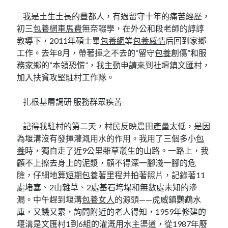
我是土生土長的豐都人，有過留守十年的痛苦經歷，
初三
包養網車馬費
無奈輟學，在外公和段老師的諄諄
教導下，2011年碩士畢
包養網
業
包養感情
后回到家鄉
工作。去年8月，帶著揮之不去的“留守
包養
創傷”和服
務家鄉的“本領恐慌”，我主動申請來到社壇鎮文匯村，
加入扶貧攻堅駐村工作隊。
扎根基層調研 服務群眾疾苦
記得我駐村的第二天，村民反映農田產量太低，是因
為堰溝沒有發揮灌溉用水的作用。我用了三個多小
包
養
時，獨自走了近9公里雜草叢生的山路。一路上，我
顧不上擦去身上的泥漿，顧不得深一腳淺一腳的危
險，仔細地算
短期包養
著里程并拍著照片，記錄著11
處堵塞、2山雜草、2處基石垮塌和無數處未知的滲
漏。中午趕到堰溝
包養女人
的源頭——虎威鎮鸚鵡水
庫，又饑又累，詢問附近的老人得知，1959年修建的
堰溝是文匯村1到6組的灌溉用水主渠道，從1987年廢