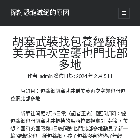
探討恐龍滅絕的原因
開
啟
主
要
選
單
胡塞武裝找包養經驗稱
美英再次空襲也門北部
多地
作者:
admin
發佈日期:
2024 年 2 月 5 日
原題目：
包養網
胡塞武裝稱美英再次空襲也門
包
養網
北部多地
新華社開羅2月5日電（記者王尚）薩那新聞：據
包養網
也門胡塞武裝把持的馬西拉電視臺5日報道，美
想？國和英國戰機4日晚間對也門北部多地動員了新一
輪“張叔家也一樣
包養網
，孩子
包養
沒有爸爸好年輕