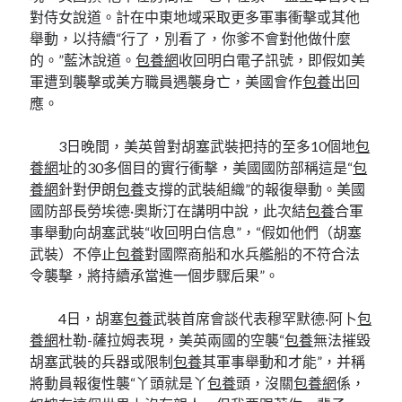
對侍女說道。計在中東地域采取更多軍事衝擊或其他
舉動，以持續“行了，別看了，你爹不會對他做什麼
的。”藍沐說道。
包養網
收回明白電子訊號，即假如美
軍遭到襲擊或美方職員遇襲身亡，美國會作
包養
出回
應。
3日晚間，美英曾對胡塞武裝把持的至多10個地
包
養網
址的30多個目的實行衝擊，美國國防部稱這是“
包
養網
針對伊朗
包養
支撐的武裝組織”的報復舉動。美國
國防部長勞埃德·奧斯汀在講明中說，此次結
包養
合軍
事舉動向胡塞武裝“收回明白信息”，“假如他們（胡塞
武裝）不停止
包養
對國際商船和水兵艦船的不符合法
令襲擊，將持續承當進一個步驟后果”。
4日，胡塞
包養
武裝首席會談代表穆罕默德·阿卜
包
養網
杜勒-薩拉姆表現，美英兩國的空襲“
包養
無法摧毀
胡塞武裝的兵器或限制
包養
其軍事舉動和才能”，并稱
將動員報復性襲“丫頭就是丫
包養
頭，沒關
包養網
係，