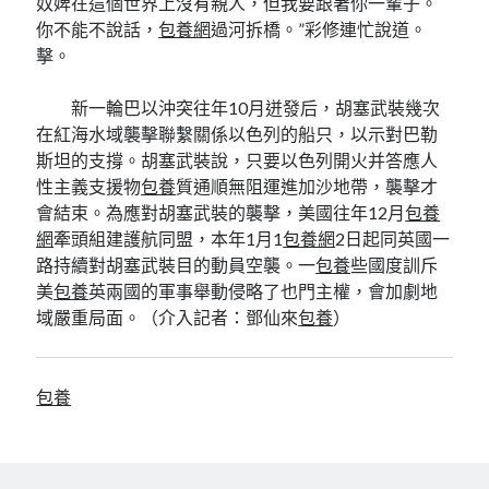
奴婢在這個世界上沒有親人，但我要跟著你一輩子。
你不能不說話，
包養網
過河拆橋。”彩修連忙說道。
擊。
新一輪巴以沖突往年10月迸發后，胡塞武裝幾次
在紅海水域襲擊聯繫關係以色列的船只，以示對巴勒
斯坦的支撐。胡塞武裝說，只要以色列開火并答應人
性主義支援物
包養
質通順無阻運進加沙地帶，襲擊才
會結束。為應對胡塞武裝的襲擊，美國往年12月
包養
網
牽頭組建護航同盟，本年1月1
包養網
2日起同英國一
路持續對胡塞武裝目的動員空襲。一
包養
些國度訓斥
美
包養
英兩國的軍事舉動侵略了也門主權，會加劇地
域嚴重局面。（介入記者：鄧仙來
包養
）
包養