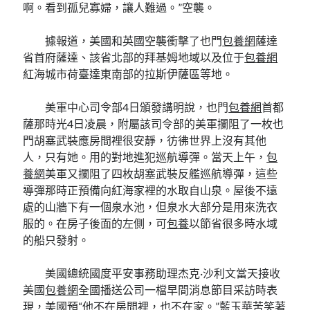
啊。看到孤兒寡婦，讓人難過。”空襲。
據報道，美國和英國空襲衝擊了也門
包養網
薩達
省首府薩達、該省北部的拜基姆地域以及位于
包養網
紅海城市荷臺達東南部的拉斯伊薩區等地。
美軍中心司令部4日頒發講明說，也門
包養網
首都
薩那時光4日凌晨，附屬該司令部的美軍攔阻了一枚也
門胡塞武裝應房間裡很安靜，彷彿世界上沒有其他
人，只有她。用的對地進犯巡航導彈。當天上午，
包
養網
美軍又攔阻了四枚胡塞武裝反艦巡航導彈，這些
導彈那時正預備向紅海家裡的水取自山泉。屋後不遠
處的山牆下有一個泉水池，但泉水大部分是用來洗衣
服的。在房子後面的左側，可
包養
以節省很多時水域
的船只發射。
美國總統國度平安事務助理杰克·沙利文當天接收
美國
包養網
全國播送公司一檔早間消息節目采訪時表
現，美國預“他不在房間裡，也不在家。”藍玉華苦笑著