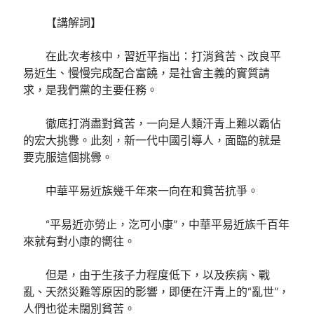
【講解詞】
在此次考核中，習近平指出：打消貧苦、改良平
易近生、慢慢完成配合富饒，是社會主義的實質請
求，是我們黨的主要任務。
徹底打消盡對貧苦，一向是人類汗青上難以霸佔
的宏大挑釁。此刻，新一代中國引導人，面臨的就是
要克服這個挑釁。
中華平易近族幾千年來一向在和貧苦抗爭。
“平易近亦勞止，汔可小康”，中華平易近族千百年
來就有對小康的嚮往。
但是，由于生孩子力程度低下，以及疾病、戰
亂、天然災難等原因的影響，即便在汗青上的“亂世”，
人們也從未闊別貧苦。