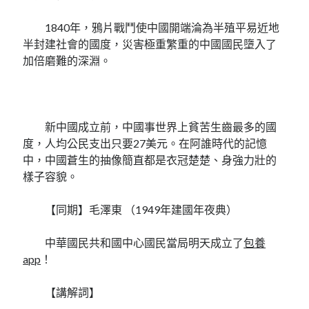
1840年，鴉片戰鬥使中國開端淪為半殖平易近地
半封建社會的國度，災害極重繁重的中國國民墮入了
加倍磨難的深淵。
新中國成立前，中國事世界上貧苦生齒最多的國
度，人均公民支出只要27美元。在阿誰時代的記憶
中，中國蒼生的抽像簡直都是衣冠楚楚、身強力壯的
樣子容貌。
【同期】毛澤東 （1949年建國年夜典）
中華國民共和國中心國民當局明天成立了
包養
app
！
【講解詞】