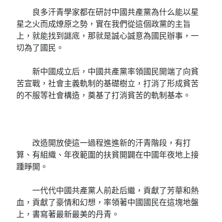
良多汗青學家都在研討中國共產黨為什么能以星
星之火而成燎原之勢，實在我們從這個政黨的主旨
上，就能找到謎底，那就是誠心誠意為國民辦事，一
切為了國民。
新中國成立后，中國共產黨率領國民開端了向貧
苦宣戰，社會主義軌制的基礎樹立，打消了形成貧苦
的不服等社會構造，奠基了打消貧苦的軌制基本。
改造開放使這一過程進進新的汗青階段，有打
算、有組織、年夜範圍的扶貧開闢在中國年夜地上接
踵睜開。
一代代中國共產黨人前赴后繼，貢獻了芳華和熱
血，貢獻了豪情和幻想，率領著中國國民在這塊地盤
上，書寫著最新最美的丹青。