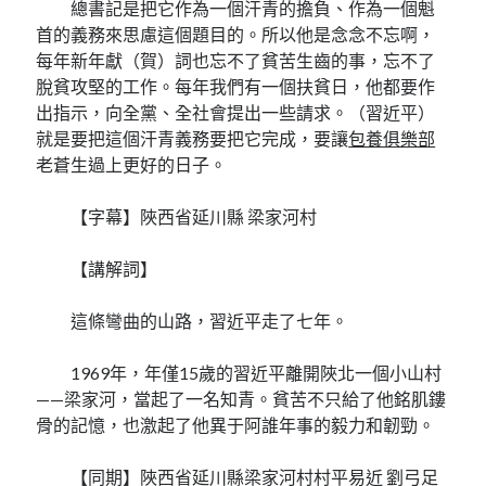
總書記是把它作為一個汗青的擔負、作為一個魁
首的義務來思慮這個題目的。所以他是念念不忘啊，
每年新年獻（賀）詞也忘不了貧苦生齒的事，忘不了
脫貧攻堅的工作。每年我們有一個扶貧日，他都要作
出指示，向全黨、全社會提出一些請求。（習近平）
就是要把這個汗青義務要把它完成，要讓
包養俱樂部
老蒼生過上更好的日子。
【字幕】陜西省延川縣 梁家河村
【講解詞】
這條彎曲的山路，習近平走了七年。
1969年，年僅15歲的習近平離開陜北一個小山村
——梁家河，當起了一名知青。貧苦不只給了他銘肌鏤
骨的記憶，也激起了他異于阿誰年事的毅力和韌勁。
【同期】陜西省延川縣梁家河村村平易近 劉弓足