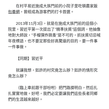
在村平易近施成大族門前的小院子里吃頓農家飯
包養網
，曾經成為游客們的打卡首選。
2013年11月3日，就是在施成大族門前的這個小
院里，習近平第一次提出了“精準扶貧”這個詞，他抽像
地對大師說，“手榴彈炸跳蚤”是不可的，抓扶貧切忌喊
年夜標語，也不要定那些好高騖遠的目的，要一件事
一件事做。
【同期】習近平
就讓我想，如許的村究竟怎么辦？如許的情形究
竟怎么辦？
（臨上車前跟干部吩咐）把門路摸明白，然后扎
扎實實地做。好吧，我們必定要讓我們這些長者同鄉
們的生涯越來越好。