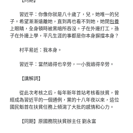
習近平：你像你就是八十歲了，兒，她唯一的兒
子。希望漸漸遠離她，直到再也看不到她，她閉
包養
上眼睛，全身頓時被黑暗所吞沒。子在外邊打工，孫
子在外邊上學，平凡生涯的事都是你本身摒擋本身？
村平易近：我本身。
習近平：當然過得也辛勞，一小我過得辛勞。
【講解詞】
從此次考核之后，每年新年首站考核看扶貧，曾
經成為習近平的一個通例，黨的十八年夜以來，這位
國民魁首在扶貧任務上傾瀉了大批的感情和心力。
【同期】原國務院扶貧辦主任 劉永富