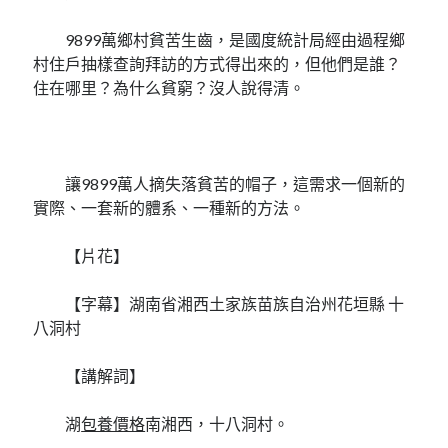
9899萬鄉村貧苦生齒，是國度統計局經由過程鄉
村住戶抽樣查詢拜訪的方式得出來的，但他們是誰？
住在哪里？為什么貧窮？沒人說得清。
讓9899萬人摘失落貧苦的帽子，這需求一個新的
實際、一套新的體系、一種新的方法。
【片花】
【字幕】湖南省湘西土家族苗族自治州花垣縣 十
八洞村
【講解詞】
湖
包養價格
南湘西，十八洞村。