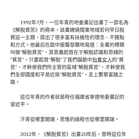
1992年7月，一位年青的地委書記出書了一部名為
《解脫貧苦》的冊本，該書繚繞閩東地域若何早日脫
貧這一主題，提出了很多富有扶植性的理念、不雅點
和方式。他最后在跋中振聾發聵地寫道：全書的標題
叫做“解脫貧苦”，其意義起首在于解脫認識和思緒的
“貧苦”，只要起首“解脫”了我們腦筋中
包養女人
的“貧
苦”，才幹使我們所主管的區域“解脫貧苦”，才幹使我
們全部國度和平易近族“解脫貧苦”，走上繁華富饒之
路。
這位年青的作者就是時任福建省寧德地委書記的
習近平。
汗青從哪里開端，思惟的過程也從哪里開端。
2012年，《解脫貧苦》出書20年后，昔時這位年