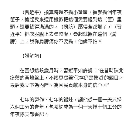
（習近平）擔糞時還不擔小筐筐，擔就擔個年夜
筐子，擔起糞來還用鐵锨把這個糞要鏟到這（筐）里
頭，還要鏟得滿滿的，（肩膀）壓得全都爛了，（習
近平）把衣服脫上去疊整潔，疊起就襯在這個（肩
膀）上，說你肩膀疼你不要擔，他說不怕。
【講解詞】
在回想這段歲月時，習近平如許說：“在昔時陜北
瘠薄的黃地盤上，不竭思慮著‘保存仍是撲滅’的題目，
最后我立下為內陸、為國民貢獻本身的信心。”
七年的勞作、七年的鍛煉，讓他從一個一天只掙
六個工分的青年，
包養網
成為一個一天掙十個工分的
年夜隊支部書記。