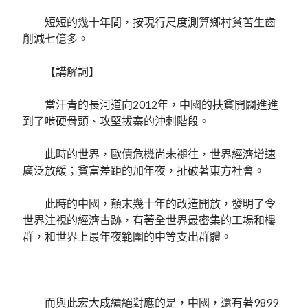
短短的幾十年間，按現行尺度測算鄉村貧苦生齒
削減七億多。
【講解詞】
當汗青的長河道向2012年，中國的扶貧開闢進進
到了啃硬骨頭、攻堅拔寨的沖刺階段。
此時的世界，歐債危機尚未褪往，世界經濟增速
廣泛放緩；貧富差距的加年夜，扯破著東方社會。
此時的中國，顛末幾十年的改造開放，發明了令
世界注視的經濟古跡，有著全世界最密集的工場和樓
群，和世界上最年夜範圍的中等支出群體。
而與此宏大成績絕對應的是，中國，還有著9899