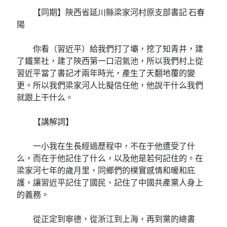
【同期】陜西省延川縣梁家河村原支部書記 石春
陽
你看（習近平）給我們打了壩，挖了知青井，建
了鐵業社，建了陜西第一口沼氣池，所以我們村上從
習近平當了書記才兩年時光，產生了天翻地覆的變
更。所以我們梁家河人比擬信任他，他說干什么我們
就跟上干什么。
【講解詞】
一小我在生長經過歷程中，不在于他遭受了什
么，而在于他記住了什么，以及他是若何記住的。在
梁家河七年的歲月里，同鄉們的樸實感情和暖和庇
護，讓習近平記住了國民、記住了中國共產黨人身上
的義務。
從正定到寧德，從浙江到上海，再到黨的總書