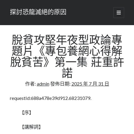
探討恐龍滅絕的原因
開
啟
主
要
選
單
脫貧攻堅年夜型政論專
題片《專包養網心得解
脫貧苦》第一集 莊重許
諾
作者:
admin
發佈日期:
2025 年 7 月 31 日
requestId:688a478e39d912.68231079.
【序】
【講解詞】