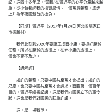
記，這四十多年里，“國民”在習近平的心平分量越來越
重，從小
包養網
我的樸實感情、一個黨員義務，逐步
上升為年夜國魁首的擔負。
【同期】習近平（2017年1月24日 河北省張家口
市德勝村）
我們此刻到2020年要建玉成面小康，要抓好脫貧
任務，所以在脫貧的途徑上，在奔小康的途徑上，一
個也不克不及少。
【講解詞】
如許的義務，只要中國共產黨才會提出；如許的
尺度，也只要中國共產黨才會請求。面臨第一個百年
目的，習近平總書記說，這是我們向國民立下的軍令
狀，這也是我們對國民的莊重許諾。
這，是一場戰爭。