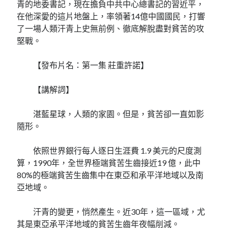
青的地委書記，現在擔負中共中心總書記的習近平，
在他深愛的這片地盤上，率領著14億中國國民，打響
了一場人類汗青上史無前例、徹底解脫盡對貧苦的攻
堅戰。
【發布片名：第一集 莊重許諾】
【講解詞】
湛藍星球，人類的家園。但是，貧苦卻一直如影
隨形。
依照世界銀行每人逐日生涯費 1.9 美元的尺度測
算，1990年，全世界極端貧苦生齒接近19 億，此中
80%的極端貧苦生齒集中在東亞和承平洋地域以及南
亞地域。
汗青的變更，悄然產生。近30年，這一區域，尤
其是東亞承平洋地域的貧苦生齒年夜幅削減。