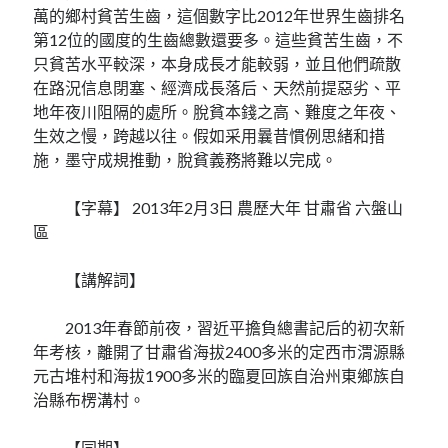
萬的鄉村貧苦生齒，這個數字比2012年世界生齒排名
第12位的國度的生齒總數還要多。這些貧苦生齒，不
只貧苦水平較深，本身成長才能較弱，並且他們疏散
在路況信息閉塞、經濟成長落后、天然前提惡劣、平
地年夜川阻隔的處所。脫貧本錢之高、難度之年夜、
生效之慢，跨越以往。假如采用曩昔慣例思緒和措
施，墨守成規推動，脫貧義務將難以完成。
【字幕】 2013年2月3日 農歷大年 甘肅省 六盤山
區
【講解詞】
2013年春節前夜，習近平擔負總書記后的初次新
年考核，離開了甘肅省海拔2400多米的定西市渭源縣
元古堆村和海拔1900多米的臨夏回族自治州東鄉族自
治縣布楞溝村。
【同期】