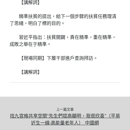
【講解詞】
精準扶貧的提出，給下一個步驟的扶貧任務理清
了思緒，明白了標的目的。
習近平指出：扶貧開闢，貴在精準，重在精準，
成敗之舉在于精準。
【現場同期】下層干部進戶查詢拜訪。
【講解詞】
上一篇文章
找九宮格共享空間“先生們提高顯明，我很欣喜”（平易
近生一線·高能量老年人）_中國網