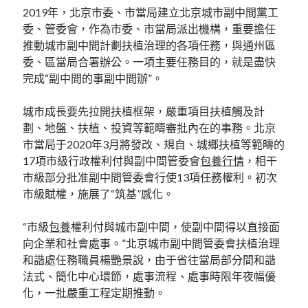
2019年，北京市委、市當局建立北京城市副中間黨工
委、管委會，作為市委、市當局派出機構，重要擔任
推動城市副中間計劃扶植治理的各項任務，與通州區
委、區當局合署辦公。一項主要任務目的，就是盡快
完成“副中間的事副中間辦”。
城市成長要先拉開扶植框架，嚴重項目扶植觸及計
劃、地盤、扶植、投資等範疇審批內在的事務。北京
市當局于2020年3月將發改、規自、城鄉扶植等範疇的
17項市級行政權利付與副中間管委會
包養行情
，相干
市級部分批准副中間管委會行使13項任務權利。初次
市級賦權，施展了“筑基”感化。
“市級
包養
權利付與城市副中間，使副中間得以直接面
向企業和社會處事。”北京城市副中間管委會扶植治理
和諧處任務職員楊艷景說，由于省往當局部分間和諧
法式、簡化中心環節，處事流程、處事時限年夜幅優
化，一批嚴重工程定期推動。