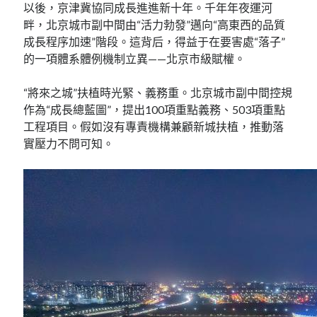
以後，京津冀協同成長進進新十年。千年年夜運河
畔，北京城市副中間由“活力勃發”邁向“高東西的品質
成長程序加速”階段。這背后，得益于在要害處“落子”
的一項體系體例機制立異——北京市級賦權。
“將來之城”扶植時光緊、義務重。北京城市副中間控規
作為“成長總藍圖”，提出100項重點義務、503項重點
工程項目。假如沒有專責機構兼顧新城扶植，推動落
實壓力不問可知。