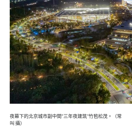
夜幕下的北京城市副中間“三年夜建筑”竹苞松茂。（常
叫 攝）