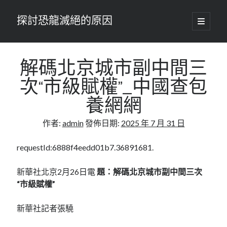
探討恐龍滅絕的原因
開
啟
主
要
選
單
解碼北京城市副中間三
次“市級賦權”_中國查包
養網網
作者:
admin
發佈日期:
2025 年 7 月 31 日
requestId:6888f4eedd01b7.36891681.
新華社北京2月26日電
題：解碼北京城市副中間三次
“市級賦權”
新華社記者張驍