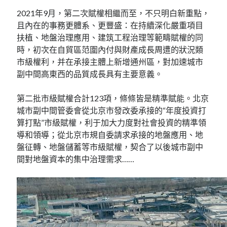
2021年9月，第二次賦權相繼而至，不只明白新重點，
且內在的事務更體系、更豐盛：在持續深化嚴重項目
扶植、地盤治理應用、建筑工程治理等範疇賦權的同
時，初次在自貿區范圍內付與財產成長周遭的狀況類
市級權利，并在承接主體上新增通州區，對加速城市
副中間高東西的品質成長具有主要意義。
第二批市級賦權合計123項，條條皆是精準賦能。北京
城市副中間管委會從北京市發改委承接的“年度投資打
算打點”市級賦權，利于加大力度對社會投資的精準領
導和領導；從北京市規自委請求承接的地盤應用、地
盤征轉、地盤儲蓄等市級賦權，契合了以後城市副中
間對地盤資本的集中治理需求……