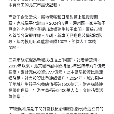
本質開工的北京市最快記載。
而對于企業需求，屬地管轄和日常監管上風慢慢開
釋，完成扁平化辦事。2024年8月，通州區一家生孩子
豆腐的老字號企業提出改擴建生孩子車間，區級市場
監管部分當即呼應。今朝，新車間已進進裝備調試階
段，年內投用后產能將晉陞100%、節儉人工本錢
30%。
三次市級賦權為新城扶植插上“同黨”。記者清楚到，
2019年以來，北京城市副中間持續5年堅持年均千億元
強度，累計完成投資5977億元，此中當局投資比重連
續降落，社會投資比重連續攀升。2024年，城市副中
間地域年生孩子
包養
總值衝破1500億元，財產構造連
續優化進級，年游客量衝破2400萬人次，文旅花費活
氣倍增。
“市級賦權是副中間計劃扶植治理體系體例改造立異的