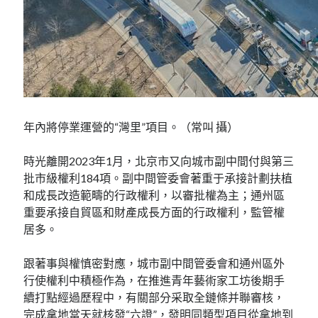
年內將停業運營的“灣里”項目。（常叫 攝）
時光離開2023年1月，北京市又向城市副中間付與第三
批市級權利184項。副中間管委會著重于承接計劃扶植
和成長改造範疇的行政權利，以審批權為主；通州區
重要承接自貿區和財產成長方面的行政權利，監管權
居多。
跟著事與權慎密對應，城市副中間管委會和通州區外
行使權利中積極作為，在推進青年藝術家工坊後期手
續打點經過歷程中，有關部分采取全鏈條并聯審核，
完成拿地當天就核發“六證”，發明同類型項目從拿地到