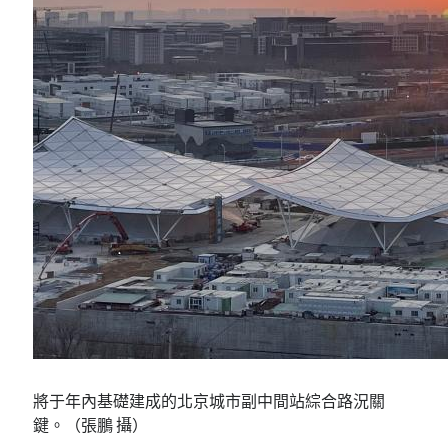
將于年內基礎建成的北京城市副中間站綜合路況關
鍵。（張鵬 攝）