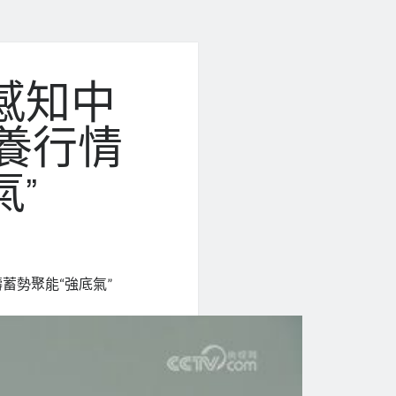
感知中
養行情
”
蓄勢聚能“強底氣”