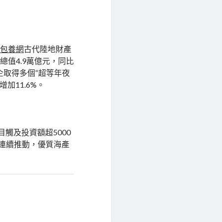
，
包養網
古代陸地財產
值4.9萬億元，同比
企取得多個“超等年夜
加11.6%。
項目觸及投資額超5000
植連續推動，優質海產