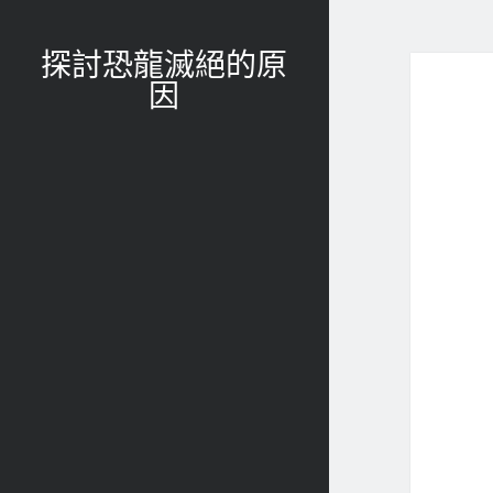
探討恐龍滅絕的原
因