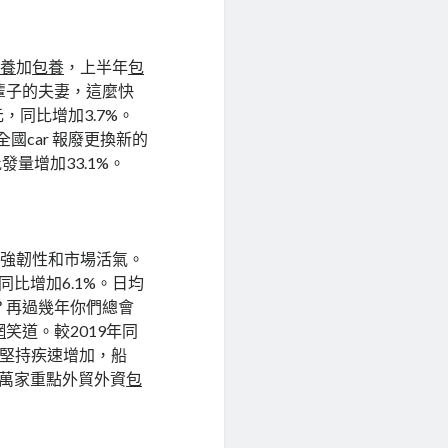
包養
加
包養
，上半年
包
輩子的夫妻，這麼快
元，同比增加3.7%。
全國car 報廢更換新的
發量增加33.1%。
較強韌性和市場活氣。
比增加6.1%。日均
？再過幾年你們總會
網
笑道。較2019年同
續堅持疾速增加，船
6萬家重點外貿外資
包