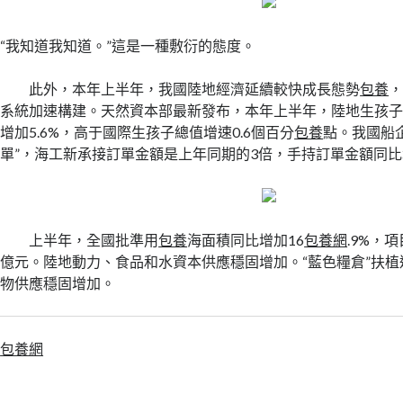
“我知道我知道。”這是一種敷衍的態度。
此外，本年上半年，我國陸地經濟延續較快成長態勢
包養
系統加速構建。天然資本部最新發布，本年上半年，陸地生孩子總
增加5.6%，高于國際生孩子總值增速0.6個百分
包養
點。我國船
單”，海工新承接訂單金額是上年同期的3倍，手持訂單金額同比增
上半年，全國批準用
包養
海面積同比增加16
包養網
.9%，
億元。陸地動力、食品和水資本供應穩固增加。“藍色糧倉”扶
物供應穩固增加。
包養網