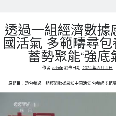
透過一組經濟數據
國活氣 多範疇尋包
蓄勢聚能“強底氣
作者:
admin
發佈日期:
2024 年 8 月 4 日
原題目：透
包養
過一組經濟數據感知中國活氣
包養網
多範疇