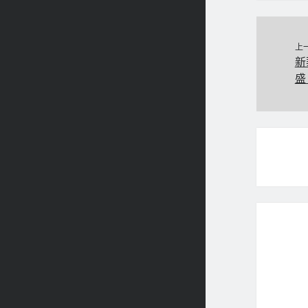
上
新
盛