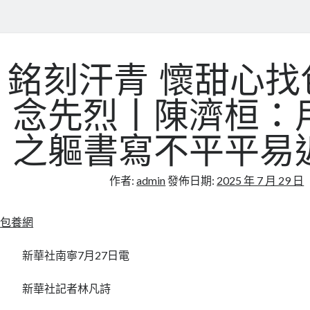
銘刻汗青 懷甜心找
念先烈丨陳濟桓：
之軀書寫不平平易
作者:
admin
發佈日期:
2025 年 7 月 29 日
包養網
新華社南寧7月27日電
新華社記者林凡詩