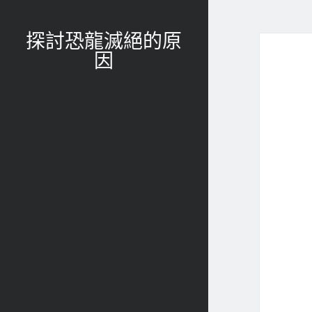
探討恐龍滅絕的原
因