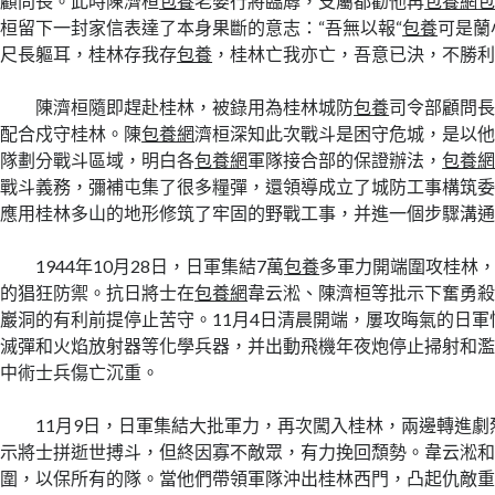
顧問長。此時陳濟桓
包養
老婆行將臨蓐，支屬都勸他再
包養網
桓留下一封家信表達了本身果斷的意志：“吾無以報“
包養
可是蘭
尺長軀耳，桂林存我存
包養
，桂林亡我亦亡，吾意已決，不勝利
陳濟桓隨即趕赴桂林，被錄用為桂林城防
包養
司令部顧問長
配合戍守桂林。陳
包養網
濟桓深知此次戰斗是困守危城，是以
隊劃分戰斗區域，明白各
包養網
軍隊接合部的保證辦法，
包養
戰斗義務，彌補屯集了很多糧彈，還領導成立了城防工事構筑
應用桂林多山的地形修筑了牢固的野戰工事，并進一個步驟溝
1944年10月28日，日軍集結7萬
包養
多軍力開端圍攻桂林，
的猖狂防禦。抗日將士在
包養網
韋云淞、陳濟桓等批示下奮勇
巖洞的有利前提停止苦守。11月4日清晨開端，屢攻晦氣的日
滅彈和火焰放射器等化學兵器，并出動飛機年夜炮停止掃射和
中術士兵傷亡沉重。
11月9日，日軍集結大批軍力，再次闖入桂林，兩邊轉進
示將士拼逝世搏斗，但終因寡不敵眾，有力挽回頹勢。韋云淞
圍，以保所有的隊。當他們帶領軍隊沖出桂林西門，凸起仇敵