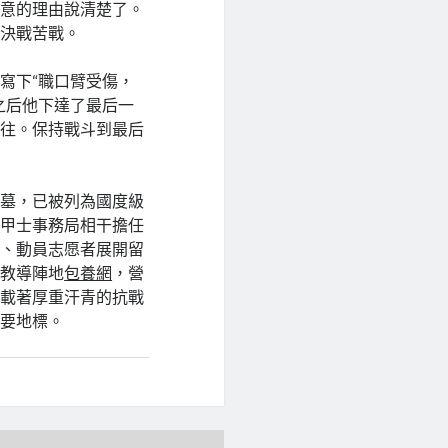
同意的理由說清楚了。
的決戰苦戰。
寫下“職口臂受傷，
之后他下達了最后一
出往。保持戰斗到最后
軍墓，已被列為國度級
養
甲士事務局相干擔任
講、動員志愿者展開留
義教導陣地
包養網
，營
承載著厚重汗青的抗戰
主要地標。