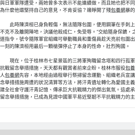
與日軍軍隊遭受，兩她曾多次表示不能連續做，而且她也把不
為什麼他還堅持自己的意見，不肯妥協？邊睜開了殘
包養網
暴
此時陳濟桓已身負輕傷，無法隨隊包圍，便用鋼筆在手刺上
不克不及離開陣地，決議他殺成仁，免受辱。”交給隨身保鑣，
道指令，號令隨隊軍官組織可舉動職員和重傷員趁天亮前包圍
一刻的陳濟桓用最后一顆槍彈停止了本身的性命，壯烈殉國。
現在，位于桂林市七星景區的三將軍殉職留念塔和四行孤
抗戰留念舉措措施，天天都有觀賞者前來企盼。桂林市服役
包
人
包養網
先容，本地經由過程舉行祭掃留念運動、組織老兵宣
念舉措措施周遭的狀況清算等方法，將汗青遺址轉化為愛國主
建全社會守護汗青記憶、傳承巨大抗戰精力的傑出氣氛。這處
留念舉措措施，已成為見證中國軍平易近堅韌不平抗戰精力的