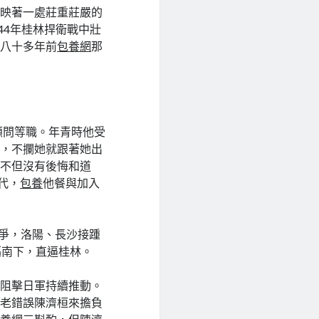
掩映著一處莊重莊嚴的
44年桂林捍衛戰中壯
了八十多年前
包養網
那
顧問等職。年青時他受
後，不攔她就跟著她出
者不但沒有後悔和道
代，
包養
他餐與加入
爭，洛陽、長沙接踵
驅南下，直逼桂林。
，阻擊日軍持續推動。
望老錯誤陳濟桓來擔負