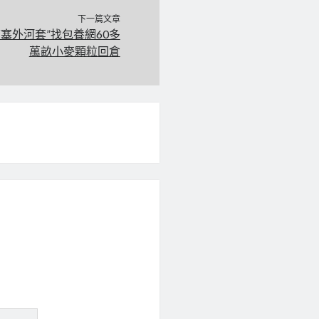
下一篇文章
塞外河套”找包養網60多
萬畝小麥顆粒回倉