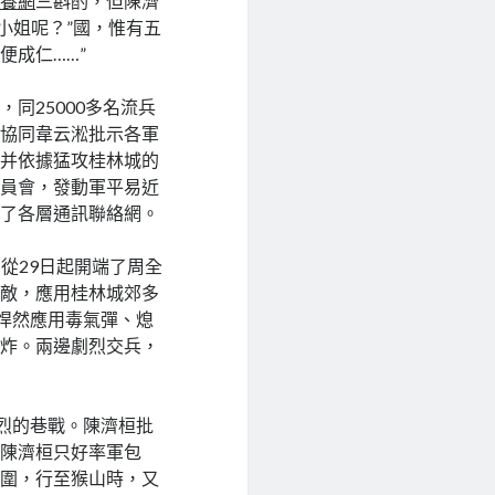
包養網
三斟酌，但陳濟
小姐呢？”國，惟有五
便成仁……”
，同25000多名流兵
他協同韋云淞批示各軍
網
并依據猛攻桂林城的
委員會，發動軍平易近
通了各層通訊聯絡網。
從29日起開端了周全
殺敵，應用桂林城郊多
軍悍然應用毒氣彈、熄
濫炸。兩邊劇烈交兵，
劇烈的巷戰。陳濟桓批
和陳濟桓只好率軍包
重圍，行至猴山時，又