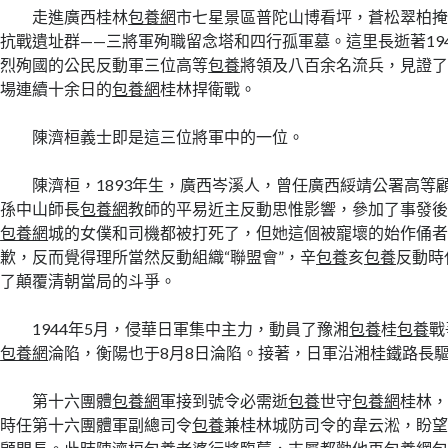
走進廣西桂林
包養網
市七星景區普陀山博看坪，蒼松翠柏
抗戰遺址群——三將軍殉職留念塔和四行孤軍墓。這里長逝著19
烈殉國的公民反動軍三位高等
包養
將領及八百余名流兵，見證
場連續十余日的
包養網
桂林捍衛戰。
陳濟桓義士即是這三位將軍中的一位。
陳濟桓，1893年生，廣西岑溪人，曾任廣西綏靖公署高等
孫中山師長
包養網
教師的平易近主反動思惟影響，參加了事發
包養網
城的女僕和司機都被打死了，但她這個被寵壞的始作俑
歉，反而覺得理所當然反動組織“聯盟會”，辛
包養
亥
包養
反動時
了顛覆清朝當局的斗爭。
1944年5月，侵華日軍集中主力，動員了豫湘
包養
桂
包養
戰
包養網
淪陷，衡陽也于8月8日淪陷。接著，日軍沿湘桂鐵路長
第十六團體
包養網
軍接到號令必需逝
包養
世守
包養網
桂林
時任第十六團體軍副總司令
包養
兼桂林城防司令的韋云淞，盼