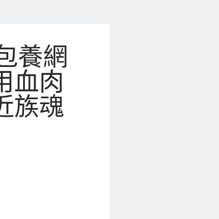
包養網
用血肉
近族魂