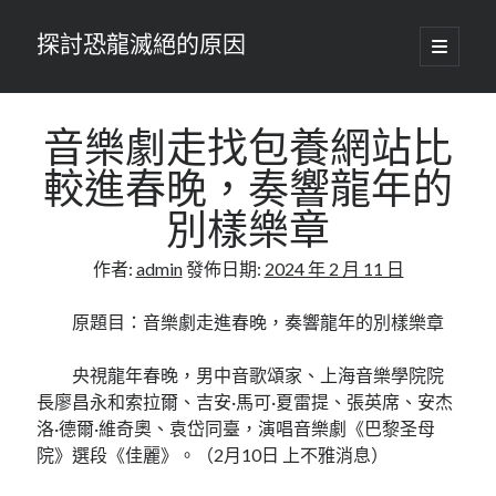
探討恐龍滅絕的原因
開
啟
主
要
選
單
音樂劇走找包養網站比
較進春晚，奏響龍年的
別樣樂章
作者:
admin
發佈日期:
2024 年 2 月 11 日
原題目：音樂劇走進春晚，奏響龍年的別樣樂章
央視龍年春晚，男中音歌頌家、上海音樂學院院
長廖昌永和索拉爾、吉安·馬可·夏雷提、張英席、安杰
洛·德爾·維奇奧、袁岱同臺，演唱音樂劇《巴黎圣母
院》選段《佳麗》。（2月10日 上不雅消息）