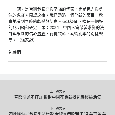
龍，是吉利
包養網
與幸福的代表，更是氣力與勇
氣的象征。團聚之夜，我們透過一個全新的節目，欣
喜地看到春晚的轉變與新意。毫無疑問，這是一個好
的兆明顯和確定。頭：2024，中國人會帶著求變的決
計與果斷的信心
包養
，行穩致遠，奏響龍年的別樣樂
章。（
張家錚
）
包養網
上一篇文章
春節快遞不打烊 折射中國花費新找包養經驗活氣
下一篇文章
四地聯動尋包養網站比較 看總臺春晚若何“各美其美 美