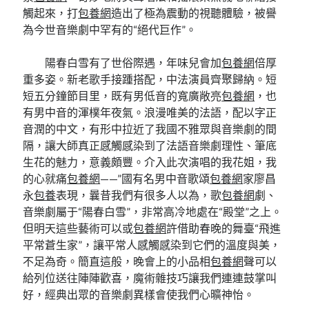
觸起來，打
包養網
造出了極為震動的視聽體驗，被譽
為今世音樂劇中罕有的“絕代巨作”。
陽春白雪有了世俗際遇，年味兒會加
包養網
倍厚
重多姿。新老歌手接踵搭配，中法演員齊聚歸納。短
短五分鐘節目里，既有男低音的寬廣敞亮
包養網
，也
有男中音的渾樸年夜氣。浪漫唯美的法語，配以字正
音潤的中文，有形中拉近了我國不雅眾與音樂劇的間
隔，讓大師真正感觸感染到了法語音樂劇理性、筆底
生花的魅力，意義頗豐。介入此次演唱的我花姐，我
的心就痛
包養網
——”國有名男中音歌頌
包養網
家廖昌
永
包養
表現，曩昔我們有很多人以為，歌
包養網
劇、
音樂劇屬于“陽春白雪”，非常高冷地處在“殿堂”之上。
但明天這些藝術可以或
包養網
許借助春晚的舞臺“飛進
平常蒼生家”，讓平常人感觸感染到它們的溫度與美，
不足為奇。簡直這般，晚會上的小品相
包養網
聲可以
給列位送往陣陣歡喜，魔術雜技巧讓我們連連鼓掌叫
好，經典出眾的音樂劇異樣會使我們心曠神怡。