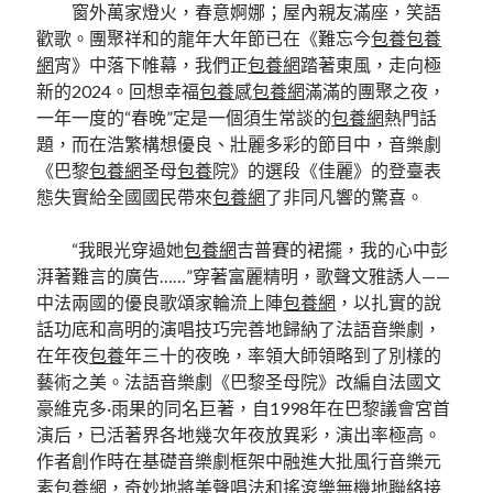
窗外萬家燈火，春意婀娜；屋內親友滿座，笑語
歡歌。團聚祥和的龍年大年節已在《難忘今
包養
包養
網
宵》中落下帷幕，我們正
包養網
踏著東風，走向極
新的2024。回想幸福
包養
感
包養網
滿滿的團聚之夜，
一年一度的“春晚”定是一個須生常談的
包養網
熱門話
題，而在浩繁構想優良、壯麗多彩的節目中，音樂劇
《巴黎
包養網
圣母
包養
院》的選段《佳麗》的登臺表
態失實給全國國民帶來
包養網
了非同凡響的驚喜。
“我眼光穿過她
包養網
吉普賽的裙擺，我的心中彭
湃著難言的廣告……”穿著富麗精明，歌聲文雅誘人——
中法兩國的優良歌頌家輪流上陣
包養網
，以扎實的說
話功底和高明的演唱技巧完善地歸納了法語音樂劇，
在年夜
包養
年三十的夜晚，率領大師領略到了別樣的
藝術之美。法語音樂劇《巴黎圣母院》改編自法國文
豪維克多·雨果的同名巨著，自1998年在巴黎議會宮首
演后，已活著界各地幾次年夜放異彩，演出率極高。
作者創作時在基礎音樂劇框架中融進大批風行音樂元
素
包養網
，奇妙地將美聲唱法和搖滾樂無機地聯絡接