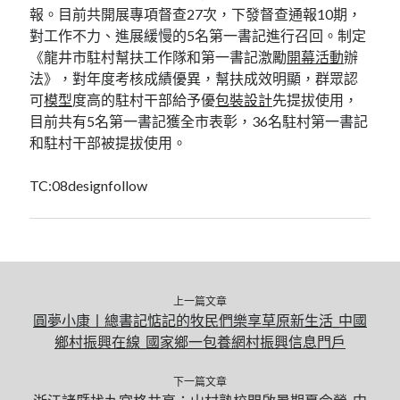
報。目前共開展專項督查27次，下發督查通報10期，
對工作不力、進展緩慢的5名第一書記進行召回。制定
《龍井市駐村幫扶工作隊和第一書記激勵
開幕活動
辦
法》，對年度考核成績優異，幫扶成效明顯，群眾認
可
模型
度高的駐村干部給予優
包裝設計
先提拔使用，
目前共有5名第一書記獲全市表彰，36名駐村第一書記
和駐村干部被提拔使用。
TC:08designfollow
上一篇文章
圓夢小康丨總書記惦記的牧民們樂享草原新生活_中國
鄉村振興在線_國家鄉一包養網村振興信息門戶
下一篇文章