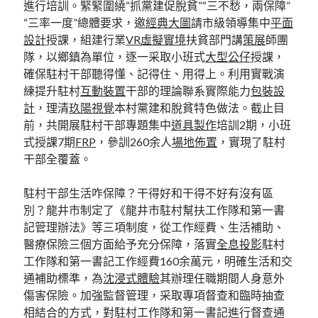
進行培訓。緊緊圍繞“抓黨建促脫貧”“三不愁，兩保障”
“三率一度”總體要求，邀
經典大圖
請市級領導集中
平面
設計
授課，組建行業
VR虛擬實境
扶貧部門講
策展
師團
隊，以鄉鎮為單位，逐一采取小班式
大型公仔
授課，
確保駐村干部聽得懂、記得住、用得上。利用實戰演
練提升駐村
互動裝置
干部的理論聯系實際能力
包裝設
計
，理清
玖陽視覺
本村黨建和脫貧特色做法。截止目
前，共開展駐村干部專題集中
道具製作
培訓2期，小班
式授課7期
FRP
，參訓260余人
場地佈置
，實現了駐村
干部全覆蓋。
駐村干部生活咋保障？干得好和干得不好有沒有區
別？龍井市制定了《龍井市駐村幫扶工作隊和第一書
記管理辦法》等三項制度，從工作經費、生活補助、
醫療保險三個方面給予充分保障，落實
全息投影
駐村
工作隊和第一書記工作經費160余萬元，明確生活和交
通補助標準，為
沈浸式體驗
其辦理任職期間人身意外
傷害保險。加強監督管理，采取專項督查和臨時抽查
相結合的方式，對駐村工作隊和第一書記進行督查通