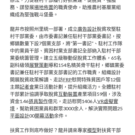
務、謀發展
場地佈置
的職責使命，助推農村基層黨組
織成為堅強戰斗堡壘。
龍井市按照州里統一部署，成立
廣告設計
脫貧攻堅駐
村干部黨委，由市委書記兼任駐村干部黨委書記，按
鄉鎮數量下設7個黨支部，將“第一書記”、駐村工作隊
中的黨員干部、貧困村黨支部書記全部納入駐村干部
黨委統籌管理。建立五級聯動促脫貧工作體系，65名
副科級領
展覽策劃
導和154名精英骨干駐村，鄉鎮黨委
書記兼任駐村干部黨支部書記的工作職責，組織設計
開展脫貧政策解讀、走訪
FRP
慰問特殊貧困戶等12個
主題
記者會
黨日活動計劃，提升組織活力。全體駐村
干部累計協調爭取脫貧
互動裝置
產業項目59個，涉及
資金1.46
道具製作
億元，走訪慰問1406人
VR虛擬實
境
，幫助貧困黨員和群眾3000余人，解決實際問題25
平面設計
00
開幕活動
余件。
扶貧工作到底咋做好？龍井請來專家
模型
對扶貧干部