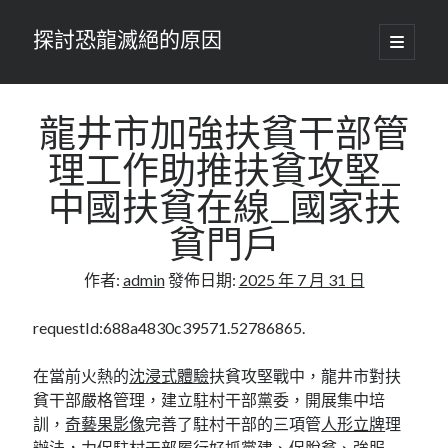
探討恐龍滅絕的原因
開
啟
主
要
選
單
龍井市加強扶貧干部管
理工作助推扶貧攻堅_
中國扶貧在線_國家扶
貧門戶
作者:
admin
發佈日期:
2025 年 7 月 31 日
requestId:688a4830c39571.52786865.
在當前火熱的
沈浸式體驗
扶貧攻堅戰中，龍井市對扶
貧干部嚴格管理，建立駐村干部黨委，開展集中培
訓，
奇藝果影像
完善了駐村干部的三項管
人形立牌
理
辦法，力促駐村干部履行好抓黨建、促脫貧、強服