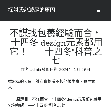
探討恐龍滅絕的原因
開
啟
主
要
選
單
不謀找包養經驗而合，
“十四冬”design元素都用
它！——“十四冬”科普之
七
作者:
admin
發佈日期:
2024 年 1 月 29 日
媽80%的大病。誰有資格看不起他做生意，做生意
人？
原題目：不謀而合，“十四冬”design元素都
包養
用
它
包養網
！——“十四冬”科普之七