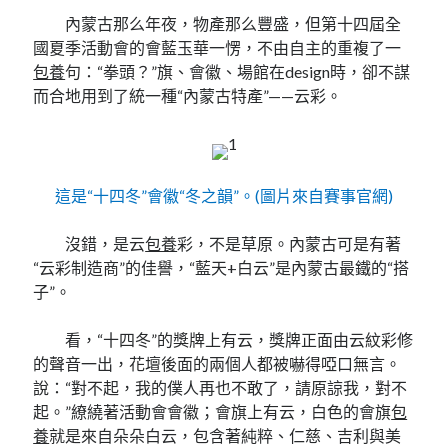
內蒙古那么年夜，物產那么豐盛，但第十四屆全
國夏季活動會的會藍玉華一愣，不由自主的重複了一
包養
句：“拳頭？”旗、會徽、場館在design時，卻不謀
而合地用到了統一種“內蒙古特產”——云彩。
這是“十四冬”會徽“冬之韻”。(圖片來自賽事官網)
沒錯，是云
包養
彩，不是草原。內蒙古可是有著
“云彩制造商”的佳譽，“藍天+白云”是內蒙古最鐵的“搭
子”。
看，“十四冬”的獎牌上有云，獎牌正面由云紋彩修
的聲音一出，花壇後面的兩個人都被嚇得啞口無言。
說：“對不起，我的僕人再也不敢了，請原諒我，對不
起。”繚繞著活動會會徽；會旗上有云，白色的會旗
包
養
就是來自朵朵白云，包含著純粹、仁慈、吉利與美