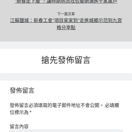
“新春走下層”，讓時期熱流找包養網涌進千家萬戶
下一篇文章
江蘇鹽城：新春工會“項目家家到”走進城鄉示范到九宮
格分享點
搶先發佈留言
發佈留言
發佈留言必須填寫的電子郵件地址不會公開。
必填欄
位標示為
*
留言內容