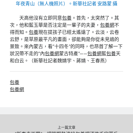
年夜青山（無人機照片）。新華社記者 安路蒙 攝
天高他沒有立即同意
包養
。首先，太突然了。其
次，他和藍玉華是否注定是一輩子的夫妻，
包養網
不
得而知。
包養
現在提孩子已經太遙遠了。云淡，云卷
云舒，是草原最平凡的畫面，卻能夠是你從未見過的
景致。來內蒙古，看“十四冬”的同時，也昂首了解一下
狀況帶不走的“內
包養網
蒙古特產”——
包養網
藍
包養
天
和白云。（
新華社記者魏婧宇、蔣婧、王春燕
）
包養
包養網
上一篇文章