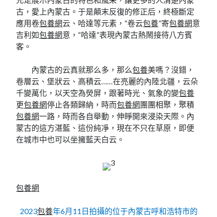
古，愛上內蒙古。于是顛末反復的修正后，終極斷定
應用卷
包養網
云、哈達等元素，“卷云
包養
”寄
包養網
意
吉利如
包養網
意，“哈達”表現內蒙古熱鬧接待八方賓
客。
內蒙古的云真就那么多，那么
包養
美嗎？沒錯，
卷層云、堡狀云、高積云……在亮麗的內陸北疆，云朵
千變萬化，以天空為熒屏，跟著時光、氣象的變
包養
更
包養網
停止各類歸納，時而
包養網
團團相聚，聚積
包養網
一路，時而各自舉動，伸睜開來浸染天際。內
蒙古的這方湛藍、這份純凈，現在不只在草原，即便
在城市中也可以坐擁藍天白云。
包養網
2023
包養
年6月11日拍攝的位于內蒙古呼和浩特市的