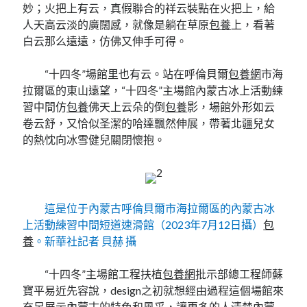
妙；火把上有云，真假聯合的祥云裝點在火把上，給
人天高云淡的廣闊感，就像是躺在草原
包養
上，看著
白云那么遠遠，仿佛又伸手可得。
“十四冬”場館里也有云。站在呼倫貝爾
包養網
市海
拉爾區的東山遠望，“十四冬”主場館內蒙古冰上活動練
習中間仿
包養
佛天上云朵的倒
包養
影，場館外形如云
卷云舒，又恰似圣潔的哈達飄然伸展，帶著北疆兒女
的熱忱向冰雪健兒關閉懷抱。
這是位于內蒙古呼倫貝爾市海拉爾區的內蒙古冰
上活動練習中間短道速滑館（2023年7月12日攝）
包
養
。新華社記者 貝赫 攝
“十四冬”主場館工程扶植
包養網
批示部總工程師蘇
寶平易近先容說，design之初就想經由過程這個場館來
充足展示內蒙古的特色和風采，讓更多的人清楚內蒙