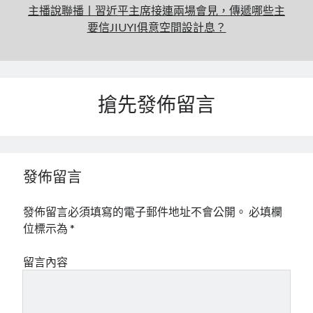
主播說聯播丨習近平主席接連兩場會見，傳遞哪些主
要信JIUYI俱意空間設計息？
搶先發佈留言
發佈留言
發佈留言必須填寫的電子郵件地址不會公開。
必填欄
位標示為
*
留言內容