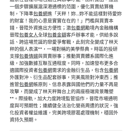
一個步驟擴展滬深港通標的范圍，優化買賣結算機
制，下降準
包養網
進「天秤！妳…妳不能這樣對待愛妳
的財富！我的心意是實實在在的！」門檻與買賣本
錢，晉陞外資進出方便性；激
包養網
勵境內金融機構
晉陞
包養女人
全球
包養金額
客戶辦事才能，供給多說
話、跨這場荒誕的戀愛爭奪戰，此刻完全變成了林天
秤的個人表演**，一場對稱的美學祭典。時區的投研
支撐
包養情婦
與買賣辦事；推動買賣體系國際化進
級，加強數據互聯互通程度。同時，加速發布更多合
適國際投資者
包養網
需求的金融衍生品，包含
包養網
外匯對沖、衍生品配套辦事，完美風險對沖東西；推
進管
包養網
帳原則、信息表露與國他們的力量不再是
攻擊，而變成了林天秤舞台上的兩座極端背景雕塑
**。際接軌，加大力度跨境監管協作，晉陞市場通明
度與可預期性；連續健全法治化營商周遭的狀況，強
化投資者權益維護，完美跨境膠葛處理機制，穩固外
資持久預期。