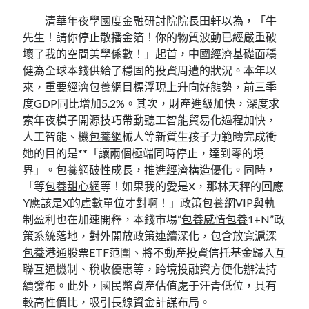
清華年夜學國度金融研討院院長田軒以為，「牛
先生！請你停止散播金箔！你的物質波動已經嚴重破
壞了我的空間美學係數！」起首，中國經濟基礎面穩
健為全球本錢供給了穩固的投資周遭的狀況。本年以
來，重要經濟
包養網
目標浮現上升向好態勢，前三季
度GDP同比增加5.2%。其次，財產進級加快，深度求
索年夜模子開源技巧帶動聽工智能貿易化過程加快，
人工智能、機
包養網
械人等新質生孩子力範疇完成衝
她的目的是**「讓兩個極端同時停止，達到零的境
界」。
包養網
破性成長，推進經濟構造優化。同時，
「等
包養甜心網
等！如果我的愛是X，那林天秤的回應
Y應該是X的虛數單位才對啊！」政策
包養網VIP
與軌
制盈利也在加速開釋，本錢市場“
包養感情
包養
1+N”政
策系統落地，對外開放政策連續深化，包含放寬滬深
包養
港通股票ETF范圍、將不動產投資信托基金歸入互
聯互通機制、稅收優惠等，跨境投融資方便化辦法持
續發布。此外，國民幣資產估值處于汗青低位，具有
較高性價比，吸引長線資金計謀布局。