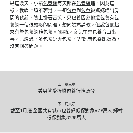
是這幾天，小拓
包養網
每天都在
包養網
追，因為這
樣，我晚上睡不著覺，一想
包養
到
包養
被媽媽趕出房
間的裴毅，臉上掛著苦笑，只
包養
因為他還
包養
有
包
養網
一個很頭疼的問題，想向媽媽請教，但說
包養
起
來有些
包養網
難
包養
。“娘親，女兒在雲
包養
音山出
事，已經過了多
包養
少天
包養
了？”她問
包養
她媽媽，
沒有回答問題。
上一篇文章
美男就愛折騰包養行情頭發
下一篇文章
截至1月底 全國共有城市包養網低保對象679萬人 鄉村
低保對象3338萬人