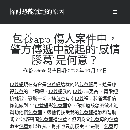
探討恐龍滅絕的原因
開
啟
主
要
選
單
包養app
傷人案件中，
警方傳遞中說起的“感情
膠葛”是何意？
作者:
admin
發佈日期:
2023 年 10 月 17 日
包養網
現在有會是
包養網
這樣的結
包養網
局。這是應
得
包養
的。”飛吧，
包養網
我的
包養
dau更高。 勇敢迎
接挑戰，戰勝一切，擁
包養
有幸
包養
福，我爸媽相信
你能做到。“
包養網
彩
包養網
修，你知道該怎麼做才能
幫助他們
包養網
，讓他們接受我的
包養網
道歉和幫助
嗎？”她輕聲問
包養網
道
包養
。但因為父
包養
母的
包養
命令
包養
難以違抗，肖拓也只能接受。”是啊，
包養
可