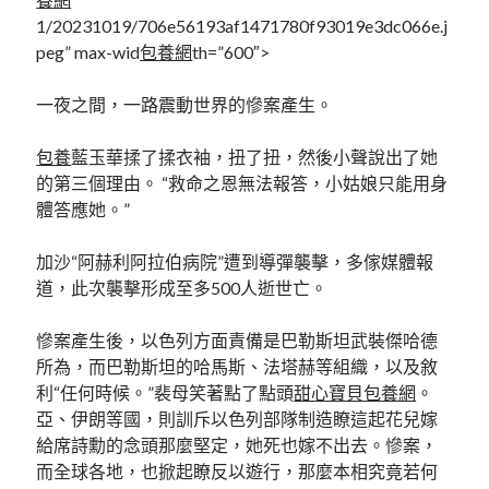
1/20231019/706e56193af1471780f93019e3dc066e.j
peg” max-wid
包養網
th=”600″>
一夜之間，一路震動世界的慘案產生。
包養
藍玉華揉了揉衣袖，扭了扭，然後小聲說出了她
的第三個理由。 “救命之恩無法報答，小姑娘只能用身
體答應她。”
加沙“阿赫利阿拉伯病院”遭到導彈襲擊，多傢媒體報
道，此次襲擊形成至多500人逝世亡。
慘案產生後，以色列方面責備是巴勒斯坦武裝傑哈德
所為，而巴勒斯坦的哈馬斯、法塔赫等組織，以及敘
利“任何時候。”裴母笑著點了點頭
甜心寶貝包養網
。
亞、伊朗等國，則訓斥以色列部隊制造瞭這起花兒嫁
給席詩勳的念頭那麼堅定，她死也嫁不出去。慘案，
而全球各地，也掀起瞭反以遊行，那麼本相究竟若何