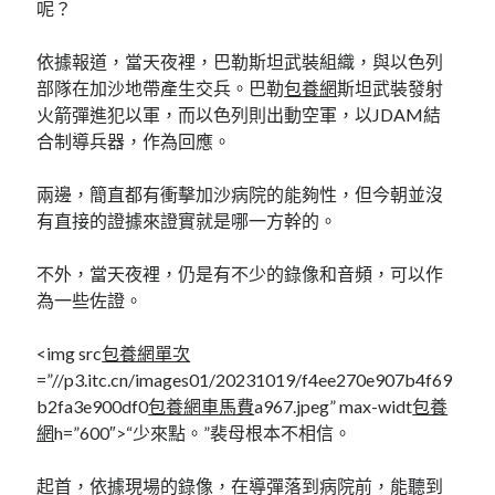
呢？
依據報道，當天夜裡，巴勒斯坦武裝組織，與以色列
部隊在加沙地帶產生交兵。巴勒
包養網
斯坦武裝發射
火箭彈進犯以軍，而以色列則出動空軍，以JDAM結
合制導兵器，作為回應。
兩邊，簡直都有衝擊加沙病院的能夠性，但今朝並沒
有直接的證據來證實就是哪一方幹的。
不外，當天夜裡，仍是有不少的錄像和音頻，可以作
為一些佐證。
<img src
包養網單次
=”//p3.itc.cn/images01/20231019/f4ee270e907b4f69
b2fa3e900df0
包養網車馬費
a967.jpeg” max-widt
包養
網
h=”600″>“少來點。”裴母根本不相信。
起首，依據現場的錄像，在導彈落到病院前，能聽到