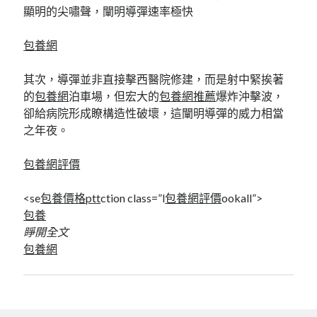
顯明的尖嘯聲，闡明導彈速率極快
包養網
其次，導彈並非直接擊西醫院修建，而是射中緊挨著
的
包養網
泊車場，但宏大的
包養網推薦
爆炸沖擊波，
卻給病院形成瞭構造性破壞，這闡明導彈的威力相當
之年夜。
包養網評價
<se
包養價格ptt
ction class=”l
包養網評價
ookall”>
包養
睜開全文
包養網