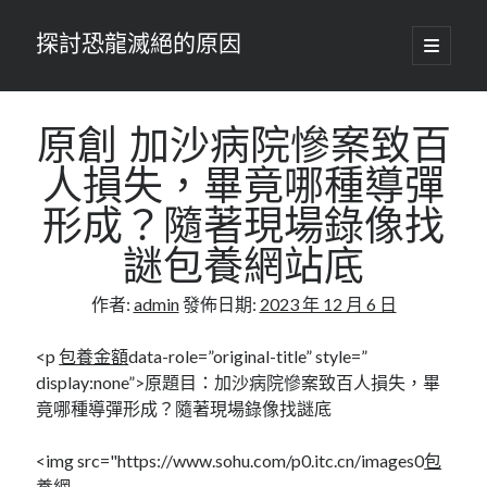
探討恐龍滅絕的原因
開
啟
主
要
選
單
原創 加沙病院慘案致百
人損失，畢竟哪種導彈
形成？隨著現場錄像找
謎包養網站底
作者:
admin
發佈日期:
2023 年 12 月 6 日
<p
包養金額
data-role=”original-title” style=”
display:none”>原題目：加沙病院慘案致百人損失，畢
竟哪種導彈形成？隨著現場錄像找謎底
<img src="https://www.sohu.com/p0.itc.cn/images0
包
養網