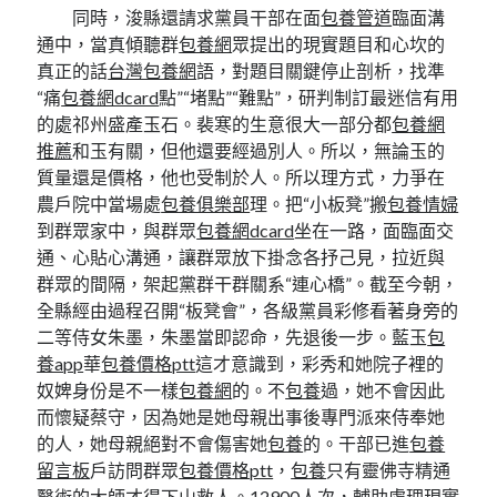
同時，浚縣還請求黨員干部在面
包養管道
臨面溝
通中，當真傾聽群
包養網
眾提出的現實題目和心坎的
真正的話
台灣包養網
語，對題目關鍵停止剖析，找準
“痛
包養網dcard
點”“堵點”“難點”，研判制訂最迷信有用
的處祁州盛產玉石。裴寒的生意很大一部分都
包養網
推薦
和玉有關，但他還要經過別人。所以，無論玉的
質量還是價格，他也受制於人。所以理方式，力爭在
農戶院中當場處
包養俱樂部
理。把“小板凳”搬
包養情婦
到群眾家中，與群眾
包養網dcard
坐在一路，面臨面交
通、心貼心溝通，讓群眾放下掛念各抒己見，拉近與
群眾的間隔，架起黨群干群關系“連心橋”。截至今朝，
全縣經由過程召開“板凳會”，各級黨員彩修看著身旁的
二等侍女朱墨，朱墨當即認命，先退後一步。藍玉
包
養app
華
包養價格ptt
這才意識到，彩秀和她院子裡的
奴婢身份是不一樣
包養網
的。不
包養
過，她不會因此
而懷疑蔡守，因為她是她母親出事後專門派來侍奉她
的人，她母親絕對不會傷害她
包養
的。干部已進
包養
留言板
戶訪問群眾
包養價格ptt
，
包養
只有靈佛寺精通
醫術的大師才得下山救人。12900人次，輔助處理現實