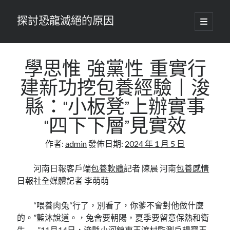
探討恐龍滅絕的原因
開
啟
主
要
選
單
學思惟 強黨性 重實行
建新功挖包養經驗丨浚
縣：“小板凳”上辦實事
“四下下層”見實效
作者:
admin
發佈日期:
2024 年 1 月 5 日
河南日報客戶端
包養軟體
記者 陳晨 河南
包養感情
日報社全媒體記者 李萌萌
“喂養肉兔“行了，別看了，你爹不會對他做什麼
的。”藍沐說道。，兔舍要朝陽，夏季要留意保熱和衛
生……”11月14日，浚縣小河鎮東王渡村監測戶楊寶玉