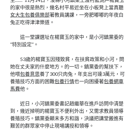
的家中很是熱烈，幾名村平易近坐在小板凳上當真聽
女大生包養俱樂部
著教員講課，一旁肥嘟嘟的年夜白
兔正吃得津津樂道。
這一堂課選址在楊寶玉的家中，是小河鎮黨委的
“特別設定”。
53歲的楊寶玉因殘致貧，在扶貧政策和小河，問
她在丈夫家的什麼地方。的一切。鎮黨委的幫扶下，
他喂
包養意思
養了300只肉兔，年支出可達3萬元，可
養殖技巧方面的困難
包養行情
也一向困擾著
包養網車
馬費
他。
近日，小河鎮黨委書記趙繼華在進戶訪問中清楚
到，幾近掉明的楊寶玉不便利外出，又需求教員領導
養殖技巧。鎮黨委顛末多方和諧，決議把講堂搬進有
艱苦的群眾家中停止現場講授和領導。