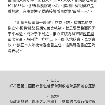
題目855個，排查牴觸膠葛46起、勝利化解牴觸37
包
養網
起，有用買通了聯絡接觸辦事群眾“最后一米”。
“組織各級黨員干部‘變上訪為下訪、接訪為約訪’，
樹立‘小板凳’懇談
長期包養
會軌制，就是要面臨面問需
于平易近、問計于平易近，推心置腹為群眾辦
包養網
單次
實事、解困難，推進‘四下下層’落地落實、見到實
效。”鶴壁市人年夜常委會副主任、浚縣縣委書記王海
濤表現。
上一篇文章
祥符區第二國民病覓包養網院到敬老院展開義診運動
下一篇文章
時政消息眼丨風雨之后見彩虹，讀懂約包養行情習近