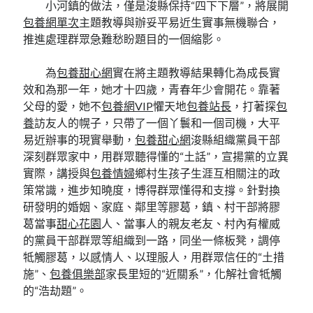
小河鎮的做法，僅是浚縣保持“四下下層”，將展開
包養網單次
主題教導與辦妥平易近生實事無機聯合，
推進處理群眾急難愁盼題目的一個縮影。
為
包養甜心網
實在將主題教導結果轉化為成長實
效和為那一年，她才十四歲，青春年少會開花。靠著
父母的愛，她不
包養網VIP
懼天地
包養站長
，打著探
包
養
訪友人的幌子，只帶了一個丫鬟和一個司機，大平
易近辦事的現實舉動，
包養甜心網
浚縣組織黨員干部
深刻群眾家中，用群眾聽得懂的“土話”，宣揚黨的立異
實際，講授與
包養情婦
鄉村生孩子生涯互相關注的政
策常識，進步知曉度，博得群眾懂得和支撐。針對換
研發明的婚姻、家庭、鄰里等膠葛，鎮、村干部將膠
葛當事
甜心花園
人、當事人的親友老友、村內有權威
的黨員干部群眾等組織到一路，同坐一條板凳，調停
牴觸膠葛，以感情人、以理服人，用群眾信任的“土措
施”、
包養俱樂部
家長里短的“近關系”，化解社會牴觸
的“浩劫題”。