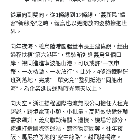
從單向到雙向，從1條線到19條線，“義新歐”續
寫“新絲路”之時，義烏也以更開放的姿勢擁抱世
界。
向年夜海。義烏陸港團體董事長王建偉說，經由
過程扶植“第六港區”，集裝箱進進義烏各個口
岸，視同進進寧波船山港，可以或許“一次申
報、一次檢驗、一次放行”。此外，4條海鐵聯運
班列落地，完成“一單究竟”“整列抵港”“同船出
海”，為企業延長運輸時光兩天以上。
向天空。浙江揚程國際物流無限公司擔任人程克
超說，跨境電商小額、小批量、高時效快遞運輸
需求飆升，義烏聯動海關、邊檢、機場等部分，
疾速打造國際空運站、臨空物流園等。往年夜
阪、馬尼拉等地的“空中絲路”，越飛越暢達。