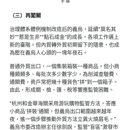
宇 攝
（三）再闖關
治理體系體例機制改造后的義烏，延續“莫名其
妙”“惹是生非”“點石成金”的成長，各項工作邁上
新的臺階。但內貿轉外貿初期留下的隱患，也成
為壓在義烏人心頭的一塊年夜石。
普通外貿出口，一個集裝箱裝一種商品。但小商
種類類多、每批次多少數字少，為削減查驗費、
通關費，商戶常把幾十種貨色“拼”到一個箱子。
由此，形成關、檢、匯、稅等響應監管困難。
“杭州和金華海關采用游玩購物監管方法，答應
小商品‘拼裝’通關，但義烏出口範圍越來越年
夜，進一個步驟推動外貿方法立異火燒眉毛。”
義烏市委改造辦主任徐劍說，監管“盲區”激發市