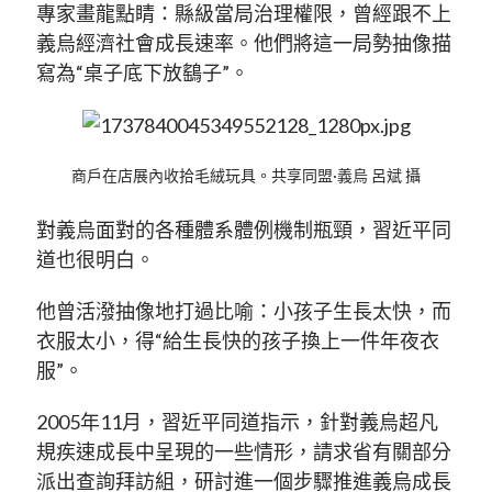
專家畫龍點睛：縣級當局治理權限，曾經跟不上
義烏經濟社會成長速率。他們將這一局勢抽像描
寫為“桌子底下放鷂子”。
商戶在店展內收拾毛絨玩具。共享同盟·義烏 呂斌 攝
對義烏面對的各種體系體例機制瓶頸，習近平同
道也很明白。
他曾活潑抽像地打過比喻：小孩子生長太快，而
衣服太小，得“給生長快的孩子換上一件年夜衣
服”。
2005年11月，習近平同道指示，針對義烏超凡
規疾速成長中呈現的一些情形，請求省有關部分
派出查詢拜訪組，研討進一個步驟推進義烏成長