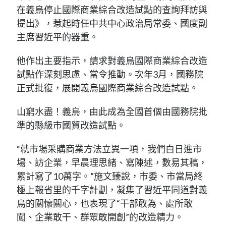
在義烏停止國際商業綜合改造試點的查詢拜訪與
提出》，惹起時任中共中心政治局常委、國度副
主席習近平的器重。
他作出主要指示，請求對義烏國際商業綜合改造
試點作深刻思慮、當令推動。次年3月，國務院
正式批復，展開義烏國際商業綜合改造試點。
山窮水盡！義烏，由此成為全國首個由國務院批
準的縣級市國貿改造試點。
“就市場采購商業方法立異一項，我們白日進市
場、訪企業，早晨理思緒、寫陳述，數易其稿，
累計寫了10萬字。”施文臻說，市委、市當局終
極上報省里的千字計劃，凝集了習近平同道對義
烏的關懷關心，也表現了“干部敢為、處所敢
闖、企業敢干、群眾敢開創”的改造精力。