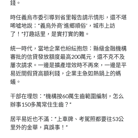
錢。
時任義烏市委引導到省里報告請示情形，還不堪
唏噓地說：“義烏外商‘進鄉順俗’，城市上訪
了！”打趣話里，是實打實的難。
統一時代，當地企業也紛紜抱怨：縣級金融機構
審批的信貸發放額度最高200萬元，還不克不及
屢次請求。一邊是擴產增效時不再來，一邊是平
易近間假貸高額利錢，企業主急如熱鍋上的螞
蟻。
干部在埋怨：“機構按60萬生齒範圍編制，怎么
辦事150多萬常住生齒？”
居平易近也不滿：“上車牌、考駕照都要往53公
里外的金華，真誤事！”