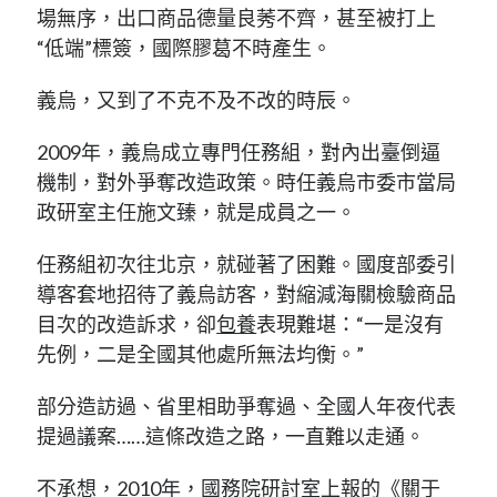
場無序，出口商品德量良莠不齊，甚至被打上
“低端”標簽，國際膠葛不時產生。
義烏，又到了不克不及不改的時辰。
2009年，義烏成立專門任務組，對內出臺倒逼
機制，對外爭奪改造政策。時任義烏市委市當局
政研室主任施文臻，就是成員之一。
任務組初次往北京，就碰著了困難。國度部委引
導客套地招待了義烏訪客，對縮減海關檢驗商品
目次的改造訴求，卻
包養
表現難堪：“一是沒有
先例，二是全國其他處所無法均衡。”
部分造訪過、省里相助爭奪過、全國人年夜代表
提過議案……這條改造之路，一直難以走通。
不承想，2010年，國務院研討室上報的《關于