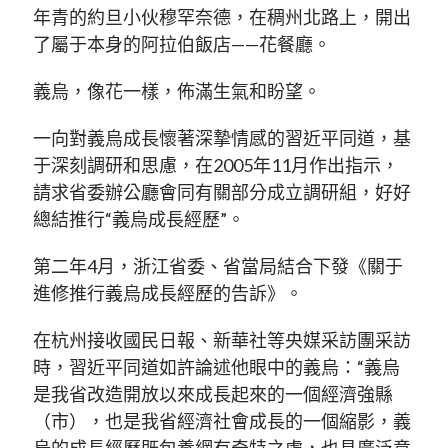
年青的約旦小伙穆罕奈德，在稠州北路上，開出
了屬于本身的阿拉伯飯店——花餐廳。
義烏，像花一樣，佈滿生氣和盼望。
一向對義烏成長懷著深摯情感的習近平同道，基
于深刻調研和思慮，在2005年11月作出指示，
請求省委辦公廳會同有關部分成立調研組，好好
總結推行“義烏成長經歷”。
第二年4月，浙江省委、省當局結合下發《關于
進修推行義烏成長經歷的告訴》。
在杭州接收國民日報、新華社等央媒采訪團采訪
時，習近平同道如許論述他眼中的義烏：“義烏
是我省改造開放以來成長起來的一個經濟強縣
（市），也是我省經濟社會成長的一個縮影，義