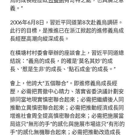
烏的成長經歷既
包養網
有奇特之處，也具廣泛意
義。”
2006年6月8日，習近平同道第8次赴義烏調研。
此行的目標，是推進已在浙江掀起的進修義烏成
長經歷高潮向縱深成長。
在橫塘村村委會舉辦的座談會上，習近平同道總
結說：“義烏的成長，的確是‘莫名其妙’的成
長、‘惹是生非’的成長、‘點石成金’的成長。”
會上，他誇大“五個聯合”。即進修義烏成長經
歷，必需把貫徹中心精力、落實省委決議計劃安
排同當地現實慎密聯合起來；必需把繼續後人同
推動立異慎密聯合起來；必需把推動經濟成長同
增進社會周全提高慎密聯合起來；必需把施展當
局這只“無形的手”的感化與施展市場這只“有形的
手”的感化無機聯合起來；必需把推動改造成長