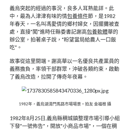
義烏突起的經過的事況，良多人耳熟能詳。此
中，最為人津津有味的情
包養條件
節，是1982
年春天，一名叫馮愛倩的鄉村婦女，因擺攤被查
處，直接“闖”進時任縣委書記謝高
包養軟體
華的
辦公室，拍著桌子說，“盼望當局給農人一口飯
吃”。
故事從這里開端。謝高華以一名優良共產黨員的
義務擔負，率領干部群眾，沖破各類約束，啟動
了義烏改造，拉開了傳奇年夜幕。
1982年，義烏湖清門馬路市場場景。拍友 金福根 攝
1982年8月25日,義烏縣稠城鎮整理市場引導小組
下發“一號佈告”，開放“小商品市場”，一個在稠