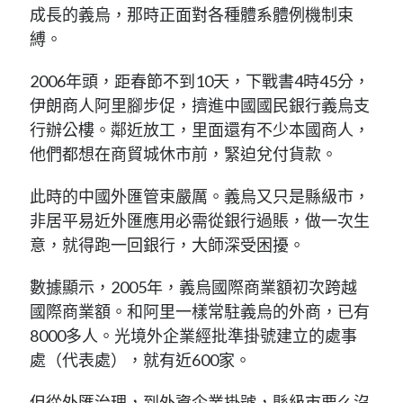
成長的義烏，那時正面對各種體系體例機制束
縛。
2006年頭，距春節不到10天，下戰書4時45分，
伊朗商人阿里腳步促，擠進中國國民銀行義烏支
行辦公樓。鄰近放工，里面還有不少本國商人，
他們都想在商貿城休市前，緊迫兌付貨款。
此時的中國外匯管束嚴厲。義烏又只是縣級市，
非居平易近外匯應用必需從銀行過賬，做一次生
意，就得跑一回銀行，大師深受困擾。
數據顯示，2005年，義烏國際商業額初次跨越
國際商業額。和阿里一樣常駐義烏的外商，已有
8000多人。光境外企業經批準掛號建立的處事
處（代表處），就有近600家。
但從外匯治理，到外資企業掛號，縣級市要么沒