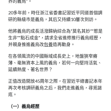
界的義烏”。
20多年前，時任浙江省委書記習近平同道首個調
研的縣級市是義烏，其后又持續10屢次到訪。
他將義烏的成長活潑歸納綜合為“莫名其妙”“惹是
生非”“點石成金”，請求全省進修推行義烏經歷，
并親身推進義烏改
包養
造再動身。
在各領風流的中國縣域成長史上，地盤狹窄瘠
薄、毫無資本上風的義烏，若何一向堅持活氣、
延續熱度、著名世界？
正值改造開放45周年之際，在習近平總書記本年
再次考核調研義烏之后，我們走進義烏，尋覓謎
底。
（一）義烏經歷