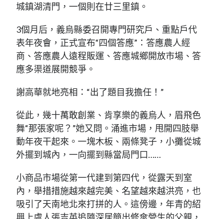
城鎮湖清門，一個則在廿三里鎮。
3個月后，義烏縣委召開專門研究戶、重點戶代
表年夜會，正式宣布“四個答應”：答應農人經
商、答應農人遠程販運、答應城鄉開放市場、答
應多渠道展開競爭。
謝高華就地亮相：“出了題目我擔任！”
從此，幾十萬敢創業、肯享樂的義烏人，眉飛色
舞“那張家呢？”她又問。涌進市場，甩開四肢舉
動年夜干起來。一塊木板、兩條凳子，小攤從城
外擺到城內，一向擺到縣當局門口……
小商品市場從第一代建到第四代，從露天到室
內，舉措措施越來越完美、名望越來越洪亮，也
吸引了天南地北來打拼的人。這傍邊，年青的紹
興上虞人張吉英追隨深居簡出修傘營生的父親，