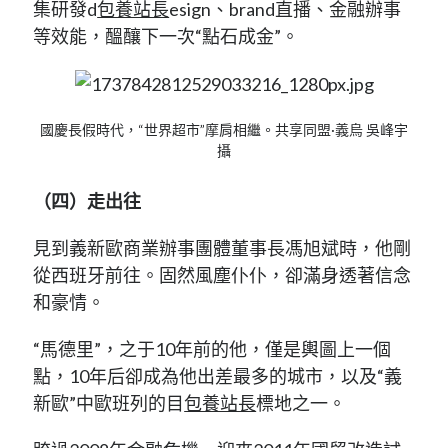
集研發d
包養站長
esign、brand直播、金融辦事
等效能，醞釀下一次“點石成金”。
國慶長假時代，“世界超市”摩肩相繼。共享同盟·義烏 吳峰宇
攝
（四）走出往
見到義新歐商業辦事團體董事長馮旭斌時，他剛
從西班牙前往。固然風塵仆仆，卻滿身透著信念
和豪情。
“馬德里”，之于10年前的他，僅是輿圖上一個
點，10年后卻成為他出差最多的城市，以及“義
新歐”中歐班列的目
包養站長
標地之一。