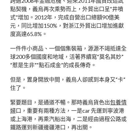
跨過2008年金融危機、迎來2011年國貿改造試
點契機，義烏再次乘勢而上，外貿出口呈“井噴
式”增加。2012年，完成自營出口總額90億美
元，同比增加150%，對浙江外貿出口增加進獻
度高達65.8%。
一件件小商品、一個個集裝箱，源源不竭抵達全
球200多個國度和地域，活著界續寫“莫名其妙”
“惹是生非”“點石成金”的成長傳奇。
但是，置身開放中間，義烏人卻感到本身又“卡”
住了。
緊要題目，是通道不暢。那時義烏貨色出
包養情
婦
口，重要有兩種方法，一是car 先運到寧波港
或上海港，再乘汽船出海，二是經由過程公路或
鐵路運到新疆邊疆港口，再出關。