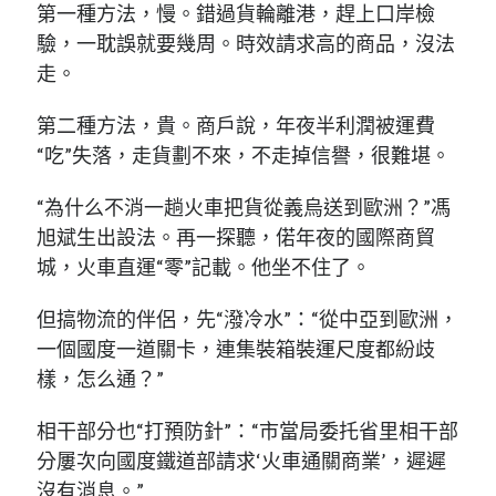
第一種方法，慢。錯過貨輪離港，趕上口岸檢
驗，一耽誤就要幾周。時效請求高的商品，沒法
走。
第二種方法，貴。商戶說，年夜半利潤被運費
“吃”失落，走貨劃不來，不走掉信譽，很難堪。
“為什么不消一趟火車把貨從義烏送到歐洲？”馮
旭斌生出設法。再一探聽，偌年夜的國際商貿
城，火車直運“零”記載。他坐不住了。
但搞物流的伴侶，先“潑冷水”：“從中亞到歐洲，
一個國度一道關卡，連集裝箱裝運尺度都紛歧
樣，怎么通？”
相干部分也“打預防針”：“市當局委托省里相干部
分屢次向國度鐵道部請求‘火車通關商業’，遲遲
沒有消息。”