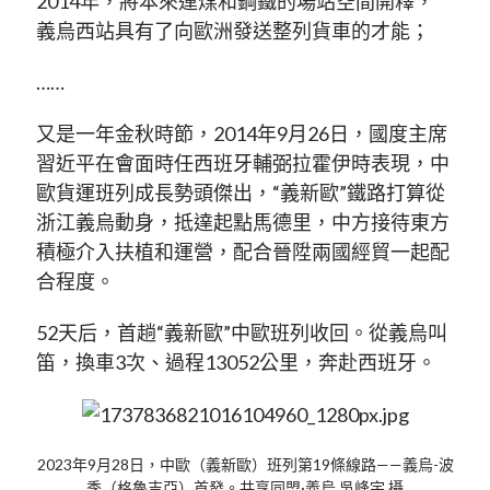
2014年，將本來運煤和鋼鐵的場站空間開釋，
義烏西站具有了向歐洲發送整列貨車的才能；
……
又是一年金秋時節，2014年9月26日，國度主席
習近平在會面時任西班牙輔弼拉霍伊時表現，中
歐貨運班列成長勢頭傑出，“義新歐”鐵路打算從
浙江義烏動身，抵達起點馬德里，中方接待東方
積極介入扶植和運營，配合晉陞兩國經貿一起配
合程度。
52天后，首趟“義新歐”中歐班列收回。從義烏叫
笛，換車3次、過程13052公里，奔赴西班牙。
2023年9月28日，中歐（義新歐）班列第19條線路——義烏-波
季（格魯吉亞）首發。共享同盟·義烏 吳峰宇 攝