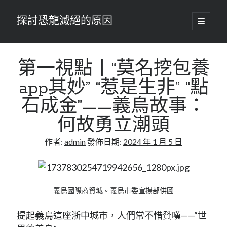
探討恐龍滅絕的原因
開
啟
主
要
選
單
第一視點丨“莫名挖包養
app其妙” “惹是生非” “點
石成金”——義烏故事：
何故勇立潮頭
作者:
admin
發佈日期:
2024 年 1 月 5 日
義烏國際商貿城。義烏市委宣揚部供圖
提起義烏這座浙中城市，人們常不惜贊嘆——“世