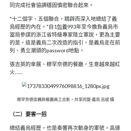
同完成社會協調穩固慎密聯合起來。
“十二個字、五個聯合，精辟而深入地總結了義
烏經歷的內在。”自1
包養
993年至今擔負義烏市
當局參謀的浙江省特級專家陸立軍說，更為主要
的是，這是義烏二次改造的指引，是義烏走在前
列、勇立潮頭的password地點。
張吉英的傘展、穆罕奈德的餐廳，生意越來越紅
火……
穆罕奈德佳耦與餐廳員工合影。共享同盟·義烏 呂斌 攝
（二）要害一招
總結義烏經歷，也是奏響再次動身的軍號。高速