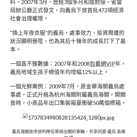
料，2007年3月，歷經3個多月和諧對接，省當
局辦公廳正式發文，向義烏下放首批472項經濟
社會治理權限。
“換上年夜衣服”的義烏，處事效力、投資周遭的
狀況顯明晉陞，也為其后十幾年的成長打下了基
本。
一個直不雅數據：2007年和2008
包養網VIP
年，
義烏地域生孩子總值年均增幅12%以上。
一個光鮮案例：2009年7月，原金華海關義烏處
事處，正式升格為杭州海關附屬義烏海關。開關
昔時，小商品年出口集裝箱量衝破50萬個標箱。
義烏海關依序排列隊伍等候出關的車輛。共享同盟·義烏 吳峰