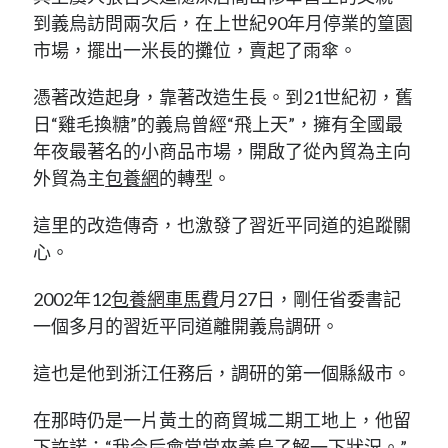
到義烏訪問兩次后，在上世紀90年月停業的篁園
市場，擺出一米長的攤位，賣起了雨傘。
憑著改造起身，靠著改造生長。到21世紀初，舊
日“雞毛換糖”的義烏曾經“飛上天”，擁有全國最
年夜最著名的小商品市場，開啟了從內貿為主向
外貿為主
包養網
的轉型。
這里的改造傳奇，也激發了習近平同道的追蹤關
心。
2002年12
包養網車馬費
月27日，剛任省委書記
一個多月的習近平同道離開義烏調研。
這也是他到浙江任務后，調研的第一個縣級市。
在那時仍是一片黃土的商貿城二期工地上，他留
下許諾：“我今后會常常來義烏了解一下狀況。”