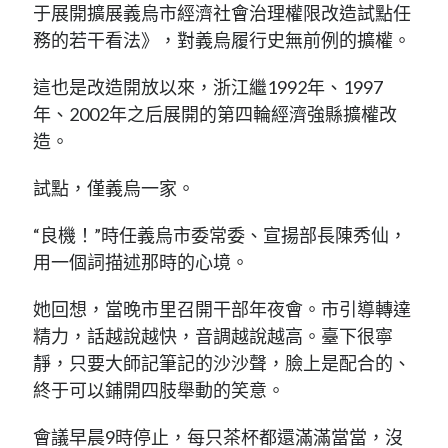
于展開擴展義烏市經濟社會治理權限改造試點任
務的若干看法》，對義烏履行史無前例的擴權。
這也是改造開放以來，浙江繼1992年、1997
年、2002年之后展開的第四輪經濟強縣擴權改
造。
試點，僅義烏一家。
“良機！”時任義烏市委常委、宣揚部長陳秀仙，
用一個詞描述那時的心境。
她回想，當晚市里召開干部年夜會。市引導轉達
精力，話越說越快，音調越說越高。臺下很寧
靜，只要大師記筆記的沙沙聲，臉上是配合的、
終于可以鋪開四肢舉動的笑意。
會議早晨9時停止，每只茶杯都還滿滿當當，沒