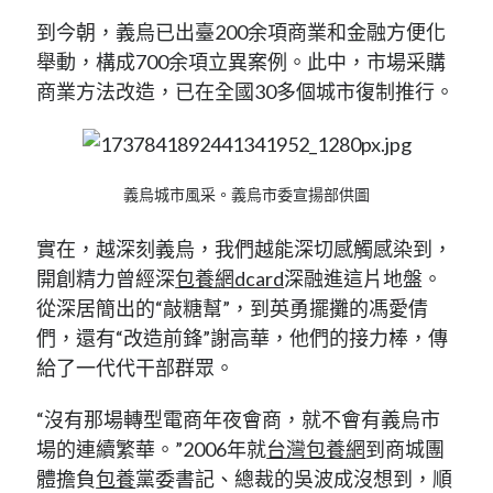
到今朝，義烏已出臺200余項商業和金融方便化
舉動，構成700余項立異案例。此中，市場采購
商業方法改造，已在全國30多個城市復制推行。
義烏城市風采。義烏市委宣揚部供圖
實在，越深刻義烏，我們越能深切感觸感染到，
開創精力曾經深
包養網dcard
深融進這片地盤。
從深居簡出的“敲糖幫”，到英勇擺攤的馮愛倩
們，還有“改造前鋒”謝高華，他們的接力棒，傳
給了一代代干部群眾。
“沒有那場轉型電商年夜會商，就不會有義烏市
場的連續繁華。”2006年就
台灣包養網
到商城團
體擔負
包養
黨委書記、總裁的吳波成沒想到，順