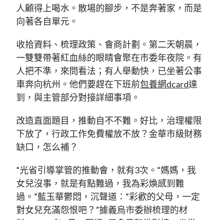
人顧得上喝水。散場的腳步，不是奔著家，而是
向著各自單元。
收拾資料、梳理政策、會商計劃。第二天朝晨，
一雙雙帶著紅血絲的眼睛會聚在市委年夜院。有
人把不準，來問看法；有人舉動快，已坐著公事
車奔向杭州。他們要趕在下班前
包養網dcard
達
到，與主管部分對接詳細事項。
改造直面題目，推動自不不難。好比，治理權限
下放了，行政工作免費權放不放？金華市級財務
缺口，怎么補？
“光省引導掌管的推動會，就有3次。“媽媽，我
女兒沒事，就是有點難過，我為彩煥感到難
過。”藍玉華鬱悶，沉聲道：“彩歡的父母，一定
對女兒充滿怨恨吧？”據義烏市委辦梳理的材