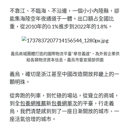
不靠江、不臨海、不沿邊，一個小小內陸縣，卻
能集海陸空年夜通道于一體。出口額占全國比
重，從2010年的0.1%進步到2022年的1.8%。
義烏商城團體打造的國際物流平臺“舉世義達”，為外貿企業供
給各類物流資本信息。義烏市委宣揚部供圖
義烏，確切是浙江甚至中國改造開放邦畿上的一
顆明珠。
從奔跑的列車，到忙碌的場站，從聳立的商城，
到全
包養網推薦
新
包養網單次
的平臺，行走義
烏，我們清楚感到到了一座日漸開放的城市、一
座活氣倍增的城市。