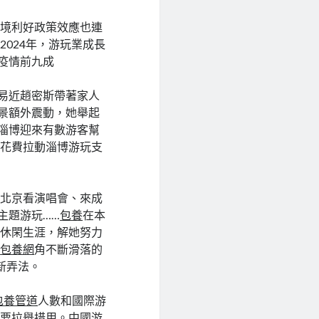
支境利好政策效應也連
2024年，游玩業成長
疫情前九成
平易近趙密斯帶著家人
場景額外震動，她舉起
東淄博迎來有數游客幫
客花費拉動淄博游玩支
到北京看演唱會、來成
主題游玩……
包養
在本
玩休閑生涯，解她努力
眼
包養網
角不斷滑落的
新弄法。
包養管道
人數和國際游
主要拉舉措用。中國游