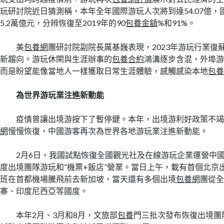
玩研討院近日猜測稱，本年全年國際游玩人次將到達54.07億
5.2萬億元，分辨恢復至2019年的90
包養金額
%和91%。
美
包養網
團研討院副院長厲基巍表現，2023年游玩行業復
新趨向。游玩休閑與生涯辦事的
包養合約
鴻溝逐步含混，外埠
而是盼望能像當地人一樣獲取日常生涯體驗，感觸感染本地
包
為世界游玩業注進新動能
疫情曾讓出境游按下了暫停鍵。本年，出境游利好政策不
網
慢慢恢復，中國游客再次為世界各地游玩業注進新動能。
2月6日，我國試點恢復全國觀光社及在線游玩企業運營中國
度出境團隊游玩和“機票+飯店”營業。當日上午，載有首個北京
班在首都機場騰飛前去新加坡，當天還有多個出境
包養網
團從
寨、印度尼西亞等國度。
本年2月、3月和8月，文旅部
包養
門三批次發布恢復出境團