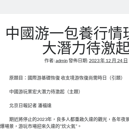
中國游一包養行情
大潛力待激
作者:
admin
發佈日期:
2023 年 12 月 24 日
原題目：國際游基礎恢復 收支境游恢復尚需時日（引題）
中國游玩業宏大潛力待激起（主題）
北京日報記者 潘福達
期近將停止的2023年，良多人都重啟久違的觀光，各年夜
爆場景，游玩市場迎來久違的“炊火氣”。