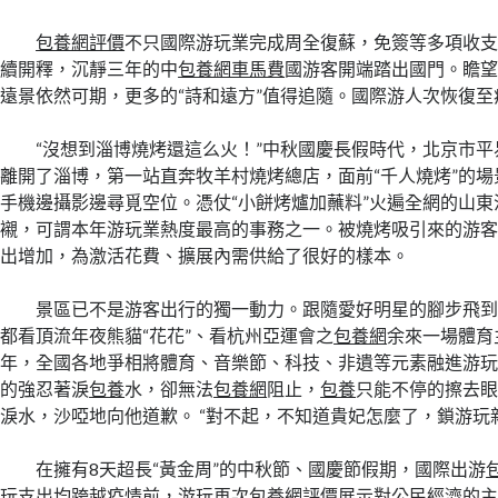
包養網評價
不只國際游玩業完成周全復蘇，免簽等多項收
續開釋，沉靜三年的中
包養網車馬費
國游客開端踏出國門。瞻望
遠景依然可期，更多的“詩和遠方”值得追隨。國際游人次恢復至
“沒想到淄博燒烤還這么火！”中秋國慶長假時代，北京市
離開了淄博，第一站直奔牧羊村燒烤總店，面前“千人燒烤”的
手機邊攝影邊尋覓空位。憑仗“小餅烤爐加蘸料”火遍全網的山
襯，可謂本年游玩業熱度最高的事務之一。被燒烤吸引來的游
出增加，為激活花費、擴展內需供給了很好的樣本。
景區已不是游客出行的獨一動力。跟隨愛好明星的腳步飛
都看頂流年夜熊貓“花花”、看杭州亞運會之
包養網
余來一場體育
年，全國各地爭相將體育、音樂節、科技、非遺等元素融進游
的強忍著淚
包養
水，卻無法
包養網
阻止，
包養
只能不停的擦去
淚水，沙啞地向他道歉。 “對不起，不知道貴妃怎麼了，鎖游玩
在擁有8天超長“黃金周”的中秋節、國慶節假期，國際出游
玩支出均跨越疫情前，游玩再次
包養網評價
展示對公民經濟的