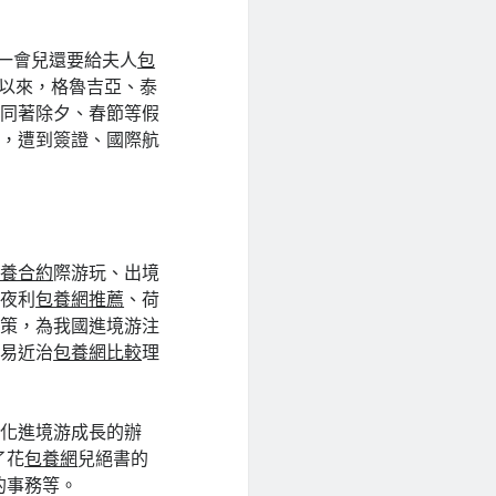
一會兒還要給夫人
包
年以來，格魯吉亞、泰
隨同著除夕、春節等假
外，遭到簽證、國際航
包養合約
際游玩、出境
年夜利
包養網推薦
、荷
政策，為我國進境游注
平易近治
包養網比較
理
優化進境游成長的辦
了花
包養網
兒絕書的
的事務等。