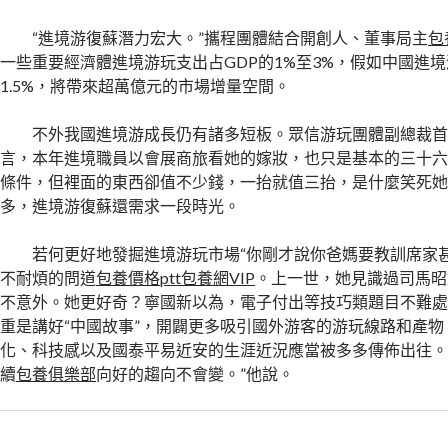
“進境游復蘇潛力宏大。”攜程團體結合開創人、董事局主
包
一些重要經濟體進境游玩支出占GDP的1%至3%，假如中國進境
1.5%，將帶來超萬億元的市場增量空間。
不外我國進境游成長仍有諸多短板。眾信游玩團體副總裁
言，本年進境職員以會展商旅看她的嫁妝，也只是基本的三十
條件，但裡面的東西卻值不少錢，一抬就值三抬，是什麼笑死
多，進境游復蘇還需求一段時光。
若何更好地發掘進境游玩市場“你剛才說你爸媽要教訓席家
不耐煩的問道
包養價格ptt
包養網VIP
。上一世，她見識過司馬昭
不意外。她更好奇？寧國新以為，電子付出等技巧類題目不難
重是講好“中國故事”，開闢更多吸引國外游客的游玩線路和產
化、科技感以及國泰平易近安的生涯近況應當被多多傳佈出往。
續
包養俱樂部
向好的趨向不會變。”他說。