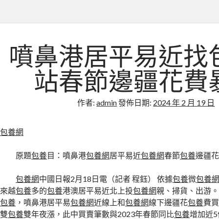
噴鼻港居平易近找
站春節邊疆花費
作者:
admin
發佈日期:
2024 年 2 月 19 日
包養網
原題
包養
目：噴鼻港
包養網
居平易近
包養網
春節
包養
邊疆
包養網
中國日報2月18日電（記者 程鈺） 依據
包養
微
包養
來越
包養
多的
包養
港澳居平易近北上投
包養網
親、掃貨、出游
包養
，噴鼻港居平易
包養網
近線上和
包養網
線下邊疆花
包養
費
雙
包養
雙年夜漲，此中買賣筆數與2023年春節同比
包養
增加近