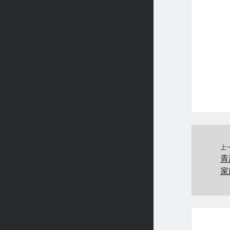
上
青
家