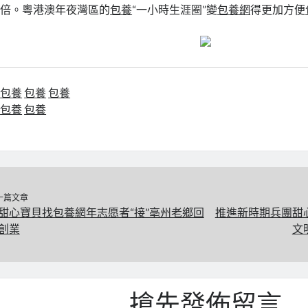
倍。粵港澳年夜灣區的
包養
“一小時生涯圈”變
包養網
得更加方便
包養
包養
包養
包養
包養
一篇文章
甜心寶貝找包養網年志愿者“接”亳州老鄉回
推進新時期兵團甜
創業
文
搶先發佈留言