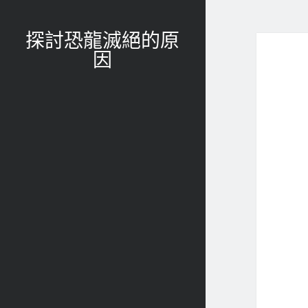
探討恐龍滅絕的原
因