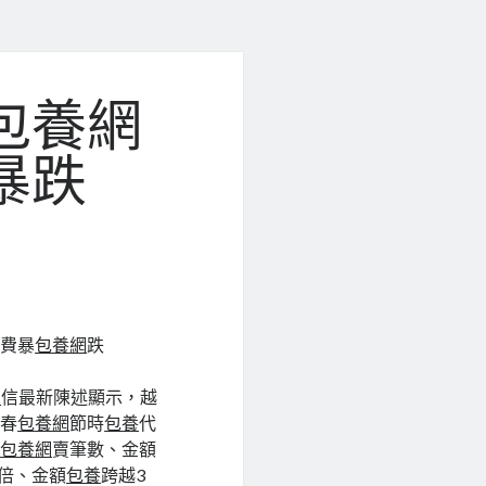
包養網
暴跌
花費暴
包養網
跌
網
信最新陳述顯示，越
。春
包養網
節時
包養
代
買
包養網
賣筆數、金額
5倍、金額
包養
跨越3